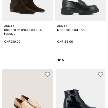
5
JONAK
JONAK
/
Bottines en croute de cuir,
Mocassins cuir, Alfi
5
Papaye
CHF 230,00
CHF 195,00
5
/
5