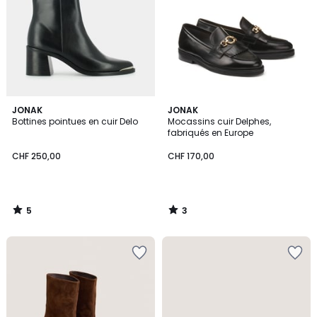
5
3
JONAK
JONAK
/
/
Bottines pointues en cuir Delo
Mocassins cuir Delphes,
5
5
fabriqués en Europe
CHF 250,00
CHF 170,00
5
3
/
/
5
5