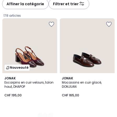
Affiner la catégorie
Filtrer et trier
à
à
gauche
droite
178 articles
Nouveauté
2
JONAK
JONAK
Escarpins en cuir velours, talon
Mocassins en cuir glacé,
Couleurs
haut, DHAPOP
DONJUAN
CHF
CHF 195,00
CHF 165,00
195,00.