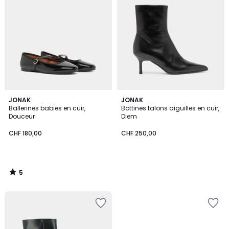
5
JONAK
JONAK
/
Ballerines babies en cuir,
Bottines talons aiguilles en cuir,
5
Douceur
Diem
CHF 180,00
CHF 250,00
5
/
5