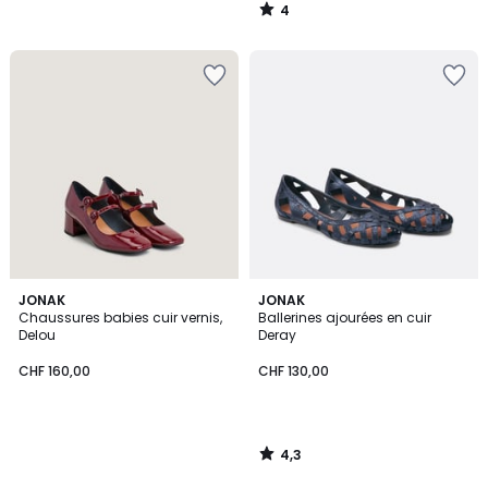
4
/
5
4,3
JONAK
JONAK
/ 5
Chaussures babies cuir vernis,
Ballerines ajourées en cuir
Delou
Deray
CHF 160,00
CHF 130,00
4,3
/
5