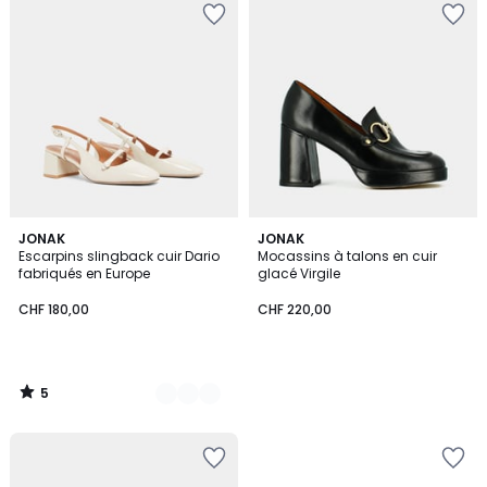
5
2
JONAK
JONAK
/
Escarpins slingback cuir Dario
Mocassins à talons en cuir
Couleurs
5
fabriqués en Europe
glacé Virgile
CHF 180,00
CHF 220,00
5
/
5