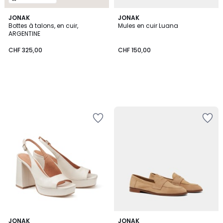
JONAK
JONAK
Bottes à talons, en cuir,
Mules en cuir Luana
ARGENTINE
CHF 325,00
CHF 150,00
3,8
JONAK
JONAK