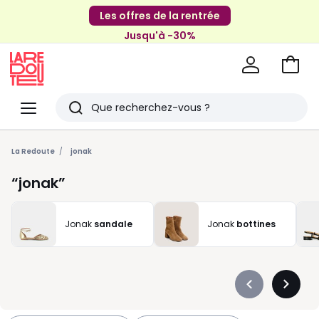
Les offres de la rentrée
Jusqu'à -30%
Aller
au
La
panie
Redoute
Menu
Rechercher
Derniers
articles
La Redoute
jonak
vus
jonak
Jonak
sandale
Jonak
bottines
Précédent
Suivan
-
-
défiler
défiler