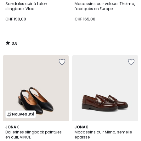
/ 5
Sandales cuir à talon
Mocassins cuir velours Thelma,
slingback Vlad
fabriqués en Europe
CHF 190,00
CHF 165,00
3,8
/
5
Nouveauté
JONAK
JONAK
Ballerines slingback pointues
Mocassins cuir Mirna, semelle
en cuir, VINCE
épaisse