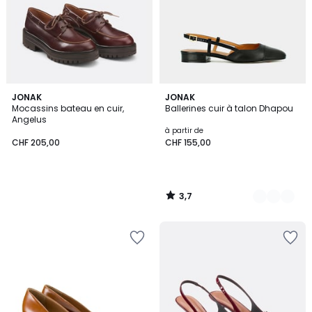
3,7
JONAK
4
JONAK
/ 5
Mocassins bateau en cuir,
Ballerines cuir à talon Dhapou
Couleurs
Angelus
à partir de
CHF 205,00
CHF 155,00
3,7
/
5