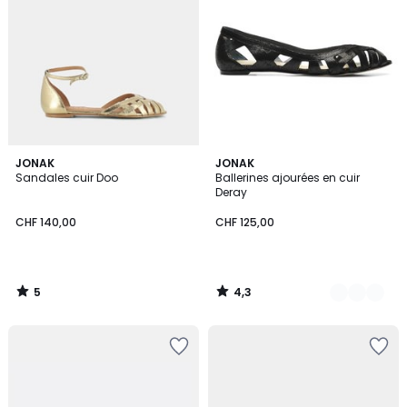
5
4,3
JONAK
2
JONAK
/
/ 5
Sandales cuir Doo
Ballerines ajourées en cuir
Couleurs
5
Deray
CHF 140,00
CHF 125,00
5
4,3
/
/
5
5