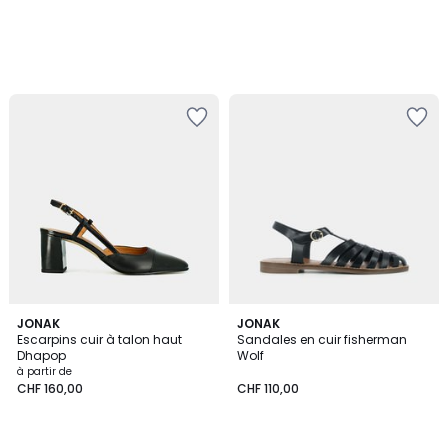
5
2
JONAK
JONAK
/
Escarpins cuir à talon haut
Sandales en cuir fisherman
Couleurs
5
Dhapop
Wolf
à partir de
CHF 160,00
CHF 110,00