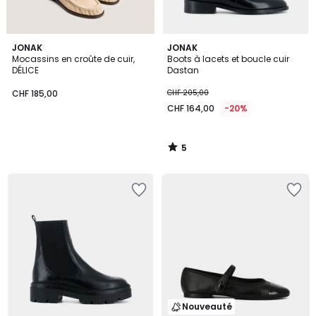
5
JONAK
JONAK
/
Mocassins en croûte de cuir,
Boots à lacets et boucle cuir
5
DÉLICE
Dastan
CHF 185,00
CHF 205,00
CHF 164,00
-20%
5
/
5
Nouveauté