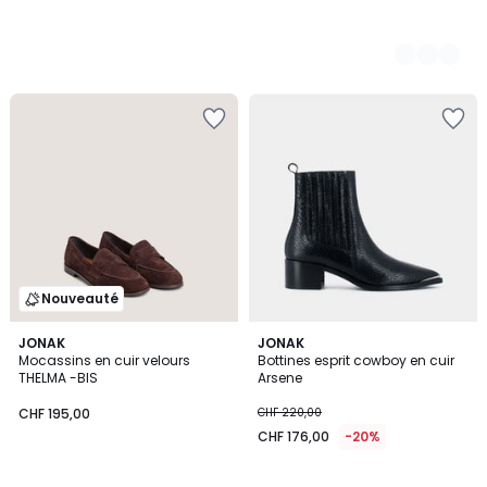
Nouveauté
4
JONAK
JONAK
/
Mocassins en cuir velours
Bottines esprit cowboy en cuir
5
THELMA -BIS
Arsene
CHF 195,00
CHF 220,00
CHF 176,00
-20%