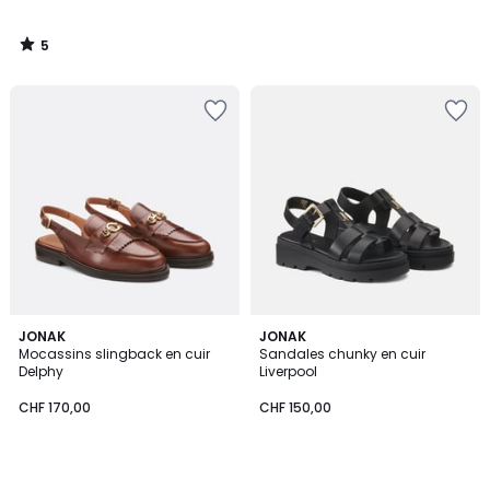
5
/
5
JONAK
JONAK
Mocassins slingback en cuir
Sandales chunky en cuir
Delphy
Liverpool
CHF 170,00
CHF 150,00