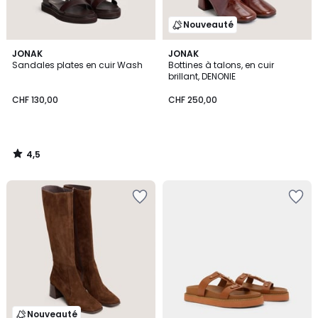
Nouveauté
4,5
JONAK
JONAK
/ 5
Sandales plates en cuir Wash
Bottines à talons, en cuir
brillant, DENONIE
CHF 130,00
CHF 250,00
4,5
/
5
Nouveauté