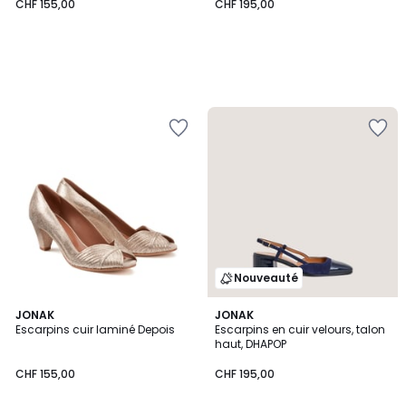
CHF 155,00
CHF 195,00
Nouveauté
5
JONAK
JONAK
/
Escarpins cuir laminé Depois
Escarpins en cuir velours, talon
5
haut, DHAPOP
CHF 155,00
CHF 195,00