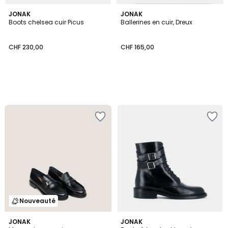
JONAK
JONAK
Boots chelsea cuir Picus
Ballerines en cuir, Dreux
CHF 230,00
CHF 165,00
Nouveauté
4,7
JONAK
JONAK