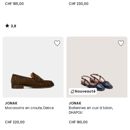
CHF 185,00
CHF 230,00
3,8
/
5
Nouveauté
JONAK
3
JONAK
Mocassins en croute, Delice
Ballerines en cuir à talon,
Couleurs
DHAPOU
CHF 220,00
CHF 180,00