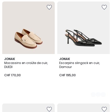
JONAK
2
JONAK
Mocassins en croûte de cuir,
Escarpins slingack en cuir,
Couleurs
DUEDI
Damour
CHF 170,00
CHF 195,00