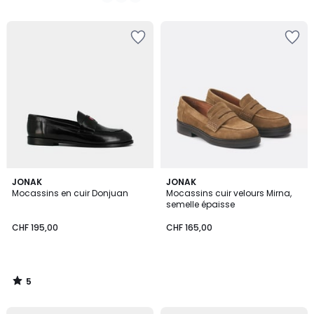
5
JONAK
JONAK
/
Mocassins en cuir Donjuan
Mocassins cuir velours Mirna,
5
semelle épaisse
CHF 195,00
CHF 165,00
5
/
5