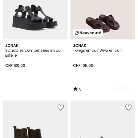
Nouveauté
5
JONAK
2
JONAK
/
Sandales compensées en cuir
Tongs en cuir Wiwi en cuir
Couleurs
5
Estelle
CHF 130,00
CHF 105,00
5
/
5