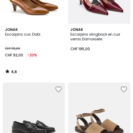
4,6
JONAK
JONAK
/ 5
Escarpins cuir, Dabi
Escarpins slingback en cuir
vernis Damoiselle
CHF 115,00
CHF 195,00
CHF 92,00
-20%
4,6
/
5