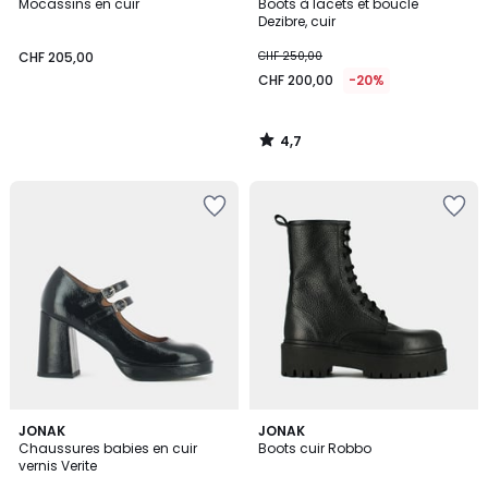
/ 5
Mocassins en cuir
Boots à lacets et boucle
Dezibre, cuir
CHF 205,00
CHF 250,00
CHF 200,00
-20%
4,7
/
5
3,8
JONAK
JONAK
/ 5
Chaussures babies en cuir
Boots cuir Robbo
vernis Verite