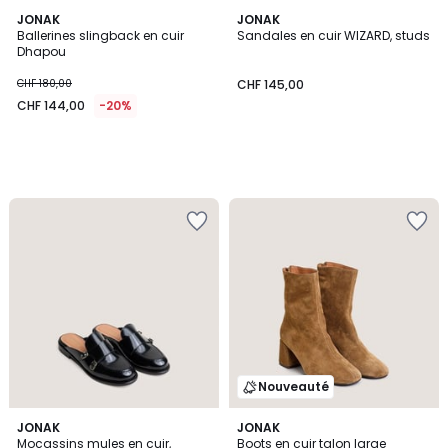
JONAK
JONAK
Ballerines slingback en cuir
Sandales en cuir WIZARD, studs
Dhapou
CHF 180,00
CHF 145,00
CHF 144,00
-20%
Nouveauté
JONAK
JONAK
Mocassins mules en cuir,
Boots en cuir talon large