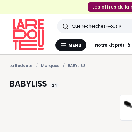
Les offres de la
Rechercher
Derniers
Notre kit prêt-à
MENU
Menu
articles
La
Redoute
vus
La Redoute
Marques
BABYLISS
BABYLISS
24