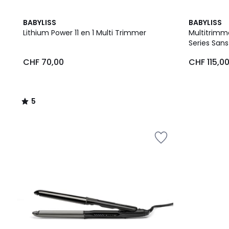
5
BABYLISS
BABYLISS
/
Lithium Power 11 en 1 Multi Trimmer
Multitrimme
5
Series Sans 
CHF
CHF 70,00
CHF 115,0
70,00.
5
/
5