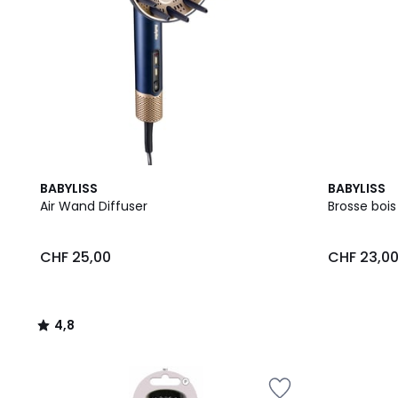
4,8
BABYLISS
BABYLISS
/ 5
Air Wand Diffuser
Brosse boi
CHF 25,00
CHF 23,0
4,8
/
5