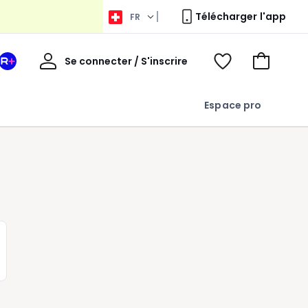
Télécharger l'app
FR
Bienvenue
Se connecter / S'inscrire
Votre
Voir
Aller
espace
ma
au
La
wishlist
panier
Espace pro
Redoute
+