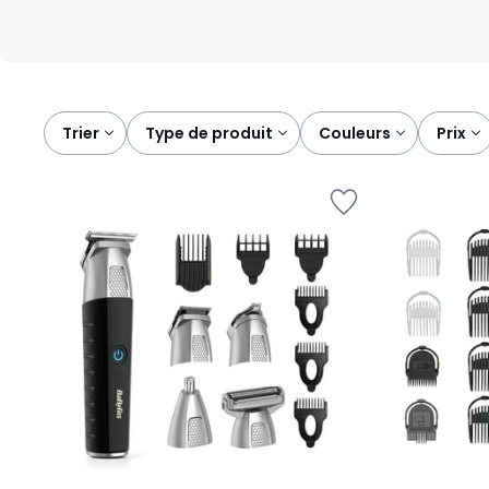
Trier
type de produit
couleurs
prix