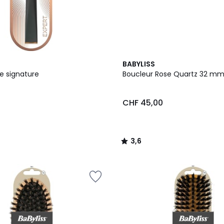
3,6
BABYLISS
/ 5
e signature
Boucleur Rose Quartz 32 m
CHF 45,00
3,6
/
5