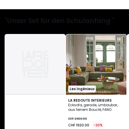
"Unser Set für den Schulanfang "
Les Ingénieux
LA REDOUTE INTERIEURS
Ecksofa, gerade, umbaubar,
aus feinem Bouclé, FANO
CHF
CHF 2400.00
1920.00
CHF 1920.00
-20%
statt