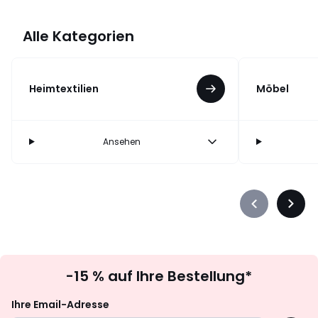
à
à
gauche
droit
Alle Kategorien
Heimtextilien
Möbel
Ansehen
Précédent
Suiva
-
-
défiler
défile
à
à
Newsletter
gauche
droit
-15 % auf Ihre Bestellung*
abonnieren
Ihre Email-Adresse