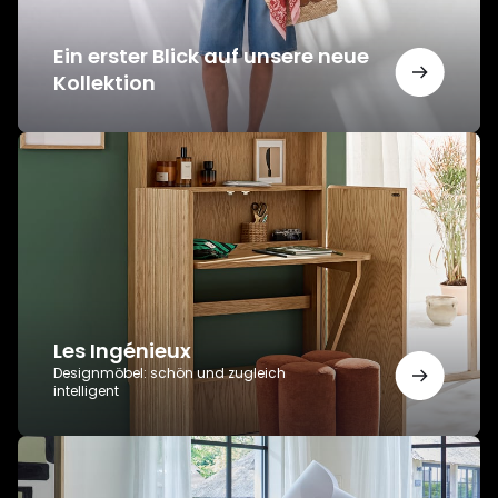
Ein erster Blick auf unsere neue
Kollektion
Les
Ingénieux
Les Ingénieux
Designmöbel: schön und zugleich
intelligent
AMPM-
Büros