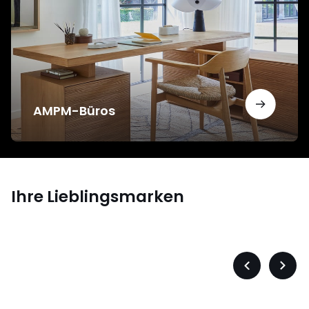
AMPM-Büros
Ihre Lieblingsmarken
s
Levis
Précédent
Suiva
-
-
défiler
défile