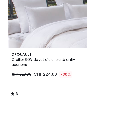
3
DROUAULT
/
Oreiller 90% duvet d'oie, traité anti-
5
acariens
CHF 224,00
CHF 320,00
-30%
3
/
5