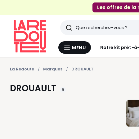
Les offres de la
Rechercher
Derniers
Notre kit prêt-à
MENU
Menu
articles
La
Redoute
vus
La Redoute
Marques
DROUAULT
DROUAULT
9