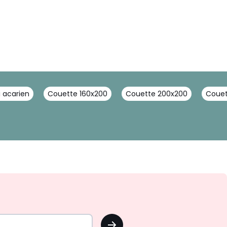
 acarien
Couette 160x200
Couette 200x200
Couet
OK