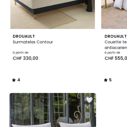
4
5
DROUAULT
DROUAULT
/
/
Surmatelas Contour
Couette te
5
5
antiacarie
à partir de
à partir de
CHF 330,00
CHF 555,
4
5
/
/
5
5