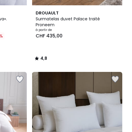
4,8
DROUAULT
/ 5
va».
Surmatelas duvet Palace traité
Proneem
à partir de
CHF 435,00
%
4,8
/
5