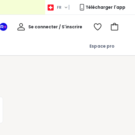
Télécharger l'app
FR
Bienvenue
Se connecter / S'inscrire
Votre
Voir
Aller
espace
ma
au
La
wishlist
panier
Espace pro
Redoute
+