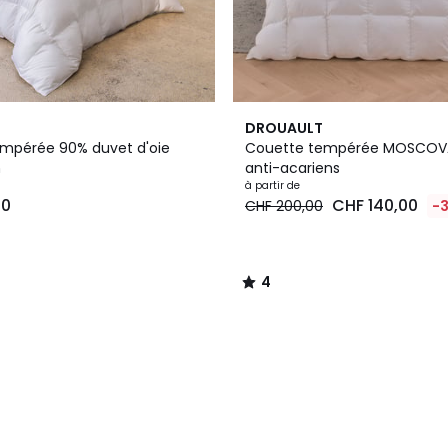
4
DROUAULT
/
mpérée 90% duvet d'oie
Couette tempérée MOSCOVA,
5
n
anti-acariens
à partir de
00
CHF 140,00
CHF 200,00
-
4
/
5