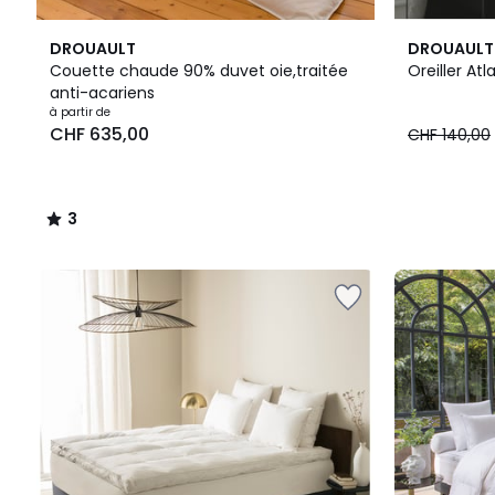
3
DROUAULT
DROUAULT
/
Couette chaude 90% duvet oie,traitée
Oreiller Atl
5
anti-acariens
Prix
à partir de
CHF 635,00
CHF 140,00
à
partir
de
CHF
3
635,00.
/
5