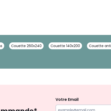
ns
Couette 260x240
Couette 140x200
Couette anti
Inscription
à
la
Votre Email
newsletter