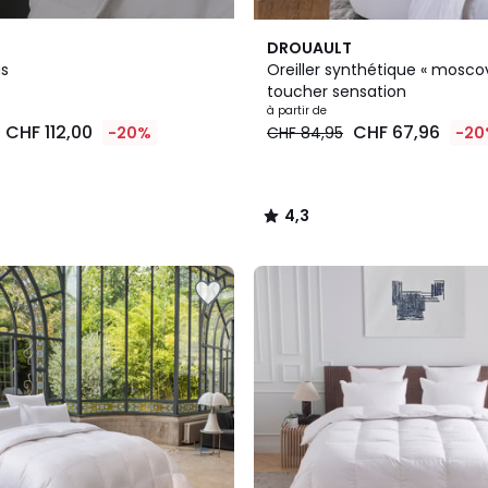
4,3
DROUAULT
/ 5
as
Oreiller synthétique « mosco
toucher sensation
à partir de
CHF 112,00
CHF 67,96
-20%
CHF 84,95
-20
4,3
/
5