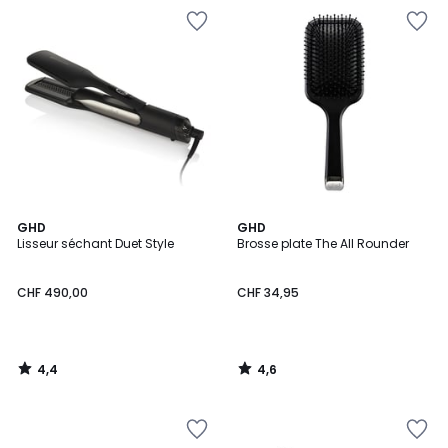
4,4
4,6
GHD
GHD
/ 5
/ 5
Lisseur séchant Duet Style
Brosse plate The All Rounder
CHF 490,00
CHF 34,95
4,4
4,6
/
/
5
5