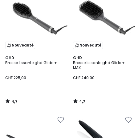
Nouveauté
Nouveauté
4,7
4,7
GHD
GHD
/ 5
/ 5
Brosse lissante ghd Glide +
Brosse lissante ghd Glide +
MAX
CHF 225,00
CHF 240,00
4,7
4,7
/
/
5
5