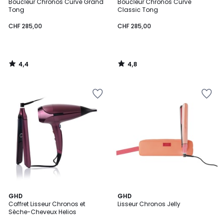
/ 5
/ 5
Boucleur Chronos Curve Grand
Boucleur Chronos Curve
Tong
Classic Tong
CHF 285,00
CHF 285,00
4,4
4,8
/
/
5
5
5
5
GHD
GHD
/
/
Coffret Lisseur Chronos et
Lisseur Chronos Jelly
5
5
Sèche-Cheveux Helios