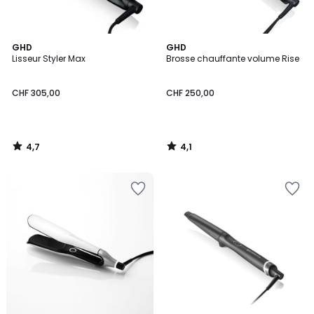
4,7
4,1
GHD
GHD
/ 5
/ 5
Lisseur Styler Max
Brosse chauffante volume Rise
CHF 305,00
CHF 250,00
4,7
4,1
/
/
5
5