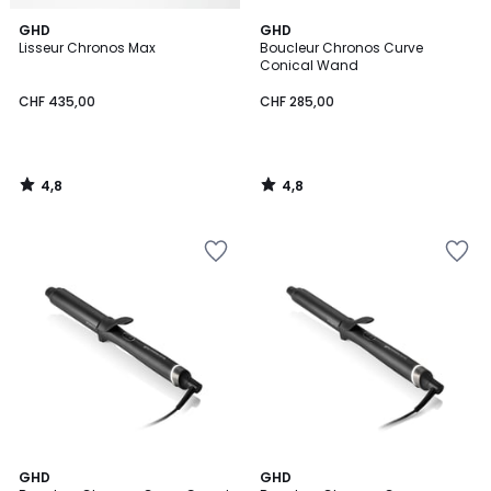
4,8
4,8
GHD
GHD
/ 5
/ 5
Lisseur Chronos Max
Boucleur Chronos Curve
Conical Wand
CHF 435,00
CHF 285,00
4,8
4,8
/
/
5
5
4,4
4,8
GHD
GHD