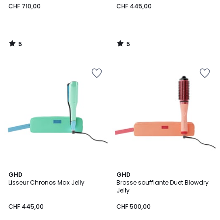
CHF 710,00
CHF 445,00
5
5
/
/
5
5
4,8
4,6
GHD
GHD
/ 5
/ 5
Lisseur Chronos Max Jelly
Brosse soufflante Duet Blowdry
Jelly
CHF 445,00
CHF 500,00