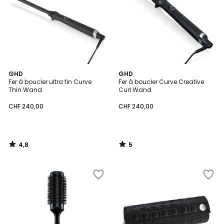
4,8
5
GHD
GHD
/ 5
/
Fer à boucler ultra fin Curve
Fer à boucler Curve Creative
5
Thin Wand
Curl Wand
CHF 240,00
CHF 240,00
4,8
5
/
/
5
5