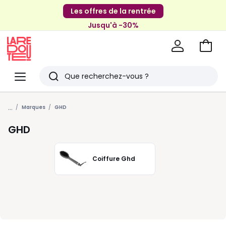
Les offres de la rentrée
Jusqu'à -30%
Aller
au
La
panie
Redoute
Menu
Rechercher
Derniers
...
articles
Marques
GHD
vus
GHD
Coiffure Ghd