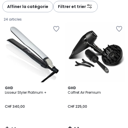
Affiner la catégorie
Filtrer et trier
24 articles
4,6
4,7
GHD
GHD
/ 5
/ 5
Lisseur Styler Platinum +
Coffret Air Premium
CHF
CHF 340,00
CHF 225,00
340,00.