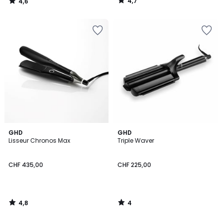
4,7
4,6
/
/
5
5
4,8
4
GHD
GHD
/ 5
/
Lisseur Chronos Max
Triple Waver
5
CHF 435,00
CHF 225,00
4,8
4
/
/
5
5