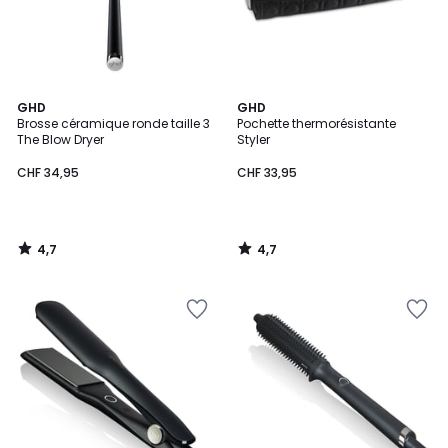
4,7
4,7
GHD
GHD
/ 5
/ 5
Brosse céramique ronde taille 3
Pochette thermorésistante
The Blow Dryer
Styler
CHF 34,95
CHF 33,95
4,7
4,7
/
/
5
5