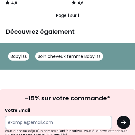
4,8
4,6
/
/
5
5
Page 1 sur 1
Découvrez également
Babyliss
Soin cheveux femme Babyliss
Inscription
-15% sur votre commande*
à
la
Votre Email
newsletter
OK
Vous disposez déjà d'un compte client ? Inscrivez-vous à la newsletter depuis
votre espace personnel en
cliquant ici