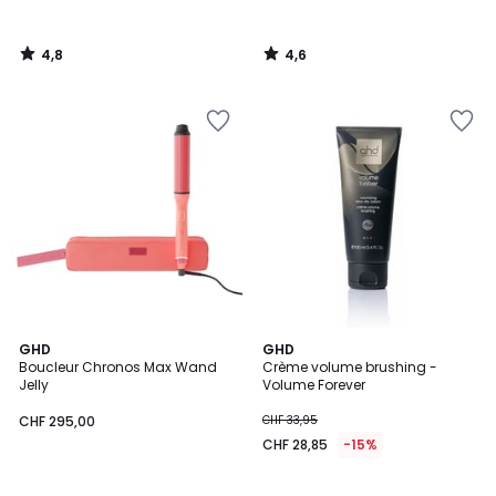
4,8
4,6
/
/
5
5
4,8
4,6
GHD
GHD
/ 5
/ 5
Boucleur Chronos Max Wand
Crème volume brushing -
Jelly
Volume Forever
CHF 295,00
CHF 33,95
CHF 28,85
-15%