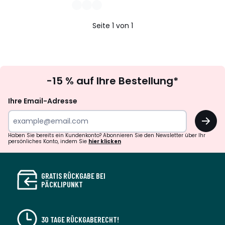
Seite 1 von 1
Newsletter
-15 % auf Ihre Bestellung*
abonnieren
Ihre Email-Adresse
OK
Haben Sie bereits ein Kundenkonto? Abonnieren Sie den Newsletter über Ihr
persönliches Konto, indem Sie
hier klicken
GRATIS RÜCKGABE BEI
PÄCKLIPUNKT
30 TAGE RÜCKGABERECHT!