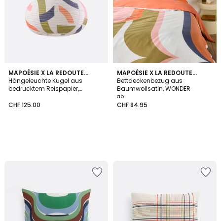
MAPOÉSIE X LA REDOUTE
MAPOÉSIE X LA REDOUTE
INTÉRIEURS
Hängeleuchte Kugel aus
INTÉRIEURS
Bettdeckenbezug aus
bedrucktem Reispapier,
Baumwollsatin, WONDER
WONDER
ab
CHF 125.00
CHF 84.95