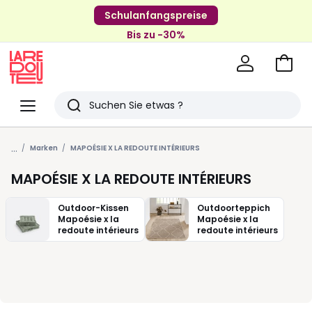
Schulanfangspreise
Bis zu -30%
Zum
Ware
La
Redoute
Menü
Suchen
Zuletzt
...
angesehenen
Marken
MAPOÉSIE X LA REDOUTE INTÉRIEURS
Artikel
MAPOÉSIE X LA REDOUTE INTÉRIEURS
Outdoor-Kissen
Outdoorteppich
Mapoésie x la
Mapoésie x la
redoute intérieurs
redoute intérieurs