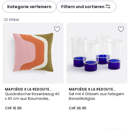
Kategorie verfeinern
Filtern und sortieren
23 Artikel
MAPOÉSIE X LA REDOUTE
2
MAPOÉSIE X LA REDOUTE
INTÉRIEURS
Quadratischer Kissenbezug 40
INTÉRIEURS
Set mit 4 Gläsern aus farbigem
Farben
x 40 cm aus Baumwolle,
Borosilikatglas
CHF
WONDER
CHF 15.95
CHF 36.95
15.95.