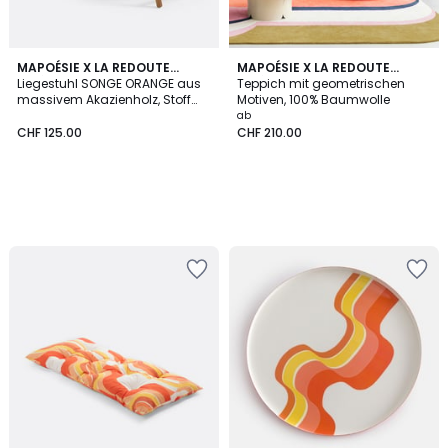
MAPOÉSIE X LA REDOUTE
MAPOÉSIE X LA REDOUTE
INTÉRIEURS
Liegestuhl SONGE ORANGE aus
INTÉRIEURS
Teppich mit geometrischen
massivem Akazienholz, Stoff
Motiven, 100% Baumwolle
mit grafischem Muster
ab
CHF 125.00
CHF 210.00