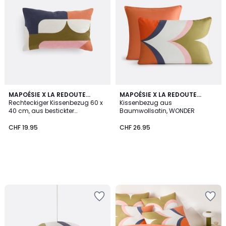
MAPOÉSIE X LA REDOUTE
MAPOÉSIE X LA REDOUTE
INTÉRIEURS
Rechteckiger Kissenbezug 60 x
INTÉRIEURS
Kissenbezug aus
40 cm, aus bestickter
Baumwollsatin, WONDER
Baumwolle, WONDER
CHF 19.95
CHF 26.95