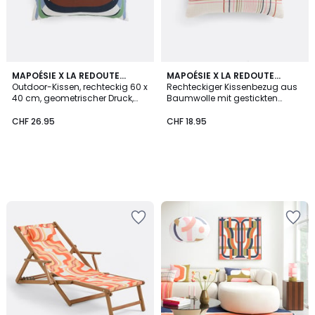
MAPOÉSIE X LA REDOUTE
MAPOÉSIE X LA REDOUTE
INTÉRIEURS
Outdoor-Kissen, rechteckig 60 x
INTÉRIEURS
Rechteckiger Kissenbezug aus
40 cm, geometrischer Druck,
Baumwolle mit gestickten
SONGE
Karos
CHF 26.95
CHF 18.95