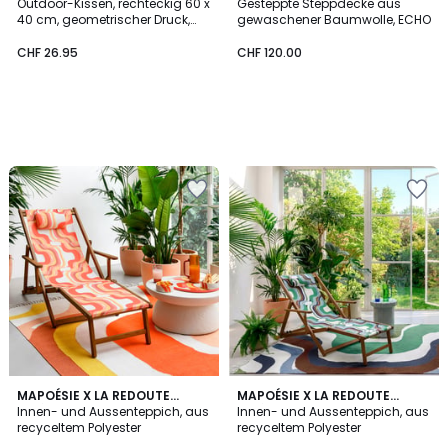
INTÉRIEURS
Outdoor-Kissen, rechteckig 60 x
INTÉRIEURS
Gesteppte Steppdecke aus
40 cm, geometrischer Druck,
gewaschener Baumwolle, ECHO
SONGE
CHF 26.95
CHF 120.00
MAPOÉSIE X LA REDOUTE
MAPOÉSIE X LA REDOUTE
INTÉRIEURS
Innen- und Aussenteppich, aus
INTÉRIEURS
Innen- und Aussenteppich, aus
recyceltem Polyester
recyceltem Polyester