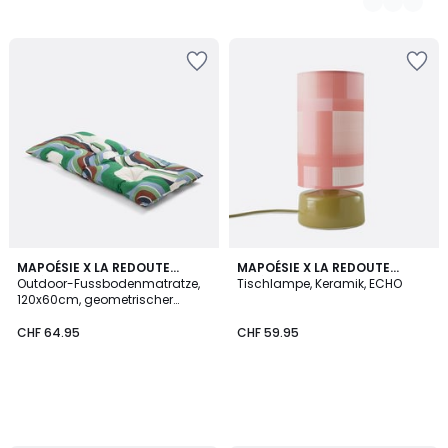
MAPOÉSIE X LA REDOUTE
MAPOÉSIE X LA REDOUTE
INTÉRIEURS
Outdoor-Fussbodenmatratze,
INTÉRIEURS
Tischlampe, Keramik, ECHO
120x60cm, geometrischer
Druck, SONGE
CHF 64.95
CHF 59.95