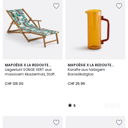
5
MAPOÉSIE X LA REDOUTE
2
MAPOÉSIE X LA REDOUTE
/
INTÉRIEURS
Liegestuhl SONGE VERT aus
INTÉRIEURS
Karaffe aus farbigem
Farben
5
massivem Akazienholz, Stoff
Borosilikatglas
mit grafischem Muster
CHF 125.00
CHF 25.95
5
/
5