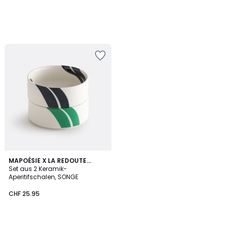
2
MAPOÉSIE X LA REDOUTE
INTÉRIEURS
Set aus 2 Keramik-
Farben
Aperitifschalen, SONGE
CHF 25.95