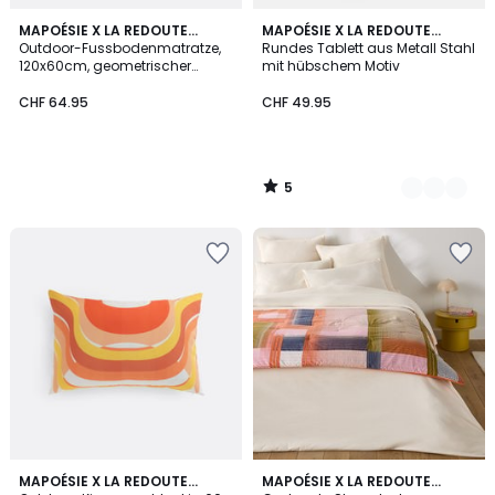
5
MAPOÉSIE X LA REDOUTE
2
MAPOÉSIE X LA REDOUTE
/
INTÉRIEURS
Outdoor-Fussbodenmatratze,
INTÉRIEURS
Rundes Tablett aus Metall Stahl
Farben
5
120x60cm, geometrischer
mit hübschem Motiv
Druck, SONGE
CHF 64.95
CHF 49.95
5
/
5
MAPOÉSIE X LA REDOUTE
MAPOÉSIE X LA REDOUTE