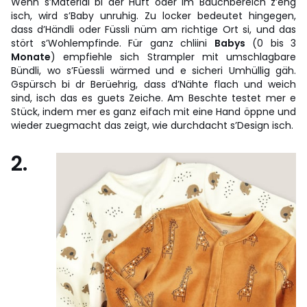
Wenn s’Material bi der Hüft oder im Bauchbereich z’eng
isch, wird s’Baby unruhig. Zu locker bedeutet hingegen,
dass d’Händli oder Füssli nüm am richtige Ort si, und das
stört s’Wohlempfinde. Für ganz chliini
Babys
(0 bis 3
Monate
) empfiehle sich Strampler mit umschlagbare
Bündli, wo s’Füessli wärmed und e sicheri Umhüllig gäh.
Gspürsch bi dr Berüehrig, dass d’Nähte flach und weich
sind, isch das es guets Zeiche. Am Beschte testet mer e
Stück, indem mer es ganz eifach mit eine Hand öppne und
wieder zuegmacht das zeigt, wie durchdacht s’Design isch.
2.