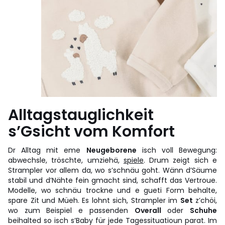
Alltagstauglichkeit
s’Gsicht vom Komfort
Dr Alltag mit eme
Neugeborene
isch voll Bewegung:
abwechsle, tröschte, umziehä,
spiele
. Drum zeigt sich e
Strampler vor allem da, wo s’schnäu goht. Wänn d’Säume
stabil und d’Nähte fein gmacht sind, schafft das Vertroue.
Modelle, wo schnäu trockne und e gueti Form behalte,
spare Zit und Müeh. Es lohnt sich, Strampler im
Set
z’chöi,
wo zum Beispiel e passenden
Overall
oder
Schuhe
beihalted so isch s’Baby für jede Tagessituatioun parat. Im