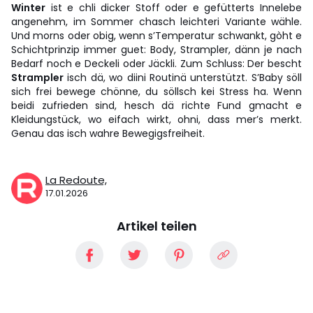
Winter
ist e chli dicker Stoff oder e gefütterts Innelebe
angenehm, im Sommer chasch leichteri Variante wähle.
Und morns oder obig, wenn s’Temperatur schwankt, gòht e
Schichtprinzip immer guet: Body, Strampler, dänn je nach
Bedarf noch e Deckeli oder Jäckli. Zum Schluss: Der bescht
Strampler
isch dä, wo diini Routinä unterstützt. S’Baby söll
sich frei bewege chönne, du söllsch kei Stress ha. Wenn
beidi zufrieden sind, hesch dä richte Fund gmacht e
Kleidungstück, wo eifach wirkt, ohni, dass mer’s merkt.
Genau das isch wahre Bewegigsfreiheit.
La Redoute,
17.01.2026
Artikel teilen