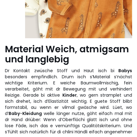
Material Weich, atmigsam
und langlebig
Dr Kontakt zwüsche Stoff und Haut isch bi
Babys
besonders empfindlich. Drum isch s’Material s’nächst
wichtige Kriterium. E weiche Baumwollmischig, fein
verarbeitet, gòht mit dr Bewegung mit und verhindert
Reizige. Gerade bi aktive
Kinder
, wo gern stramplet und
sich drehet, isch d’Elastizität wichtig. E guete Stoff blibt
formstabil, au wenn er vilmal gwäsche wird. Lüet, wo
d’
Baby
-
Kleidung
welle länger nutze, gòht eifach mal mit
dr Hand driüber: Wenn d’Oberflächi glatt isch und ohne
lose Fàde, isch das e vernünftigs Qualitätskriterium. Und
s’fühlt sich natürlich für di chlini Händli eifach angenehmer