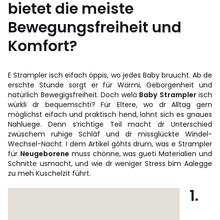
bietet die meiste
Bewegungsfreiheit und
Komfort?
E Strampler isch eifach öppis, wo jedes Baby bruucht. Ab de
erschte Stunde sorgt er für Wärmi, Geborgenheit und
natürlich Bewegigsfreiheit. Doch welä
Baby
Strampler
isch
würkli dr bequemschti? Für Eltere, wo dr Alltag gern
möglichst eifach und praktisch hend, lohnt sich es gnaues
Nahluege. Denn s’richtige Teil macht dr Unterschied
zwüschem ruhige Schlàf und dr missglückte Windel-
Wechsel-Nacht. I dem Artikel gòhts drum, was e Strampler
für
Neugeborene
muss chönne, was gueti Materialien und
Schnitte usmacht, und wie dr weniger Stress bim Aalegge
zu meh Kuschelzit führt.
1.