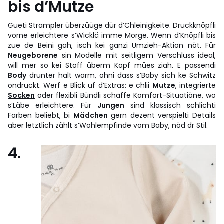
bis d’Mutze
Gueti Strampler überzüüge dür d’Chleinigkeite. Druckknöpfli
vorne erleichtere s’Wicklä imme Morge. Wenn d’Knöpfli bis
zue de Beini gah, isch kei ganzi Umzieh-Aktion nöt. Für
Neugeborene
sin Modelle mit seitligem Verschluss ideal,
will mer so kei Stoff überm Kopf mües ziah. E passendi
Body
drunter halt warm, ohni dass s’Baby sich ke Schwitz
ondruckt. Werf e Blick uf d’Extras: e chlii
Mutze
, integrierte
Socken
oder flexibli Bündli schaffe Komfort-Situatiöne, wo
s’Läbe erleichtere. Für
Jungen
sind klassisch schlichti
Farben beliebt, bi
Mädchen
gern dezent verspielti Details
aber letztlich zählt s’Wohlempfinde vom Baby, nöd dr Stil.
4.