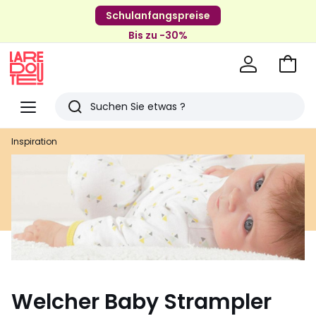
Schulanfangspreise
Bis zu -30%
Zum
Ware
La
Redoute
Menü
Suchen
Zuletzt
Inspiration
angesehenen
Artikel
Welcher Baby Strampler