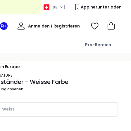
App herunterladen
DE
Willkommen
Anmelden / Registrieren
Ihr
Voir
Zum
La
ma
Warenkor
Redoute
wishlist
Pro-Bereich
+
Bereich
in Europe
 NATURE
rständer - Weisse Farbe
bung ansehen
Weiss
l