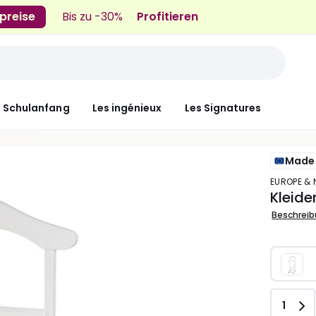
preise
Bis zu -30%
Profitieren
n Schulanfang
Les ingénieux
Les Signatures
Made 
EUROPE &
Kleide
Beschrei
Anzah
1