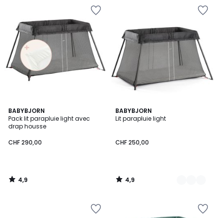
4,9
4,9
BABYBJORN
2
BABYBJORN
/ 5
/ 5
Pack lit parapluie light avec
Lit parapluie light
Couleurs
drap housse
CHF 290,00
CHF 250,00
4,9
4,9
/
/
5
5