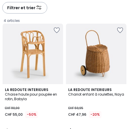
Filtrer et trier
4 articles
5
4,7
LA REDOUTE INTERIEURS
LA REDOUTE INTERIEURS
/
/ 5
Chaise haute pour poupée en
Chariot enfant à roulettes, Naya
5
rotin, Babyla
CHF
CHF 110,00
CHF 59,95
55,00
CHF 55,00
-50%
CHF 47,96
-20%
au
lieu
de