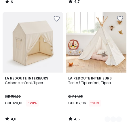
4,7
5
CHF
/
/
5
5
110,00
50%
de
réduction
appliquée.
4,8
4,5
LA REDOUTE INTERIEURS
4
LA REDOUTE INTERIEURS
/ 5
/ 5
Cabane enfant, Tipea
Tente / Tipi enfant, Tipea
Couleurs
CHF 150,00
CHF 84,95
CHF 120,00
-20%
CHF 67,96
-20%
4,8
4,5
/
/
5
5