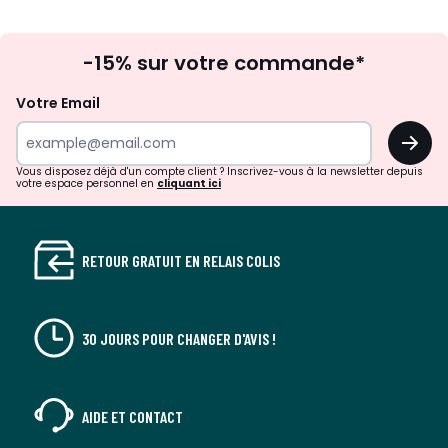
Inscription
-15% sur votre commande*
à
la
Votre Email
newsletter
OK
Vous disposez déjà d'un compte client ? Inscrivez-vous à la newsletter depuis
votre espace personnel en
cliquant ici
RETOUR GRATUIT EN RELAIS COLIS
30 JOURS POUR CHANGER D'AVIS !
AIDE ET CONTACT