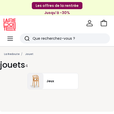
Les offres de la rentrée
Jusqu'à -30%
Aller
au
La
panie
Redoute
Menu
Rechercher
Derniers
articles
La Redoute
Jouet
jouets
vus
4
Jeux