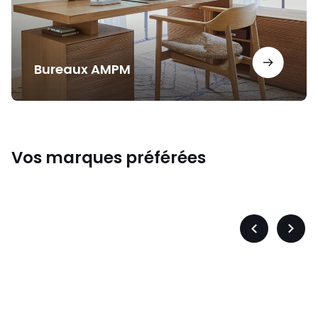
Bureaux AMPM
Vos marques préférées
s
Levis
Précédent
Suiva
-
-
défiler
défile
à
à
gauche
droit