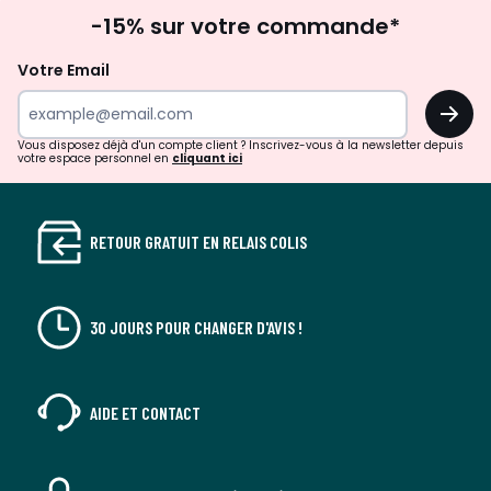
Inscription
gauche
droit
-15% sur votre commande*
à
la
Votre Email
newsletter
OK
Vous disposez déjà d'un compte client ? Inscrivez-vous à la newsletter depuis
votre espace personnel en
cliquant ici
RETOUR GRATUIT EN RELAIS COLIS
30 JOURS POUR CHANGER D'AVIS !
AIDE ET CONTACT