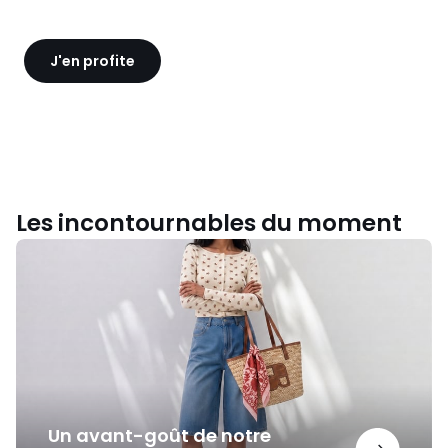
J'en profite
Les incontournables du moment
Un
avant-
goût
de
notre
nouvelle
collection
Un avant-goût de notre