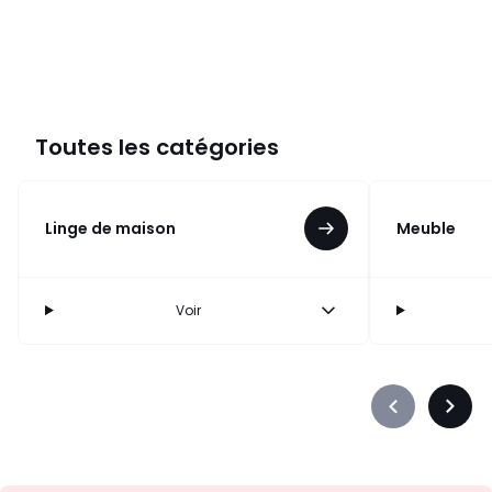
Toutes les catégories
Linge de maison
Meuble
Voir
Précédent
Suiva
-
-
défiler
défile
à
à