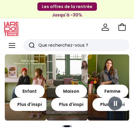
Les offres de la rentrée
Jusqu'à -30%
Aller
au
La
panie
Redoute
Menu
Rechercher
Derniers
articles
vus
Enfant
Maison
Femme
Plus d'inspi
Plus d'inspi
Plus d'inspi