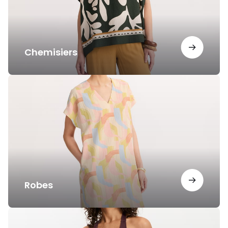
Chemisiers
Robes
Robes
Maillots
de