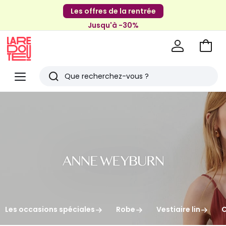
Les offres de la rentrée
Jusqu'à -30%
Aller
au
La
panie
Redoute
Menu
Rechercher
Derniers
articles
vus
Les occasions spéciales
Robe
Vestiaire lin
C