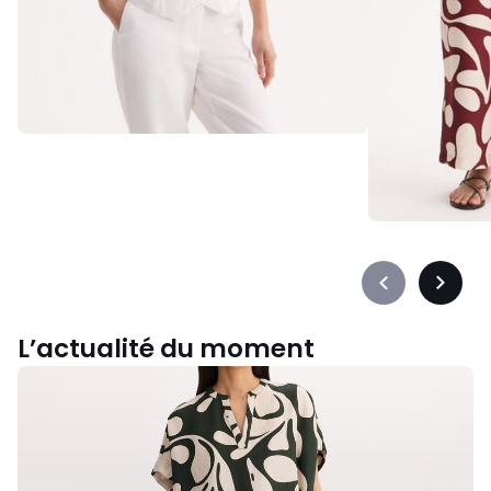
Précédent
Suivan
-
-
défiler
défiler
L’actualité du moment
à
à
Chemisiers
gauche
droite