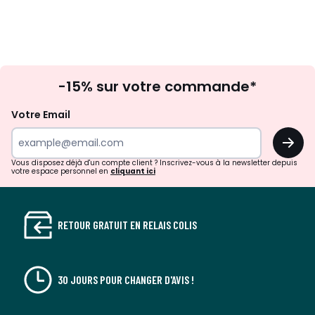
défiler
défile
à
à
gauche
droit
Inscription
-15% sur votre commande*
à
la
Votre Email
newsletter
OK
Vous disposez déjà d'un compte client ? Inscrivez-vous à la newsletter depuis
votre espace personnel en
cliquant ici
RETOUR GRATUIT EN RELAIS COLIS
30 JOURS POUR CHANGER D'AVIS !