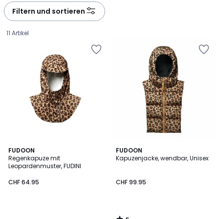
Filtern und sortieren
11 Artikel
5
FUDOON
FUDOON
/
Regenkapuze mit
Kapuzenjacke, wendbar, Unisex
5
Leopardenmuster, FUDINI
CHF
CHF 64.95
CHF 99.95
64.95.