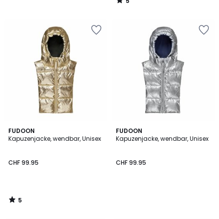
5
/
5
5
FUDOON
FUDOON
/
Kapuzenjacke, wendbar, Unisex
Kapuzenjacke, wendbar, Unisex
5
CHF 99.95
CHF 99.95
5
/
5