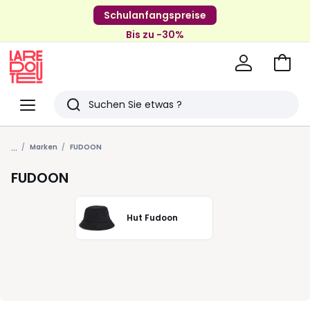
Schulanfangspreise
Bis zu -30%
Zum
Ware
La
Redoute
Menü
Suchen
Zuletzt
...
angesehenen
Marken
FUDOON
Artikel
FUDOON
Hut Fudoon