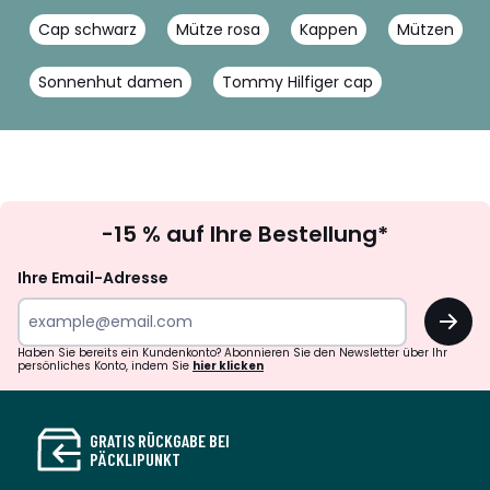
Cap schwarz
Mütze rosa
Kappen
Mützen
Sonnenhut damen
Tommy Hilfiger cap
Newsletter
-15 % auf Ihre Bestellung*
abonnieren
Ihre Email-Adresse
OK
Haben Sie bereits ein Kundenkonto? Abonnieren Sie den Newsletter über Ihr
persönliches Konto, indem Sie
hier klicken
GRATIS RÜCKGABE BEI
PÄCKLIPUNKT