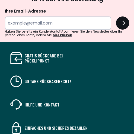
abonnieren
Ihre Email-Adresse
OK
Haben Sie bereits ein Kundenkonto? Abonnieren Sie den Newsletter über Ihr
persönliches Konto, indem Sie
hier klicken
GRATIS RÜCKGABE BEI
PÄCKLIPUNKT
30 TAGE RÜCKGABERECHT!
HILFE UND KONTAKT
EINFACHES UND SICHERES BEZAHLEN