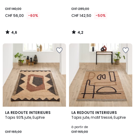
CHF 140,00
CHF 285,00
CHF 56,00
-60%
CHF 142,50
-50%
4,6
4,2
/
/
5
5
4,5
4
LA REDOUTE INTERIEURS
LA REDOUTE INTERIEURS
/ 5
/
Tapis 93% jute, Euphie
Tapis jute, motif tressé, Euphie
5
à partir de
CHF 165,00
CHF 165,00