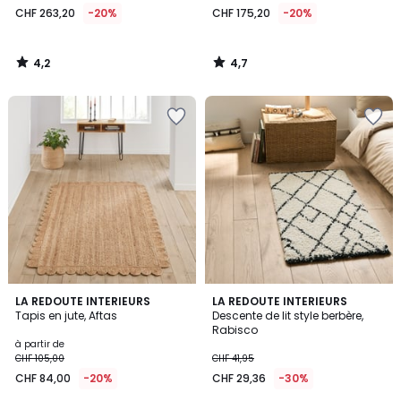
CHF 263,20
-20%
CHF 175,20
-20%
4,2
4,7
/
/
5
5
4,4
4,5
LA REDOUTE INTERIEURS
LA REDOUTE INTERIEURS
/ 5
/ 5
Tapis en jute, Aftas
Descente de lit style berbère,
Rabisco
à partir de
CHF 105,00
CHF 41,95
CHF 84,00
-20%
CHF 29,36
-30%