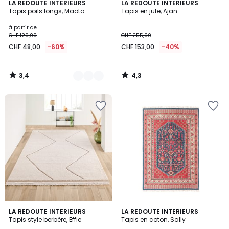
3,4
4,3
2
LA REDOUTE INTERIEURS
LA REDOUTE INTERIEURS
/ 5
/ 5
Tapis poils longs, Maota
Tapis en jute, Ajan
Couleurs
à partir de
CHF 120,00
CHF 255,00
CHF 48,00
-60%
CHF 153,00
-40%
3,4
4,3
/
/
5
5
4,6
4,2
LA REDOUTE INTERIEURS
LA REDOUTE INTERIEURS
/ 5
/ 5
Tapis style berbère, Effie
Tapis en coton, Sally