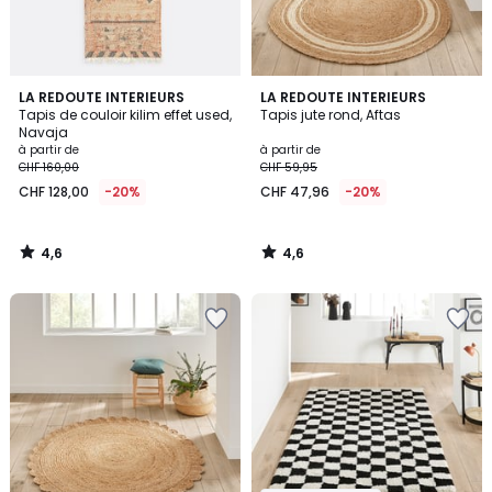
4,6
4,6
LA REDOUTE INTERIEURS
LA REDOUTE INTERIEURS
/ 5
/ 5
Tapis de couloir kilim effet used,
Tapis jute rond, Aftas
Navaja
à partir de
à partir de
CHF 160,00
CHF 59,95
CHF 128,00
-20%
CHF 47,96
-20%
4,6
4,6
/
/
5
5