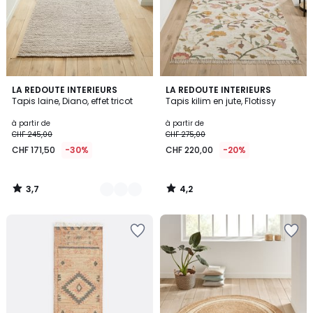
3,7
4,2
2
LA REDOUTE INTERIEURS
LA REDOUTE INTERIEURS
/ 5
/ 5
Tapis laine, Diano, effet tricot
Tapis kilim en jute, Flotissy
Couleurs
à partir de
à partir de
CHF 245,00
CHF 275,00
CHF 171,50
-30%
CHF 220,00
-20%
3,7
4,2
/
/
5
5