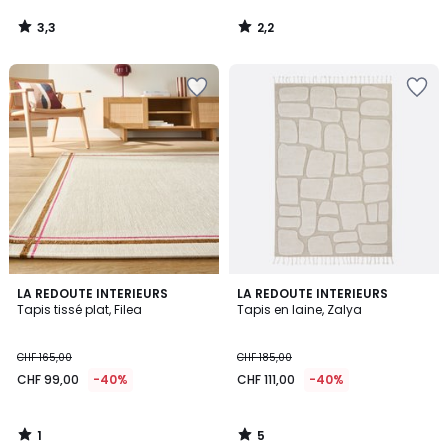
3,3
2,2
/
/
5
5
1
5
LA REDOUTE INTERIEURS
LA REDOUTE INTERIEURS
/
/
Tapis tissé plat, Filea
Tapis en laine, Zalya
5
5
CHF 165,00
CHF 185,00
CHF 99,00
-40%
CHF 111,00
-40%
1
5
/
/