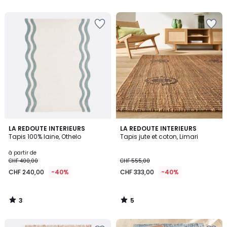
5
5
3
5
LA REDOUTE INTERIEURS
LA REDOUTE INTERIEURS
/
/
Tapis 100% laine, Othelo
Tapis jute et coton, Limari
5
5
à partir de
CHF 400,00
CHF 555,00
CHF 240,00
-40%
CHF 333,00
-40%
3
5
/
/
5
5