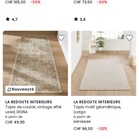
CHF 105,00
-30%
CHF 73,50
-30%
4,7
3,9
/
/
5
5
Nouveauté
4,6
LA REDOUTE INTERIEURS
LA REDOUTE INTERIEURS
/ 5
Tapis de couloir, vintage, effet
Tapis motif géométrique,
used, DIONA
Lodgo
à partir de
à partir de
CHF 49,95
CHF 120,00
CHF 96,00
-20%