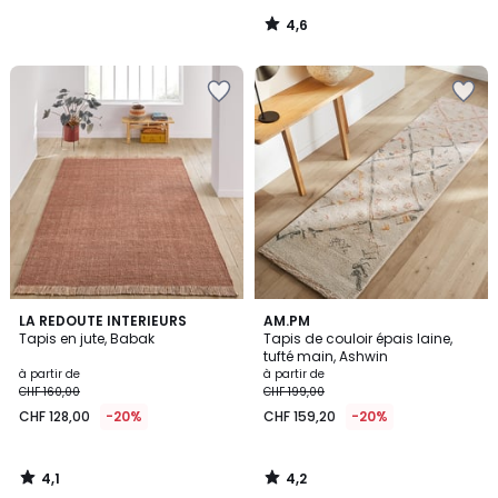
4,6
/
5
4,1
4,2
LA REDOUTE INTERIEURS
AM.PM
/ 5
/ 5
Tapis en jute, Babak
Tapis de couloir épais laine,
tufté main, Ashwin
à partir de
à partir de
CHF 160,00
CHF 199,00
CHF 128,00
-20%
CHF 159,20
-20%
4,1
4,2
/
/