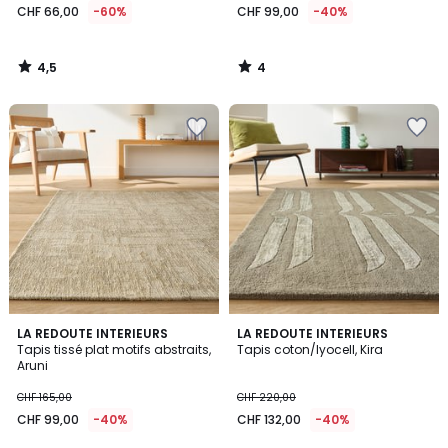
CHF 66,00
-60%
CHF 99,00
-40%
4,5
4
/
/
5
5
3,3
2,2
LA REDOUTE INTERIEURS
LA REDOUTE INTERIEURS
/ 5
/ 5
Tapis tissé plat motifs abstraits,
Tapis coton/lyocell, Kira
Aruni
CHF 165,00
CHF 220,00
CHF 99,00
-40%
CHF 132,00
-40%