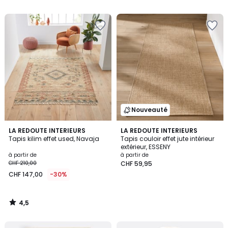
5
5
Nouveauté
4,5
LA REDOUTE INTERIEURS
LA REDOUTE INTERIEURS
/ 5
Tapis kilim effet used, Navaja
Tapis couloir effet jute intérieur
extérieur, ESSENY
à partir de
à partir de
CHF 210,00
CHF 59,95
CHF 147,00
-30%
4,5
/
5