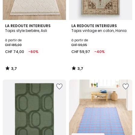
3,7
3,7
LA REDOUTE INTERIEURS
LA REDOUTE INTERIEURS
/ 5
/ 5
Tapis style berbère, Asli
Tapis vintage en coton, Hania
à partir de
à partir de
CHF 185,00
CHF 99,95
CHF 74,00
-60%
CHF 59,97
-40%
3,7
3,7
/
/
5
5