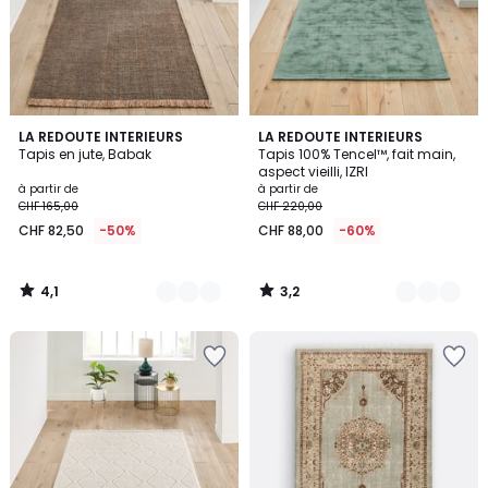
4,1
3,2
3
LA REDOUTE INTERIEURS
5
LA REDOUTE INTERIEURS
/ 5
/ 5
Tapis en jute, Babak
Tapis 100% Tencel™, fait main,
Couleurs
Couleurs
aspect vieilli, IZRI
à partir de
à partir de
CHF 165,00
CHF 220,00
CHF 82,50
-50%
CHF 88,00
-60%
4,1
3,2
/
/
5
5