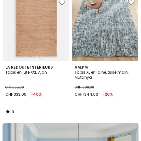
3
LA REDOUTE INTERIEURS
AM.PM
/
Tapis en jute XXL, Ajan
Tapis XL en laine, tissé main,
5
Mutanya
CHF 555,00
CHF 1680,00
CHF 333,00
-40%
CHF 1344,00
-20%
3
/
5
Trouvez
l'inspiration
pour