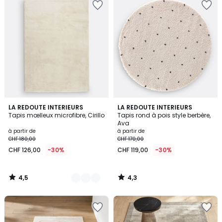
4,5
4,3
5
LA REDOUTE INTERIEURS
LA REDOUTE INTERIEURS
/ 5
/ 5
Tapis mœlleux microfibre, Cirillo
Tapis rond à pois style berbère,
Couleurs
Ava
à partir de
à partir de
CHF 180,00
CHF 170,00
CHF 126,00
-30%
CHF 119,00
-30%
4,5
4,3
/
/
5
5