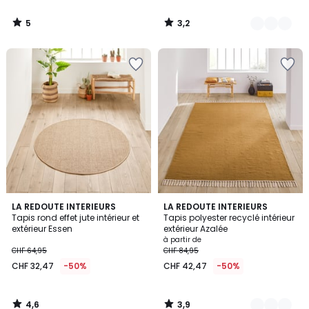
5
3,2
/
/
5
5
4,6
3,9
LA REDOUTE INTERIEURS
3
LA REDOUTE INTERIEURS
/ 5
/ 5
Tapis rond effet jute intérieur et
Tapis polyester recyclé intérieur
Couleurs
extérieur Essen
extérieur Azalée
à partir de
CHF 64,95
CHF 84,95
CHF 32,47
-50%
CHF 42,47
-50%
4,6
3,9