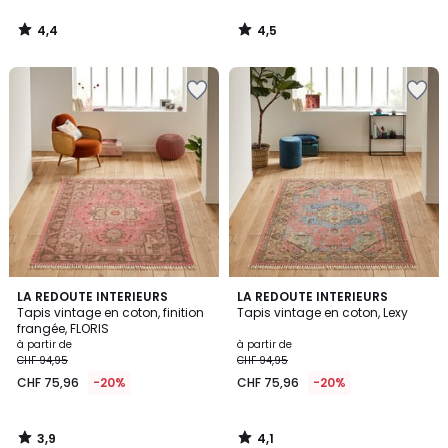
4,4
4,5
/
/
5
5
3,9
4,1
LA REDOUTE INTERIEURS
LA REDOUTE INTERIEURS
/ 5
/ 5
Tapis vintage en coton, finition
Tapis vintage en coton, Lexy
frangée, FLORIS
à partir de
à partir de
CHF 94,95
CHF 94,95
CHF 75,96
-20%
CHF 75,96
-20%
3,9
4,1
/
/