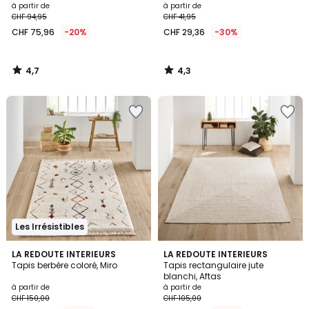
à partir de
à partir de
CHF 94,95
CHF 41,95
CHF 75,96
-20%
CHF 29,36
-30%
4,7
4,3
/
/
5
5
Les Irrésistibles
4,7
3,9
LA REDOUTE INTERIEURS
LA REDOUTE INTERIEURS
/ 5
/ 5
Tapis berbère coloré, Miro
Tapis rectangulaire jute
blanchi, Aftas
à partir de
à partir de
CHF 150,00
CHF 105,00