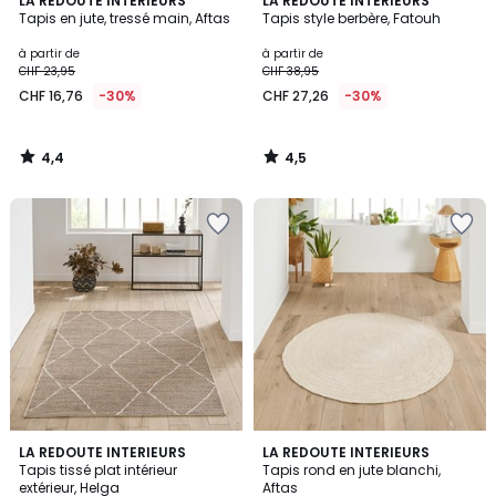
LA REDOUTE INTERIEURS
LA REDOUTE INTERIEURS
/ 5
/ 5
Tapis en jute, tressé main, Aftas
Tapis style berbère, Fatouh
à partir de
à partir de
CHF 23,95
CHF 38,95
CHF 16,76
-30%
CHF 27,26
-30%
4,4
4,5
/
/
5
5
4,7
4,3
LA REDOUTE INTERIEURS
LA REDOUTE INTERIEURS
/ 5
/ 5
Tapis tissé plat intérieur
Tapis rond en jute blanchi,
extérieur, Helga
Aftas