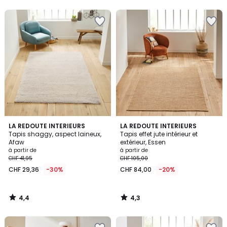
5
5
4,4
4,3
LA REDOUTE INTERIEURS
LA REDOUTE INTERIEURS
/ 5
/ 5
Tapis shaggy, aspect laineux,
Tapis effet jute intérieur et
Afaw
extérieur, Essen
à partir de
à partir de
CHF 41,95
CHF 105,00
CHF 29,36
-30%
CHF 84,00
-20%
4,4
4,3
/
/
5
5