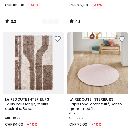
à
CHF 105,00
-40%
CHF 312,00
-40%
partir
de
CHF
3,3
4,1
105,00
/
/
5
5
au
lieu
de
CHF
175,00
40%
de
réduction
appliquée.
5
3,2
LA REDOUTE INTERIEURS
3
LA REDOUTE INTERIEURS
/
/ 5
Tapis poils longs, motifs
Tapis rond, coton tufté, Renzo,
Couleurs
5
abstraits, Belsa
grand modèle
à partir de
CHF 140,00
CHF 120,00
CHF 84,00
-40%
CHF 72,00
-40%