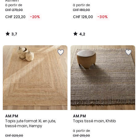
Ashwin
à partir de
à partir de
CHF 279,00
CHF 180,00
CHF 223,20
-20%
CHF 126,00
-30%
3,7
4,2
/
/
5
5
4,2
4,7
AM.PM
AM.PM
/ 5
/ 5
Tapis jute format XL en jute,
Tapis tissé main, Khitib
tressé main, Hempy
à partir de
CHF 329,00
CHF 219,00