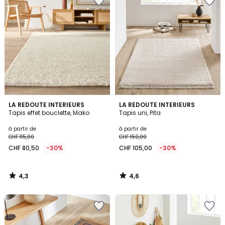
4,3
4,6
LA REDOUTE INTERIEURS
LA REDOUTE INTERIEURS
/ 5
/ 5
Tapis effet bouclette, Mako
Tapis uni, Pita
à partir de
à partir de
CHF 115,00
CHF 150,00
CHF 80,50
-30%
CHF 105,00
-30%
4,3
4,6
/
/
5
5