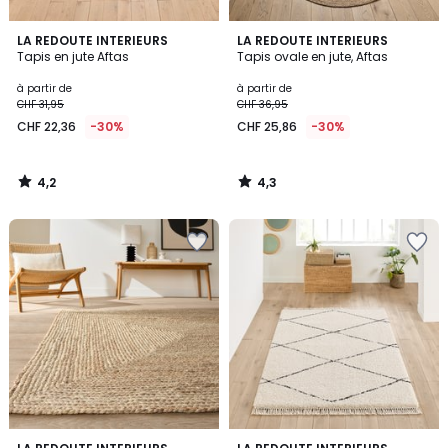
4,2
4,3
LA REDOUTE INTERIEURS
LA REDOUTE INTERIEURS
/ 5
/ 5
Tapis en jute Aftas
Tapis ovale en jute, Aftas
à partir de
à partir de
CHF 31,95
CHF 36,95
CHF 22,36
-30%
CHF 25,86
-30%
4,2
4,3
/
/
5
5
4,4
4,5