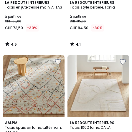
4,5
4,1
LA REDOUTE INTERIEURS
LA REDOUTE INTERIEURS
/ 5
/ 5
Tapis en jute tressé main, AFTAS
Tapis style berbère, Tonia
à partir de
à partir de
CHF 105,00
CHF 135,00
CHF 73,50
-30%
CHF 94,50
-30%
4,5
4,1
/
/
5
5
3,7
4,2
AM.PM
LA REDOUTE INTERIEURS
/ 5
/ 5
Tapis épais en laine, tufté main,
Tapis 100% laine, CAILA