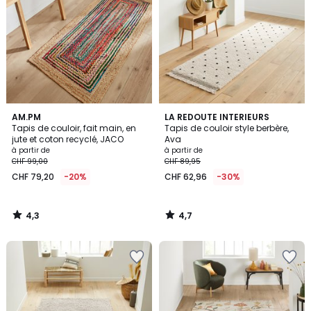
4,3
4,7
AM.PM
LA REDOUTE INTERIEURS
/ 5
/ 5
Tapis de couloir, fait main, en
Tapis de couloir style berbère,
jute et coton recyclé, JACO
Ava
à partir de
à partir de
CHF 99,00
CHF 89,95
CHF 79,20
-20%
CHF 62,96
-30%
4,3
4,7
/
/
5
5