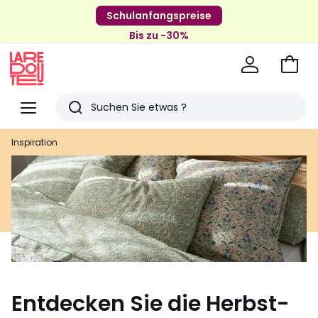
Schulanfangspreise
Bis zu -30%
Zum
Ware
La
Redoute
Menü
Suchen
Zuletzt
Inspiration
angesehenen
Artikel
Entdecken Sie die Herbst-