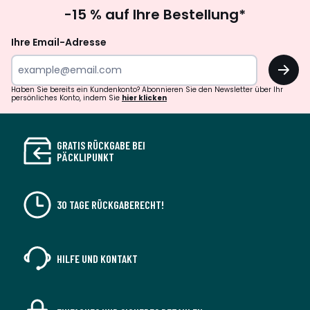
Newsletter
-15 % auf Ihre Bestellung*
abonnieren
Ihre Email-Adresse
OK
Haben Sie bereits ein Kundenkonto? Abonnieren Sie den Newsletter über Ihr
persönliches Konto, indem Sie
hier klicken
GRATIS RÜCKGABE BEI
PÄCKLIPUNKT
30 TAGE RÜCKGABERECHT!
HILFE UND KONTAKT