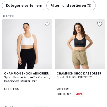
Kategorie verfeinern
Filtern und sortieren
6 Artikel
4.7
4
CHAMPION SHOCK ABSORBER
CHAMPION SHOCK ABSORBER
/ 5
Sport-Bustier Active D+ Classic,
Sport-BH HIGH INTENSITY
Farben
besonders starker Halt
CHF
CHF 54.95
CHF 64.95
54.95.
CHF 38.97
-40%