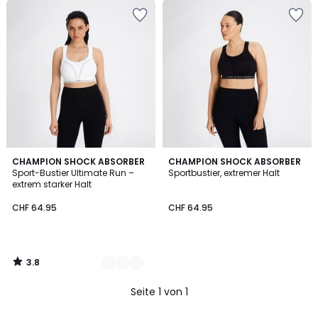
3.8
2
CHAMPION SHOCK ABSORBER
CHAMPION SHOCK ABSORBER
/ 5
Sport-Bustier Ultimate Run –
Sportbustier, extremer Halt
Farben
extrem starker Halt
CHF 64.95
CHF 64.95
3.8
/
5
Seite 1 von 1