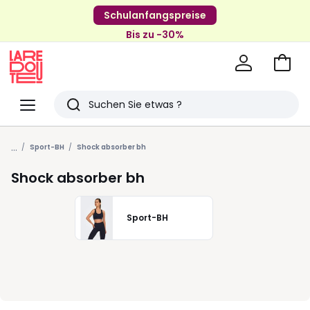
Schulanfangspreise
Bis zu -30%
Zum
Ware
La
Redoute
Menü
Suchen
Zuletzt
...
angesehenen
Sport-BH
Shock absorber bh
Artikel
Shock absorber bh
Sport-BH