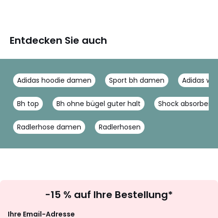
Entdecken Sie auch
Adidas hoodie damen
Sport bh damen
Adidas wi
Bh top
Bh ohne bügel guter halt
Shock absorber
Radlerhose damen
Radlerhosen
Newsletter
-15 % auf Ihre Bestellung*
abonnieren
Ihre Email-Adresse