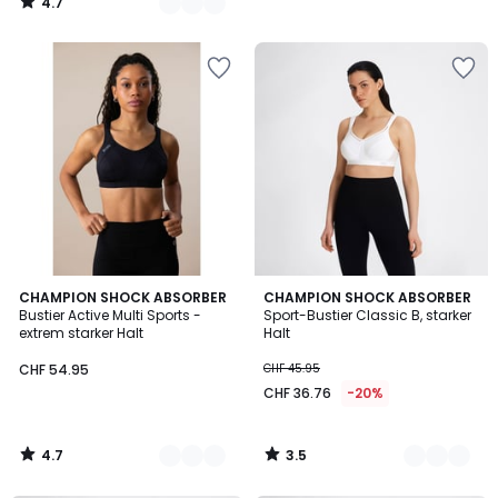
4.7
/
5
4.7
3.5
2
CHAMPION SHOCK ABSORBER
2
CHAMPION SHOCK ABSORBER
/ 5
/ 5
Bustier Active Multi Sports -
Sport-Bustier Classic B, starker
Farben
Farben
extrem starker Halt
Halt
CHF 54.95
CHF 45.95
CHF 36.76
-20%
4.7
3.5
/
/
5
5