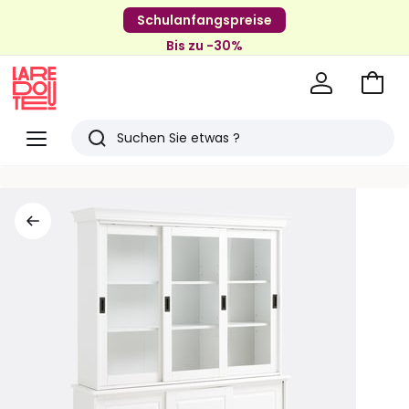
Schulanfangspreise
Bis zu -30%
Zum
Ware
La
Redoute
Menü
Suchen
Zuletzt
angesehenen
Artikel