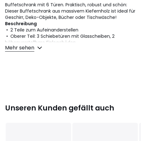
Buffetschrank mit 6 Türen. Praktisch, robust und schön:
Dieser Buffetschrank aus massivem Kiefernholz ist ideal für
Geschirr, Deko-Objekte, Bücher oder Tischwäsche!
Beschreibung
• 2 Teile zum Aufeinanderstellen
• Oberer Teil: 3 Schiebetüren mit Glasscheiben, 2
höhenverstellbare Einlegeböden
Mehr sehen
• Unterer Teil: 3 Schiebetüren, 1 verstellbarer Einlegeboden
• Kiefer massiv und MDF, weisse Seidenglanzlackierung,
Finish NC-Lackierung
• Rückwand Sperrholz
• Schwarzgraue Metallgriffe
• Montage: Ca. 2 Stunden, mindestens 2 Personen
Masse
Gesamtmasse:
• Breite: 163 cm
Unseren Kunden gefällt auch
• Höhe: 191 cm
• Tiefe: 40,5 cm
Selbstmontage. ! .