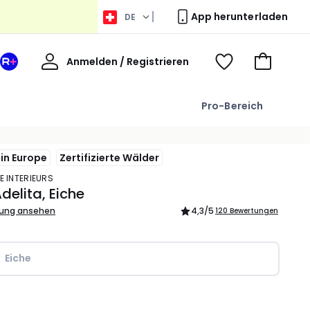
App herunterladen
DE
Willkommen
Anmelden / Registrieren
Ihr
Voir
Zum
La
ma
Warenkor
Redoute
wishlist
Pro-Bereich
+
Bereich
in Europe
Zertifizierte Wälder
E INTERIEURS
delita, Eiche
bung ansehen
4,3
/5
120 Bewertungen
Eiche
l