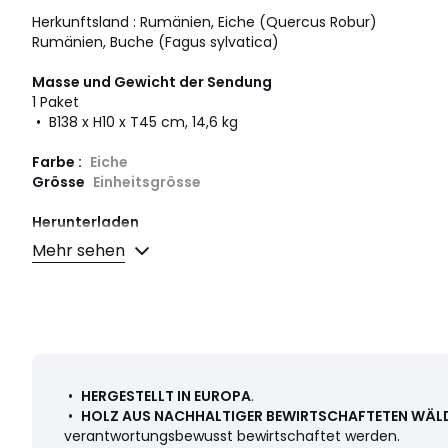
Herkunftsland : Rumänien, Eiche (Quercus Robur)
Rumänien, Buche (Fagus sylvatica)
Masse und Gewicht der Sendung
1 Paket
• B138 x H10 x T45 cm, 14,6 kg
Farbe :
Eiche
Grösse
Einheitsgrösse
Herunterladen
Mehr sehen
Montageplan und Pflegehinweise
•
HERGESTELLT IN EUROPA
.
•
HOLZ AUS NACHHALTIGER BEWIRTSCHAFTETEN WÄL
verantwortungsbewusst bewirtschaftet werden.