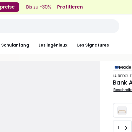
preise
Bis zu -30%
Profitieren
n Schulanfang
Les ingénieux
Les Signatures
Made 
LA REDOUT
Bank A
Beschrei
Anzah
1