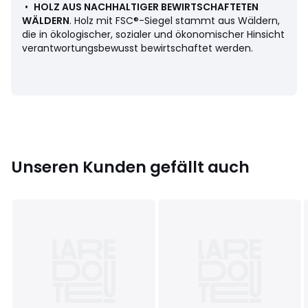
•
HOLZ AUS NACHHALTIGER BEWIRTSCHAFTETEN
Masse
WÄLDERN
. Holz mit FSC®-Siegel stammt aus Wäldern,
Halbkreisförmiges Kopfteil Papilla :
die in ökologischer, sozialer und ökonomischer Hinsicht
Gesamtmasse
verantwortungsbewusst bewirtschaftet werden.
• Breite: 172 cm
• Höhe: 105 cm
• Tiefe: 12 cm
• Gewicht: 24 kg
Lieferung fertig montiert. .
! .
Unseren Kunden gefällt auch
Herkunftsland : Finnland, Kiefer (Pinus sylvestris)
China, Sperrholz
Masse und Gewicht der Sendung
1 Paket
• B174 x H13 x T110 cm, 27,25 kg