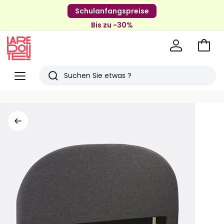
Schulanfangspreise
Bis zu -30%
Zum
Ware
La
Redoute
Menü
Suchen
Zuletzt
angesehenen
Artikel