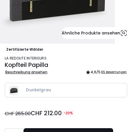
Ähnliche Produkte ansehen
Zertifizierte Wälder
LA REDOUTE INTERIEURS
Kopfteil Papilla
Beschreibung ansehen
4,6
/5
65 Bewertungen
Dunkelgrau
CHF
CHF 212.00
212.00
CHF 265.00
-20%
statt
CHF
265.00