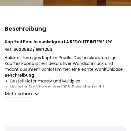
Beschreibung
Kopfteil Papilla dunkelgrau
LA REDOUTE INTERIEURS
Ref.
6623862 / GBT253
Halbkreisförmiges Kopfteil Papilla. Das halbkreisförmige
Kopfteil Papilla ist ein dekorativer Wandschmuck und
macht aus Ihrem Schlafzimmer eine echte Wohlfühloase.
Beschreibung
• Gestell Kiefer massiv und Multiplex
• Melierter Stoffbezug aus 100% Polyester (nicht
abziehbar)
Mehr sehen
• Polsterung PU-Schaum 25 kg/m³ (4 cm) und 12 kg/m³
(0,5 cm)
• Angeschraubte Bodengleiter
• Wird zwischen Wand und Bettrahmen auf den
Fussboden gestellt oder mit dem Bettrahmen verschraubt
(Lieferung mit Befestigungselementen)