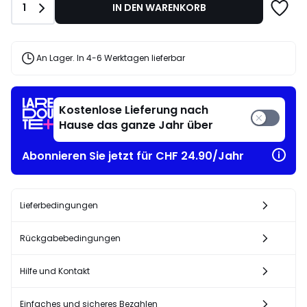
Anzahl
1
IN DEN WARENKORB
20%
angewandter
Rabatt.
An Lager. In 4-6 Werktagen lieferbar
Kostenlose Lieferung nach
Hause das ganze Jahr über
Abonnieren Sie jetzt für CHF 24.90/Jahr
Lieferbedingungen
Rückgabebedingungen
Hilfe und Kontakt
Einfaches und sicheres Bezahlen