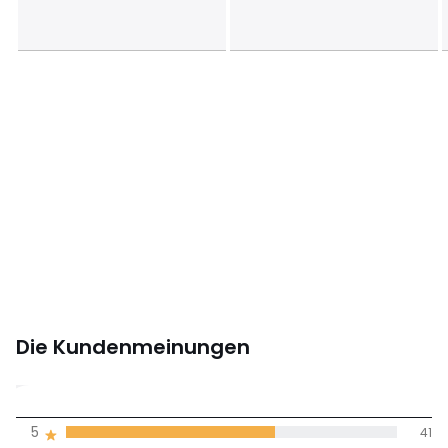
Farbe :
Dunkelgrau
Grösse
160 cm
Herunterladen
Montageplan und Pflegehinweise
Die Kundenmeinungen
4.6
5
41
(65)