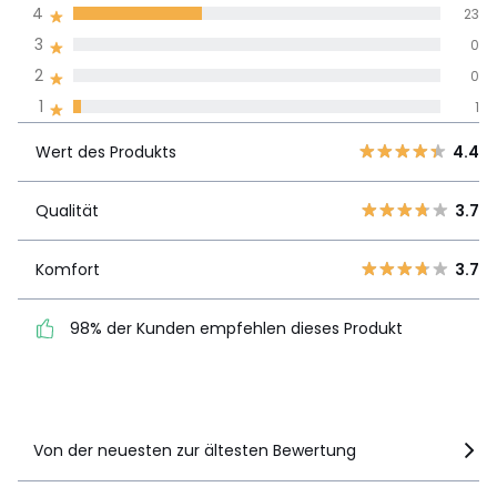
Durchnschnitt in
4
23
allen Sprachen
3
0
2
0
Meinungen 100% zertifiziert,
1
1
Unsere Engagement
Wert des
5
41
4.4
Produkts
Wert des Produkts
4.4
4
23
3
0
Qualität
3.7
Qualität
3.7
2
0
1
1
Komfort
3.7
Komfort
3.7
98% der Kunden
98% der Kunden empfehlen dieses Produkt
empfehlen dieses Produkt
Details anzeigen
Von der neuesten zur ältesten Bewertung