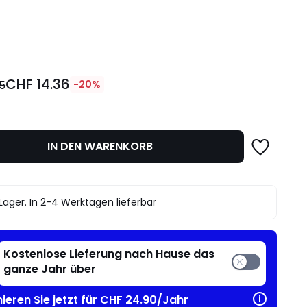
l
CHF 14.36
95
-20%
IN DEN WARENKORB
dter
Lager. In 2-4 Werktagen lieferbar
Kostenlose Lieferung nach Hause das
ganze Jahr über
ieren Sie jetzt für CHF 24.90/Jahr