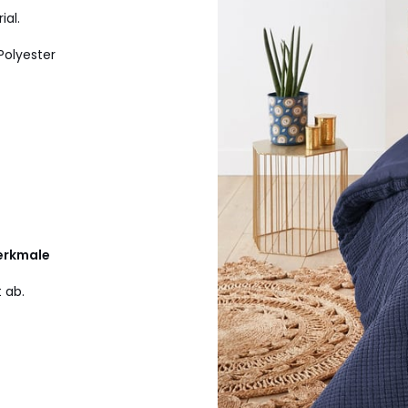
ial.
Polyester
erkmale
 ab.