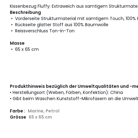
Kissenbezug Fluffy: Extraweich aus samtigem Strukturmater
Beschreibung
• Vorderseite Strukturmaterial mit samtigem Touch, 100% 
• Rückseite glatter Stoff aus 100% Baumwolle
• Reissverschluss Ton-in-Ton
Masse
• 65 x 65 cm
Produkthinweis bezüglich der Umweltqualitäten und -m
• Herstellungsort (Weben, Färben, Konfektion): China
• Gibt beim Waschen Kunststoff-Mikrofasern an die Umwelt
Farbe :
Marine, Petrol
Grösse
65 x 65 cm