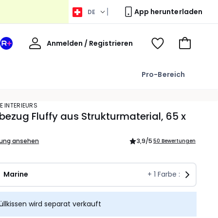
App herunterladen
DE
Willkommen
Anmelden / Registrieren
Ihr
Voir
Zum
La
ma
Warenkor
Redoute
wishlist
Pro-Bereich
+
Bereich
E INTERIEURS
bezug Fluffy aus Strukturmaterial, 65 x
bung ansehen
3,9
/5
50 Bewertungen
Marine
+
1
Farbe :
üllkissen wird separat verkauft