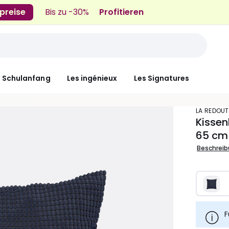
preise
Bis zu -30%
Profitieren
n Schulanfang
Les ingénieux
Les Signatures
LA REDOUT
Kissen
65 cm
Beschrei
F