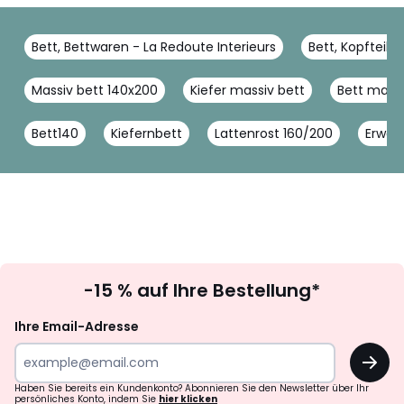
Bett, Bettwaren - La Redoute Interieurs
Bett, Kopfteil 
Massiv bett 140x200
Kiefer massiv bett
Bett mass
Bett140
Kiefernbett
Lattenrost 160/200
Erwac
Newsletter
-15 % auf Ihre Bestellung*
abonnieren
Ihre Email-Adresse
OK
Haben Sie bereits ein Kundenkonto? Abonnieren Sie den Newsletter über Ihr
persönliches Konto, indem Sie
hier klicken