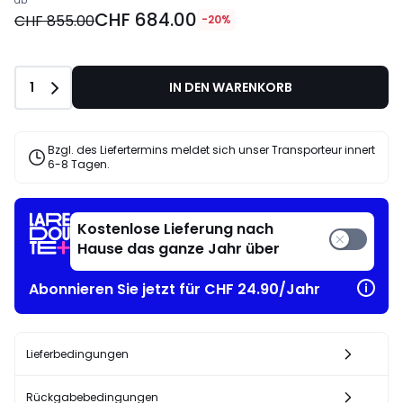
ab
CHF 684.00
CHF 855.00
-20%
Anzahl
1
IN DEN WARENKORB
Bzgl. des Liefertermins meldet sich unser Transporteur innert
6-8 Tagen.
Kostenlose Lieferung nach
Hause das ganze Jahr über
Abonnieren Sie jetzt für CHF 24.90/Jahr
Lieferbedingungen
Rückgabebedingungen