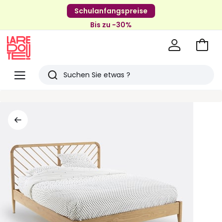
Schulanfangspreise
Bis zu -30%
Zum
Ware
La
Redoute
Menü
Suchen
Zuletzt
angesehenen
Artikel