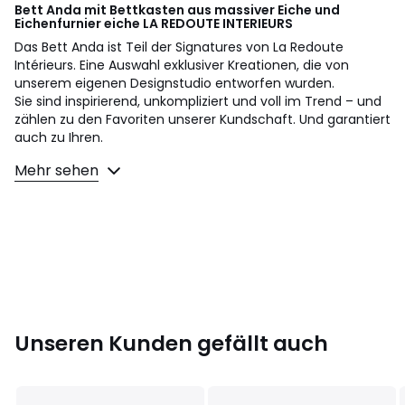
Bett Anda mit Bettkasten aus massiver Eiche und
Eichenfurnier eiche
LA REDOUTE INTERIEURS
Das Bett Anda ist Teil der Signatures von La Redoute
Intérieurs. Eine Auswahl exklusiver Kreationen, die von
unserem eigenen Designstudio entworfen wurden.
Sie sind inspirierend, unkompliziert und voll im Trend – und
zählen zu den Favoriten unserer Kundschaft. Und garantiert
auch zu Ihren.
Mehr sehen
Ein Artikel mit der Designhandschrift von Marie Noulez:
"Dieses Bett aus Eiche besticht durch sein einfaches und
zugleich grafisches Design. Hervorzuheben ist
insbesondere das Kopfteil. Die Sprossen sorgen für ein
hübsches Rhythmusspiel und bieten den perfekten
Komfort, um ein gutes Buch zu lesen."
Beschreibung
• Eiche massiv
• Lange Seiten aus Sperrholz mit Eichenfurnier
Unseren Kunden gefällt auch
• Finish farblose NC-Lackierung
• Kopfteil mit Stäben
• Lattenrost mit Multiplex-Latten im Lieferumfang