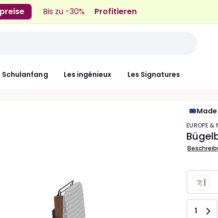
preise
Bis zu -30%
Profitieren
n Schulanfang
Les ingénieux
Les Signatures
Made 
EUROPE &
Bügelb
Beschrei
Anzah
1