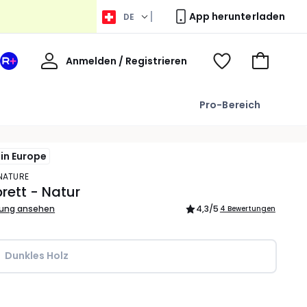
App herunterladen
DE
Willkommen
Anmelden / Registrieren
Ihr
Voir
Zum
La
ma
Warenkor
Redoute
wishlist
Pro-Bereich
+
Bereich
in Europe
 NATURE
rett - Natur
bung ansehen
4,3
/5
4 Bewertungen
Dunkles Holz
l