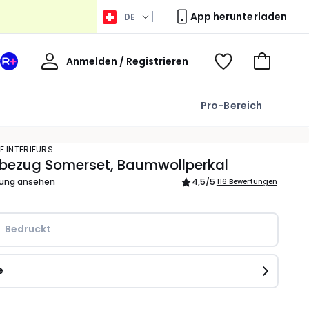
App herunterladen
DE
Willkommen
Anmelden / Registrieren
Ihr
Voir
Zum
La
ma
Warenkor
Redoute
wishlist
Pro-Bereich
+
Bereich
E INTERIEURS
nbezug Somerset, Baumwollperkal
bung ansehen
4,5
/5
116 Bewertungen
Bedruckt
e