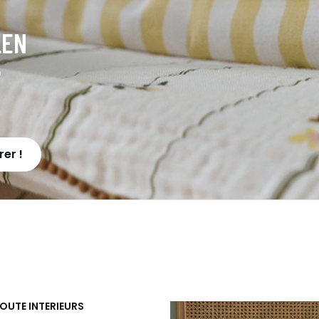
LEN
?
er !
OUTE INTERIEURS