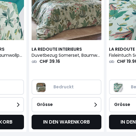
RS
LA REDOUTE INTERIEURS
LA REDOUTE 
Leintuch Somerset, Baumwollperkal
Duvetbezug Somerset, Baumwollperkal
CHF 39.16
CHF 19.9
ab
ab
Bedruckt
Be
Grösse
Grösse
NKORB
IN DEN WARENKORB
IN DE