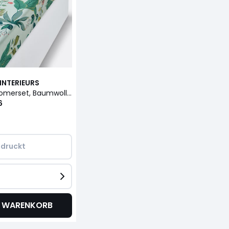
INTERIEURS
Fixleintuch Somerset, Baumwollperkal
6
druckt
N WARENKORB