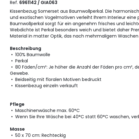
Ref.
6961142 / GIA063
Kissenbezug Somerset aus Baumwollperkal. Die harmonisch
und exotischen Vogelmotiven verleiht Ihrem Interieur eine 
Baumwollperkal sorgt für ein angenehm frisches und leicht
Webdichte ist Perkal besonders weich und bietet daher Pre
Material in matter Optik, das nach mehrmaligem Waschen
Beschreibung
• 100% Baumwolle
• Perkal
• 80 Fäden/cm²: Je höher die Anzahl der Fäden pro cm², de
Gewebe.
• Beidseitig mit floralen Motiven bedruckt
• Kissenbezug einzeln verkauft
Pflege
• Maschinenwäsche max. 60°C
• Wenn Sie Ihre Wäsche bei 40°C statt 60°C waschen, verb
Masse
• 50 x 70 cm: Rechteckig