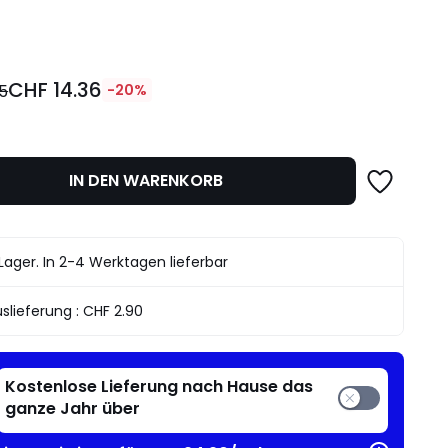
l
CHF 14.36
95
-20%
IN DEN WARENKORB
dter
Lager. In 2-4 Werktagen lieferbar
slieferung :
CHF 2.90
Kostenlose Lieferung nach Hause das
ganze Jahr über