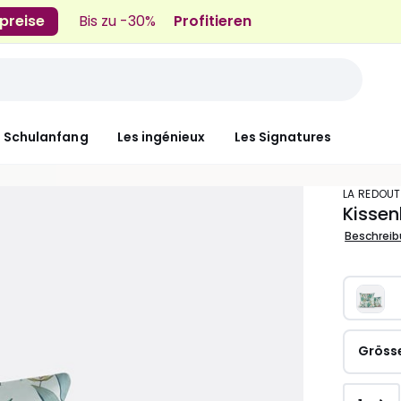
preise
Bis zu -30%
Profitieren
n Schulanfang
Les ingénieux
Les Signatures
LA REDOUT
Kisse
Beschrei
Gröss