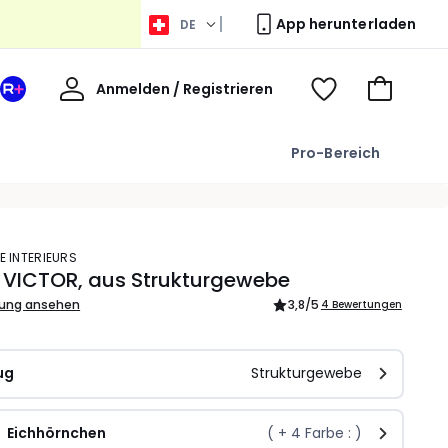
App herunterladen
DE
Willkommen
Anmelden / Registrieren
Ihr
Voir
Zum
La
ma
Warenkor
Redoute
wishlist
Pro-Bereich
+
Bereich
E INTERIEURS
 VICTOR, aus Strukturgewebe
bung ansehen
3,8
/5
4 Bewertungen
ug
Strukturgewebe
Eichhörnchen
( +
4
Farbe : )