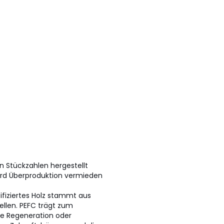
en Stückzahlen hergestellt
ird Überproduktion vermieden
tifiziertes Holz stammt aus
ellen. PEFC trägt zum
he Regeneration oder