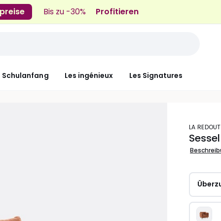
preise
Bis zu -30%
Profitieren
n Schulanfang
Les ingénieux
Les Signatures
LA REDOUT
Sessel
Beschrei
Überz