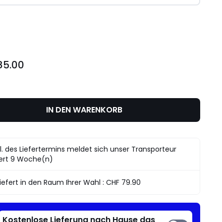
l
85.00
IN DEN WARENKORB
l. des Liefertermins meldet sich unser Transporteur
ert 9 Woche(n)
iefert in den Raum Ihrer Wahl :
CHF 79.90
Kostenlose Lieferung nach Hause das