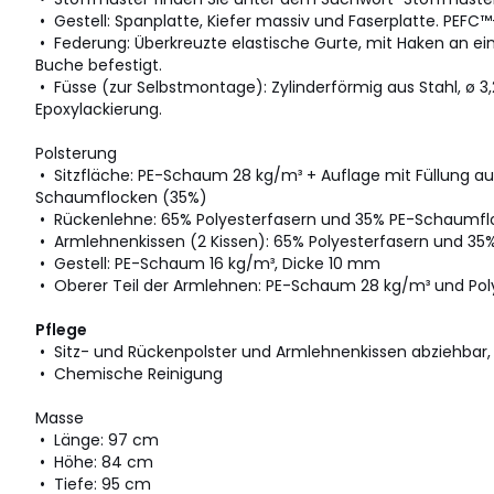
• Gestell: Spanplatte, Kiefer massiv und Faserplatte. PEFC™-
• Federung: Überkreuzte elastische Gurte, mit Haken an 
Buche befestigt.
• Füsse (zur Selbstmontage): Zylinderförmig aus Stahl, ø 
Epoxylackierung.
Polsterung
• Sitzfläche: PE-Schaum 28 kg/m³ + Auflage mit Füllung au
Schaumflocken (35%)
• Rückenlehne: 65% Polyesterfasern und 35% PE-Schaumf
• Armlehnenkissen (2 Kissen): 65% Polyesterfasern und 3
• Gestell: PE-Schaum 16 kg/m³, Dicke 10 mm
• Oberer Teil der Armlehnen: PE-Schaum 28 kg/m³ und Pol
Pflege
• Sitz- und Rückenpolster und Armlehnenkissen abziehbar,
• Chemische Reinigung
Masse
• Länge: 97 cm
• Höhe: 84 cm
• Tiefe: 95 cm