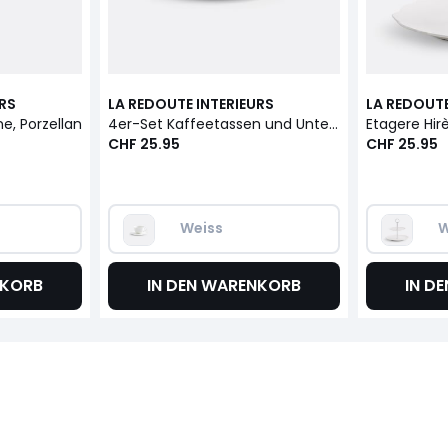
URS
LA REDOUTE INTERIEURS
LA REDOUTE
e, Porzellan
4er-Set Kaffeetassen und Untertassen Hirène
Etagere Hir
CHF 25.95
CHF 25.95
Weiss
W
NKORB
IN DEN WARENKORB
IN D