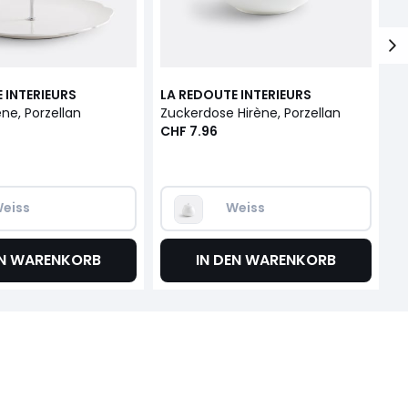
 INTERIEURS
LA REDOUTE INTERIEURS
L
ène, Porzellan
Zuckerdose Hirène, Porzellan
CHF 7.96
C
eiss
Weiss
EN WARENKORB
IN DEN WARENKORB