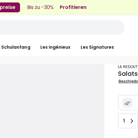
preise
Bis zu -30%
Profitieren
n Schulanfang
Les ingénieux
Les Signatures
LA REDOUT
Salats
Beschrei
Anzah
1