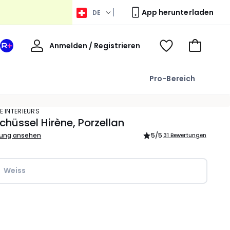
App herunterladen
DE
Willkommen
Anmelden / Registrieren
Ihr
Voir
Zum
La
ma
Warenkor
Redoute
wishlist
Pro-Bereich
+
Bereich
E INTERIEURS
chüssel Hirène, Porzellan
bung ansehen
5
/5
31 Bewertungen
Weiss
l