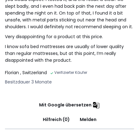
slept badly, and I even had back pain the next day after
Herkunftsland : Frankreich/Polen, Kiefer (PINUS
spending the night on it. On top of that, I found it a bit
PINASTER/PINUS SYLVESTRIS)
unsafe, with metal parts sticking out near the head and
Frankreich/Deutschland, Hartfaserplatte
shoulders. I would definitely not recommend sleeping on it.
Frankreich/Deutschland, Spanplatte
Very disappointing for a product at this price.
I know sofa bed mattresses are usually of lower quality
Masse und Gewicht der Sendung
than regular mattresses, but at this point, I’m really
• 2-Sitzer: B. 167 x H. 97 x T. 61 cm. 44,1 kg
disappointed with the product.
• 3-Sitzer: B. 187 x H. 97 x T. 61 cm. 49,4 kg
• 4-Sitzer: B. 207 x H. 97 x T. 61 cm. 55 kg
Florian
, Switzerland
Verifizierter Käufer
Farbe :
Grüner Eukalyptus, Dunkelblau
Besitzdauer 3 Monate
Grösse
2-Sitzer, 3-Sitzer, 4-Sitzer
Herunterladen
Mit Google übersetzen
Montageplan und Pflegehinweise
Hilfreich (0)
Melden