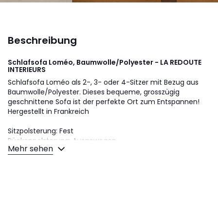
Beschreibung
Schlafsofa Loméo, Baumwolle/Polyester - LA REDOUTE
INTERIEURS
Schlafsofa Loméo als 2-, 3- oder 4-Sitzer mit Bezug aus
Baumwolle/Polyester. Dieses bequeme, grosszügig
geschnittene Sofa ist der perfekte Ort zum Entspannen!
Hergestellt in Frankreich
Sitzpolsterung: Fest
Rückenpolsterung: Ausgewogen
Mehr sehen
Masse
2-Sitzer
• Länge: 165 cm
• Höhe: 86 cm
• Tiefe: 95 cm
• Sitzfläche: B. 136 x H. 52 x T. 53 cm