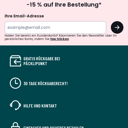
-15 % auf Ihre Bestellung*
abonnieren
Ihre Email-Adresse
OK
Haben Sie bereits ein Kundenkonto? Abonnieren Sie den Newsletter über Ihr
persönliches Konto, indem Sie
hier klicken
GRATIS RÜCKGABE BEI
PÄCKLIPUNKT
30 TAGE RÜCKGABERECHT!
HILFE UND KONTAKT
EINFACHES UND SICHERES BEZAHLEN