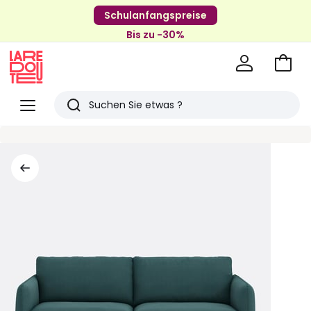
Schulanfangspreise
Bis zu -30%
Zum
Ware
La
Redoute
Menü
Suchen
Zuletzt
angesehenen
Artikel