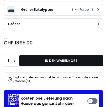
Grüner Eukalyptus
( +
1
Farbe : )
Grösse
ab
CHF 1895.00
Anzahl
1
IN DEN WARENKORB
Bzgl. des Liefertermins meldet sich unser Transporteur innert
9 Woche(n)
Kostenlose Lieferung nach
Hause das ganze Jahr über