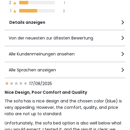
Pflege
2
1
• Rückenpolster abziehbar, Bezüge mit Reissverschluss
1
2
• Chemische Reinigung
Details anzeigen
Hinweis
• 5 Jahre Händlergarantie von La Redoute: Gestell
• 2 Jahre gesetzliche Garantie: Bezug
Von der neuesten zur ältesten Bewertung
Alle Kundenmeinungen ansehen
•
HERGESTELLT IN FRANKREICH
.
Alle Sprachen anzeigen
•
BEDARFSGERECHTE PRODUKTION
. Ihr Polstermöbel wird
individuell gemäss Ihrer Bestellung (Grösse, Bezug,
Polsterung, Farbe) angefertigt. Damit wird Überproduktion
17/08/2025
vermieden und es werden keine Rohstoffe vergeudet.
Nice Design, Poor Comfort and Quality
•
HOLZ AUS NACHHALTIGER FORSTWIRTSCHAFT
. PEFC™-
zertifiziertes Holz stammt aus nachhaltig bewirtschafteten
The sofa has a nice design and the chosen color (blue) is
Wäldern und kontrollierten Quellen. PEFC™ trägt dazu bei,
very appealing. However, the comfort, quality, and price
den Fortbestand und die Erneuerung durch natürliche
ratio are not up to standard.
Verjüngung oder durch Anpflanzung zu sichern, indem
Unfortunately, the sofa bed option is also well below what
Zukunftsbäume erhalten werden und die Vielfalt der
Baumarten gefördert wird.
you would expect. I tested it, and the result is clear: we