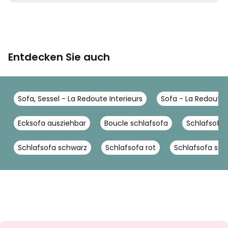
Entdecken Sie auch
Sofa, Sessel - La Redoute Interieurs
Sofa - La Redoute 
Ecksofa ausziehbar
Boucle schlafsofa
Schlafsofa 
Schlafsofa schwarz
Schlafsofa rot
Schlafsofa sc
Newsletter