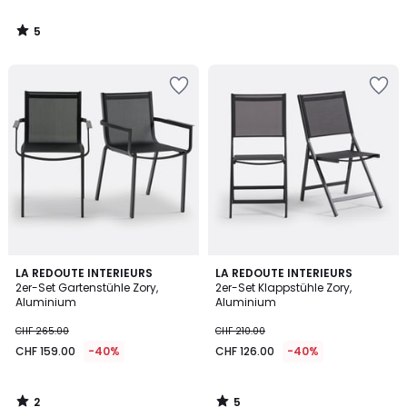
5
/
5
2
5
LA REDOUTE INTERIEURS
LA REDOUTE INTERIEURS
/
/
2er-Set Gartenstühle Zory,
2er-Set Klappstühle Zory,
5
5
Aluminium
Aluminium
CHF 265.00
CHF 210.00
CHF 159.00
-40%
CHF 126.00
-40%
2
5