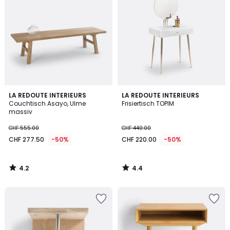
4.2
4.4
LA REDOUTE INTERIEURS
LA REDOUTE INTERIEURS
/ 5
/ 5
Couchtisch Asayo, Ulme
Frisiertisch TOPIM
massiv
CHF 555.00
CHF 440.00
CHF 277.50
-50%
CHF 220.00
-50%
4.2
4.4
/
/
5
5