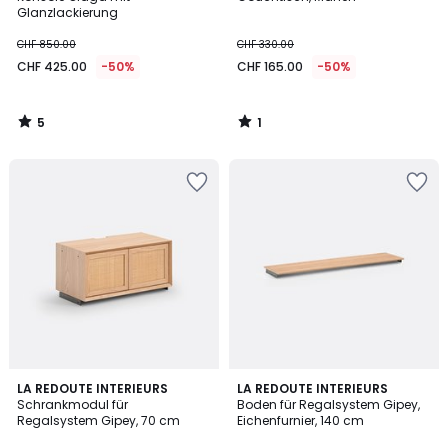
5
5
Glanzlackierung
CHF 850.00
CHF 330.00
CHF 425.00
-50%
CHF 165.00
-50%
5
1
/
/
5
5
LA REDOUTE INTERIEURS
LA REDOUTE INTERIEURS
Schrankmodul für
Boden für Regalsystem Gipey,
Regalsystem Gipey, 70 cm
Eichenfurnier, 140 cm