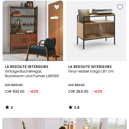
3
3.8
LA REDOUTE INTERIEURS
LA REDOUTE INTERIEURS
/
/ 5
Vintage Bücherregal,
Vinyl-Möbel Volga L87 cm
5
Nussbaum und Furnier, LARSEN
CHF 1555.00
CHF 440.00
CHF 933.00
-40%
CHF 264.00
-40%
3
3.8
/
/
5
5
Unser
Set