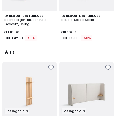
3.5
LA REDOUTE INTERIEURS
LA REDOUTE INTERIEURS
/ 5
Rechteckiger Esstisch für 8
Boucle-Sessel Sarlia
Gedecke, Deling
CHF 885.00
CHF 330.00
CHF 442.50
-50%
CHF 165.00
-50%
3.5
/
5
Les Ingénieux
Les Ingénieux