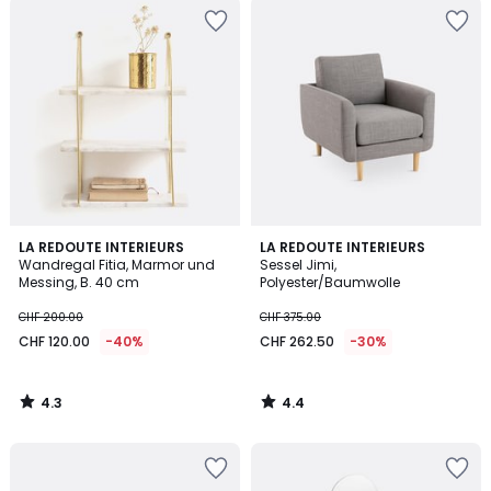
4.3
4.4
LA REDOUTE INTERIEURS
LA REDOUTE INTERIEURS
/ 5
/ 5
Wandregal Fitia, Marmor und
Sessel Jimi,
Messing, B. 40 cm
Polyester/Baumwolle
CHF 200.00
CHF 375.00
CHF 120.00
-40%
CHF 262.50
-30%
4.3
4.4
/
/
5
5