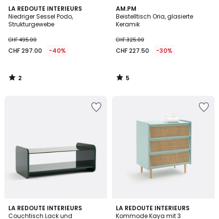
2
5
LA REDOUTE INTERIEURS
AM.PM
/
/
Niedriger Sessel Podo,
Beistelltisch Oria, glasierte
5
5
Strukturgewebe
Keramik
CHF 495.00
CHF 325.00
CHF 297.00
-40%
CHF 227.50
-30%
2
5
/
/
5
5
5
3.8
LA REDOUTE INTERIEURS
LA REDOUTE INTERIEURS
/
/ 5
Couchtisch Lack und
Kommode Kaya mit 3