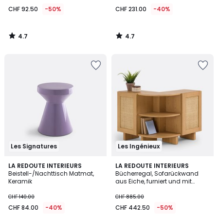
CHF 92.50
-50%
CHF 231.00
-40%
4.7
4.7
/
/
5
5
Les Signatures
Les Ingénieux
5
LA REDOUTE INTERIEURS
LA REDOUTE INTERIEURS
/
Beistell-/Nachttisch Matmat,
Bücherregal, Sofarückwand
5
Keramik
aus Eiche, furniert und mit
Rattangeflecht, ARTY
CHF 140.00
CHF 885.00
CHF 84.00
-40%
CHF 442.50
-50%