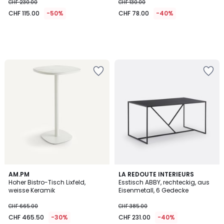
CHF 230.00
CHF 130.00
CHF 115.00
-50%
CHF 78.00
-40%
5
AM.PM
LA REDOUTE INTERIEURS
/
Hoher Bistro-Tisch Lixfeld,
Esstisch ABBY, rechteckig, aus
5
weisse Keramik
Eisenmetall, 6 Gedecke
CHF 665.00
CHF 385.00
CHF 465.50
-30%
CHF 231.00
-40%