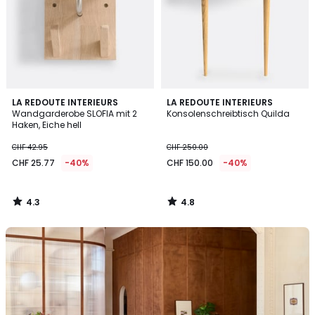
4.3
4.8
LA REDOUTE INTERIEURS
LA REDOUTE INTERIEURS
/ 5
/ 5
Wandgarderobe SLOFIA mit 2
Konsolenschreibtisch Quilda
Haken, Eiche hell
CHF 42.95
CHF 250.00
CHF 25.77
-40%
CHF 150.00
-40%
4.3
4.8
/
/
5
5
La
Redoute
Intérieurs