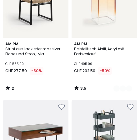
2
3.5
AM.PM
2
AM.PM
/
/ 5
Stuhl aus lackierter massiver
Beistelltisch Akrili, Acryl mit
Farben
5
Eiche und Stroh, Lyla
Farbverlauf
CHF 555.00
CHF 405.00
CHF 277.50
-50%
CHF 202.50
-50%
2
3.5
/
/
5
5