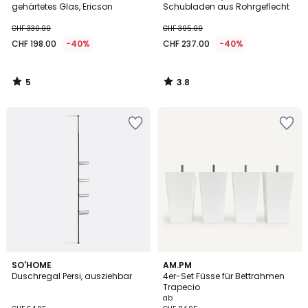
5
gehärtetes Glas, Ericson
Schubladen aus Rohrgeflecht
CHF 330.00
CHF 395.00
CHF 198.00
-40%
CHF 237.00
-40%
5
3.8
/
/
5
5
4.6
SO'HOME
4
AM.PM
/ 5
Duschregal Persi, ausziehbar
4er-Set Füsse für Bettrahmen
Farben
Trapecio
ab