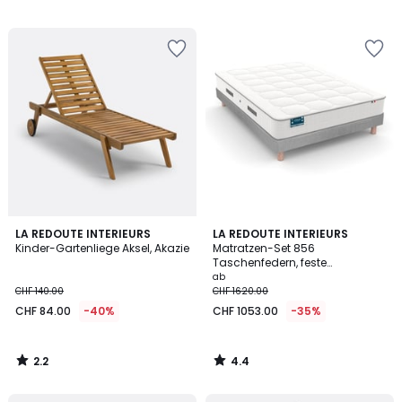
/
/
5
5
2.2
4.4
LA REDOUTE INTERIEURS
LA REDOUTE INTERIEURS
/ 5
/ 5
Kinder-Gartenliege Aksel, Akazie
Matratzen-Set 856
Taschenfedern, feste
Unterstützung, umhüllender
ab
Liegekomfort
CHF 140.00
CHF 1620.00
CHF 84.00
-40%
CHF 1053.00
-35%
2.2
4.4
/
/
5
5