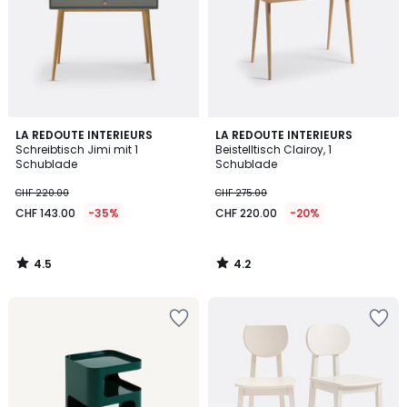
4.5
4.2
LA REDOUTE INTERIEURS
LA REDOUTE INTERIEURS
/ 5
/ 5
Schreibtisch Jimi mit 1
Beistelltisch Clairoy, 1
Schublade
Schublade
CHF 220.00
CHF 275.00
CHF 143.00
-35%
CHF 220.00
-20%
4.5
4.2
/
/
5
5