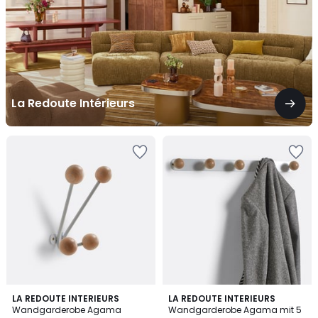
La Redoute Intérieurs
4.1
4.3
2
LA REDOUTE INTERIEURS
LA REDOUTE INTERIEURS
/ 5
/ 5
Wandgarderobe Agama
Wandgarderobe Agama mit 5
Farben