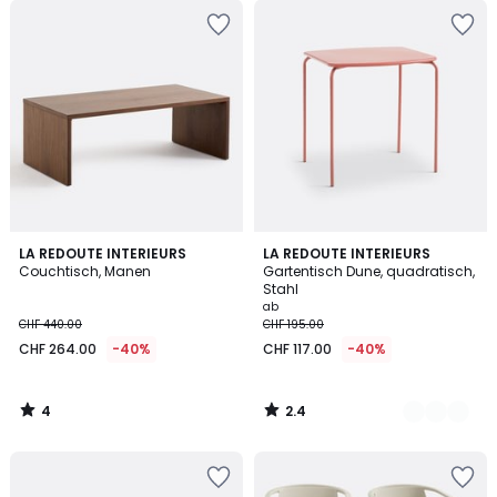
4
2.4
LA REDOUTE INTERIEURS
2
LA REDOUTE INTERIEURS
/
/ 5
Couchtisch, Manen
Gartentisch Dune, quadratisch,
Farben
5
Stahl
ab
CHF 440.00
CHF 195.00
CHF 264.00
-40%
CHF 117.00
-40%
4
2.4
/
/
5
5