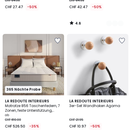
CHF 54.95
CHF 84.95
CHF 27.47
-50%
CHF 42.47
-50%
4.6
/
5
365 Nächte Probe
3.9
4.6
LA REDOUTE INTERIEURS
2
LA REDOUTE INTERIEURS
/ 5
/ 5
Matratze 856 Taschenfedern, 7
3er-Set Wandhaken Agama
Farben
Zonen, feste Unterstützung,
umhüllender Liegekomfort
ab
CHF 810.00
CHF 21.95
CHF 526.50
-35%
CHF 10.97
-50%