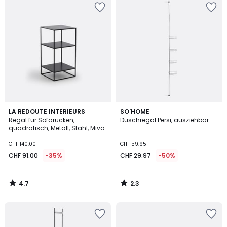
4.7
2.3
LA REDOUTE INTERIEURS
SO'HOME
/ 5
/ 5
Regal für Sofarücken,
Duschregal Persi, ausziehbar
quadratisch, Metall, Stahl, Miva
CHF 140.00
CHF 59.95
CHF 91.00
-35%
CHF 29.97
-50%
4.7
2.3
/
/
5
5