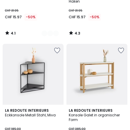
Haken
CHF 31.95
CHF 31.95
CHF 15.97
-50%
CHF 15.97
-50%
4.1
4.3
/
/
5
5
4.7
4.7
LA REDOUTE INTERIEURS
LA REDOUTE INTERIEURS
/ 5
/ 5
Eckkonsole Metall Stahl, Miva
Konsole Galet in organischer
Form
CHF 185.00
CHF 385.00