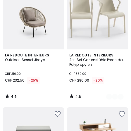
4.9
4.6
LA REDOUTE INTERIEURS
2
LA REDOUTE INTERIEURS
/ 5
/ 5
Outdoor-Sessel Jiraya
2er-Set Gartenstühle Predsida,
Farben
Polypropylen
CHF 310.00
CHF 350.00
CHF 232.50
-25%
CHF 280.00
-20%
4.9
4.6
/
/
5
5