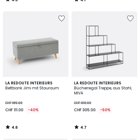
/
/
5
5
4.6
4.7
LA REDOUTE INTERIEURS
LA REDOUTE INTERIEURS
/ 5
/ 5
Bettbank Jimi mit Stauraum
Bücherregal Treppe, aus Stahl,
MIVA
CHF 185.00
CHF 610.00
CHF 111.00
-40%
CHF 305.00
-50%
4.6
4.7
/
/
5
5