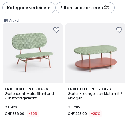
défiler
défiler
à
à
Kategorie verfeinern
Filtern und sortieren
gauche
droite
119 Artikel
5
1
LA REDOUTE INTERIEURS
LA REDOUTE INTERIEURS
/
/
Gartenbank Matu, Stahl und
Garten-Loungetisch Matu mit 2
5
5
Kunstharzgeflecht
Ablagen
CHF
CHF 420.00
CHF 285.00
336.00
CHF 336.00
-20%
CHF 228.00
-20%
statt
CHF
420.00