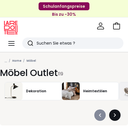
Schulanfangspreise
Bis zu -30%
Zum
Ware
La
Redoute
Menü
Suchen
Zuletzt
...
angesehenen
Home
Möbel
Möbel Outlet
Artikel
119
Dekoration
Heimtextilien
Précédent
Suivan
-
-