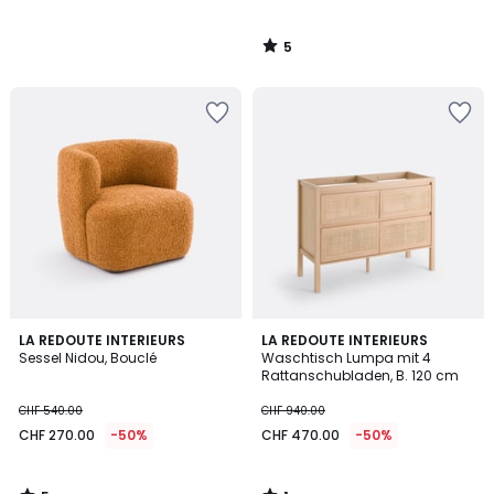
5
/
5
5
1
LA REDOUTE INTERIEURS
LA REDOUTE INTERIEURS
/
/
Sessel Nidou, Bouclé
Waschtisch Lumpa mit 4
5
5
Rattanschubladen, B. 120 cm
CHF 540.00
CHF 940.00
CHF 270.00
-50%
CHF 470.00
-50%