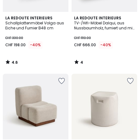
4.6
4
LA REDOUTE INTERIEURS
LA REDOUTE INTERIEURS
/ 5
/
Schallplattenmöbel Volga aus
TV-/Hifi-Möbel Dalqui, aus
5
Eiche und Furnier B48 cm
Nussbaumholz, furniert und mit
Rohrgeflecht
CHF 330.00
CHF 1110.00
CHF 198.00
-40%
CHF 666.00
-40%
4.6
4
/
/
5
5