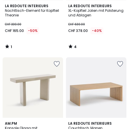
1
4
LA REDOUTE INTERIEURS
LA REDOUTE INTERIEURS
/
/
Nachttisch-Element für Kopfteil
XL-Kopfteil Jolien mit Polsterung
5
5
Theonie
und Ablagen
CHF 330.00
CHF 630.00
CHF 165.00
-50%
CHF 378.00
-40%
1
4
/
/
5
5
5
1
AM.PM
LA REDOUTE INTERIEURS
/
/
Konsole Olaga mit
Couchtisch, Manen