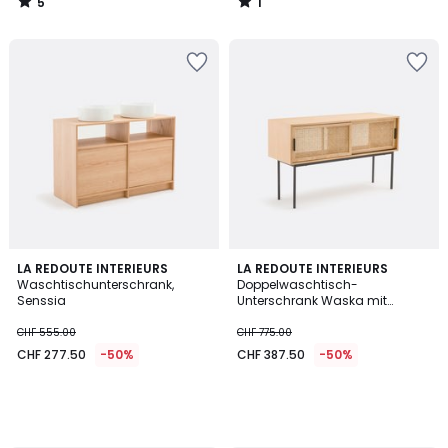
5
1
/
/
5
5
LA REDOUTE INTERIEURS
LA REDOUTE INTERIEURS
Waschtischunterschrank,
Doppelwaschtisch-
Senssia
Unterschrank Waska mit
Rohrgeflecht
CHF 555.00
CHF 775.00
CHF 277.50
-50%
CHF 387.50
-50%