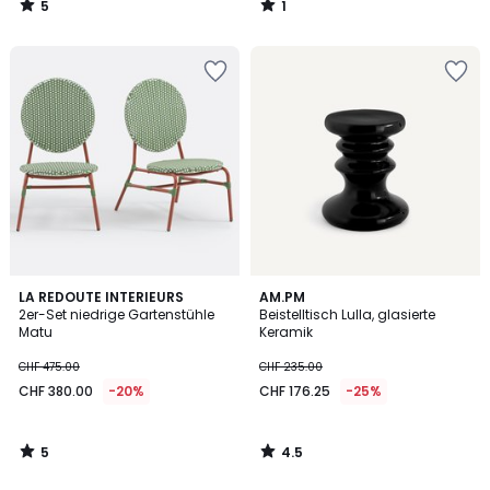
5
1
20%
/
/
5
5
angewandter
Rabatt.
5
4.5
LA REDOUTE INTERIEURS
AM.PM
/
/ 5
2er-Set niedrige Gartenstühle
Beistelltisch Lulla, glasierte
5
Matu
Keramik
CHF 475.00
CHF 235.00
CHF 380.00
-20%
CHF 176.25
-25%
5
4.5
/
/
5
5