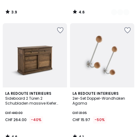
3.9
4.6
/
/
5
5
4.6
4.1
LA REDOUTE INTERIEURS
LA REDOUTE INTERIEURS
/ 5
/ 5
Sideboard 2 Türen 2
2er-Set Doppel-Wandhaken
Schubladen massive Kiefer
Agama
und MDF, Lunja
CHF 440.00
CHF 31.95
CHF 264.00
-40%
CHF 15.97
-50%
4.6
4.1