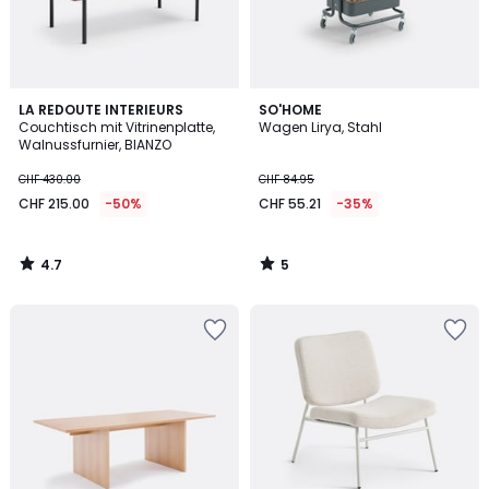
4.7
5
LA REDOUTE INTERIEURS
SO'HOME
/ 5
/
Couchtisch mit Vitrinenplatte,
Wagen Lirya, Stahl
5
Walnussfurnier, BIANZO
CHF 430.00
CHF 84.95
CHF 215.00
-50%
CHF 55.21
-35%
4.7
5
/
/
5
5