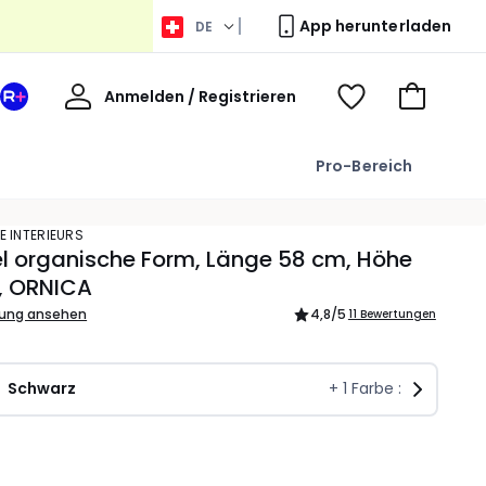
App herunterladen
DE
Willkommen
Anmelden / Registrieren
Ihr
Voir
Zum
La
ma
Warenkor
Redoute
wishlist
Pro-Bereich
+
Bereich
E INTERIEURS
l organische Form, Länge 58 cm, Höhe
, ORNICA
bung ansehen
4,8
/5
11 Bewertungen
Schwarz
+
1
Farbe :
l