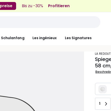
preise
Bis zu -30%
Profitieren
n Schulanfang
Les ingénieux
Les Signatures
LA REDOUT
Spiege
58 cm
Beschrei
Anzah
1