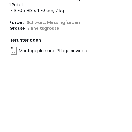
1 Paket
• B70 x H13 x T70 cm, 7 kg
Farbe :
Schwarz, Messingfarben
Grösse
Einheitsgrösse
Herunterladen
Montageplan und Pflegehinweise