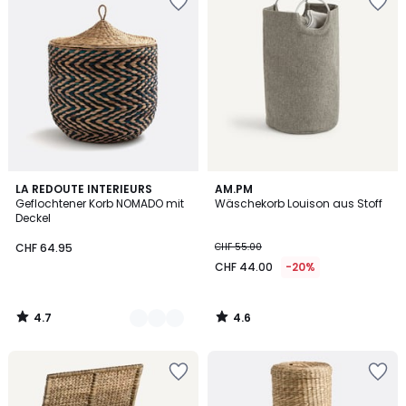
4.7
4.6
2
LA REDOUTE INTERIEURS
AM.PM
/ 5
/ 5
Geflochtener Korb NOMADO mit
Wäschekorb Louison aus Stoff
Farben
Deckel
CHF 64.95
CHF 55.00
CHF 44.00
-20%
4.7
4.6
/
/
5
5