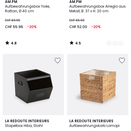
4.8
4.5
AM.PM
4
AM.PM
/ 5
/ 5
Aufbewahrungsbox Ysée,
Aufbewahrungsbox Arreglo aus
Farben
Rattan, Ø 40 cm
Metall, B. 37 x H. 20 cm
CHF 69.95
CHF 65.00
CHF 55.96
-20%
CHF 52.00
-20%
4.8
4.5
/
/
5
5
4.4
4.4
5
LA REDOUTE INTERIEURS
LA REDOUTE INTERIEURS
/ 5
/ 5
Stapelbox Hiba, Stahl
Aufbewahrungskorb Lomopi
Farben