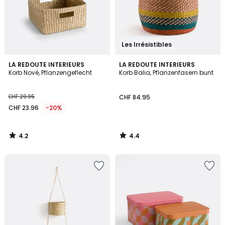
Les Irrésistibles
4.2
4.4
LA REDOUTE INTERIEURS
LA REDOUTE INTERIEURS
/ 5
/ 5
Korb Nové, Pflanzengeflecht
Korb Balia, Pflanzenfasern bunt
CHF 29.95
CHF 84.95
CHF 23.96
-20%
4.2
4.4
/
/
5
5