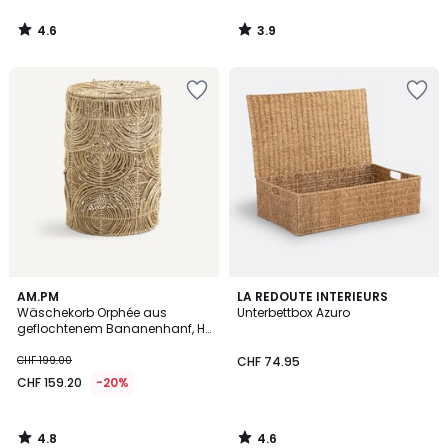
4.6
3.9
/
/
5
5
4.8
4.6
AM.PM
LA REDOUTE INTERIEURS
/ 5
/ 5
Wäschekorb Orphée aus
Unterbettbox Azuro
geflochtenem Bananenhanf, H.
60 cm
CHF 199.00
CHF 74.95
CHF 159.20
-20%
4.8
4.6
/
/