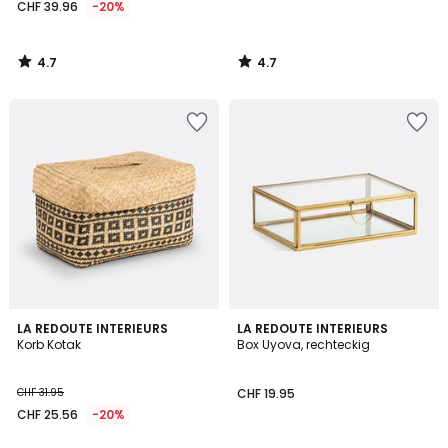
CHF 39.96
-20%
4.7
4.7
/
/
5
5
4.5
4.7
LA REDOUTE INTERIEURS
LA REDOUTE INTERIEURS
/ 5
/ 5
Korb Kotak
Box Uyova, rechteckig
CHF 31.95
CHF 19.95
CHF 25.56
-20%