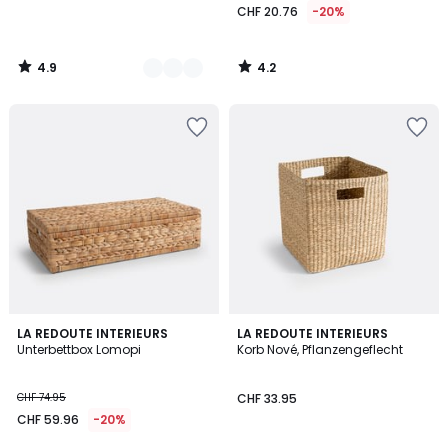
CHF 20.76
-20%
4.9
4.2
/
/
5
5
4.9
3.7
LA REDOUTE INTERIEURS
LA REDOUTE INTERIEURS
/ 5
/ 5
Unterbettbox Lomopi
Korb Nové, Pflanzengeflecht
CHF 74.95
CHF 33.95
CHF 59.96
-20%