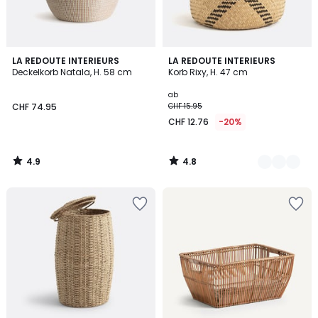
4.9
4.8
LA REDOUTE INTERIEURS
2
LA REDOUTE INTERIEURS
/ 5
/ 5
Deckelkorb Natala, H. 58 cm
Korb Rixy, H. 47 cm
Farben
ab
CHF 74.95
CHF 15.95
CHF 12.76
-20%
4.9
4.8
/
/
5
5