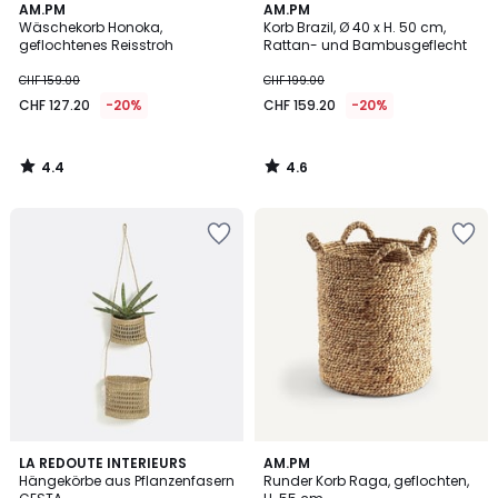
4.4
4.6
AM.PM
AM.PM
/ 5
/ 5
Wäschekorb Honoka,
Korb Brazil, Ø 40 x H. 50 cm,
geflochtenes Reisstroh
Rattan- und Bambusgeflecht
CHF 159.00
CHF 199.00
CHF 127.20
-20%
CHF 159.20
-20%
4.4
4.6
/
/
5
5
4.1
4.6
LA REDOUTE INTERIEURS
AM.PM
/ 5
/ 5
Hängekörbe aus Pflanzenfasern
Runder Korb Raga, geflochten,