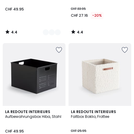
CHF 49.95
CHF 33.95
CHF 27.16
-20%
4.4
4.4
/
/
5
5
4.9
4.2
2
LA REDOUTE INTERIEURS
LA REDOUTE INTERIEURS
/ 5
/ 5
Aufbewahrungsbox Hiba, Stahl
Faltbox Boklio, Frottee
Farben
CHF 49.95
CHF 25.95