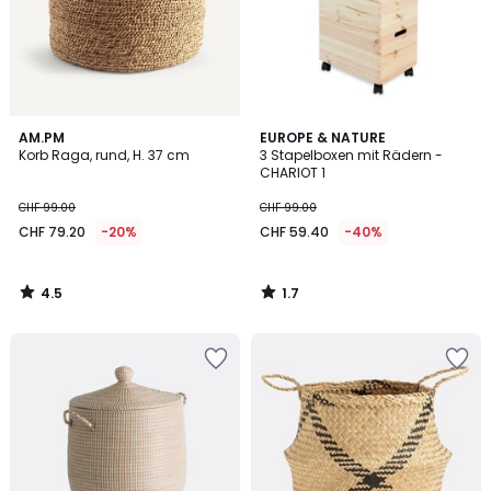
4.5
1.7
AM.PM
EUROPE & NATURE
/ 5
/
Korb Raga, rund, H. 37 cm
3 Stapelboxen mit Rädern -
5
CHARIOT 1
CHF 99.00
CHF 99.00
CHF 79.20
-20%
CHF 59.40
-40%
4.5
1.7
/
/
5
5