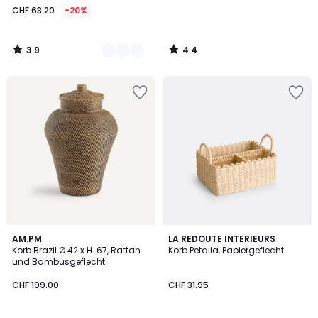
CHF 63.20
-20%
3.9
4.4
/
/
5
5
4.6
3.9
AM.PM
LA REDOUTE INTERIEURS
/ 5
/ 5
Korb Brazil Ø 42 x H. 67, Rattan
Korb Petalia, Papiergeflecht
und Bambusgeflecht
CHF 199.00
CHF 31.95