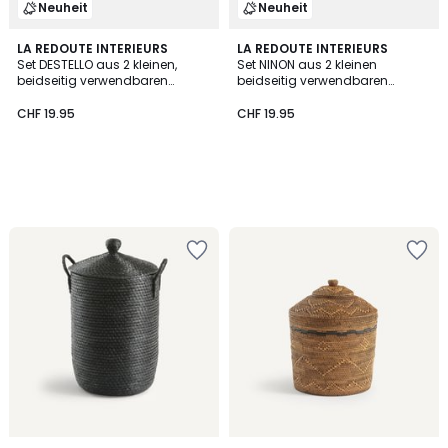
Neuheit
Neuheit
LA REDOUTE INTERIEURS
LA REDOUTE INTERIEURS
Set DESTELLO aus 2 kleinen,
Set NINON aus 2 kleinen
beidseitig verwendbaren
beidseitig verwendbaren
Aufbewahrungskörben aus
Körben, aus Baumwolle
Baumwolle
CHF 19.95
CHF 19.95