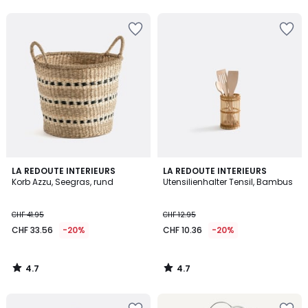
5
5
4.7
4.7
LA REDOUTE INTERIEURS
LA REDOUTE INTERIEURS
/ 5
/ 5
Korb Azzu, Seegras, rund
Utensilienhalter Tensil, Bambus
CHF 41.95
CHF 12.95
CHF 33.56
-20%
CHF 10.36
-20%
4.7
4.7
/
/
5
5