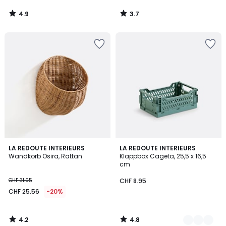
4.9
3.7
/
/
5
5
4.2
4.8
LA REDOUTE INTERIEURS
3
LA REDOUTE INTERIEURS
/ 5
/ 5
Wandkorb Osira, Rattan
Klappbox Cageta, 25,5 x 16,5
Farben
cm
CHF 31.95
CHF 8.95
CHF 25.56
-20%
4.2
4.8
/
/