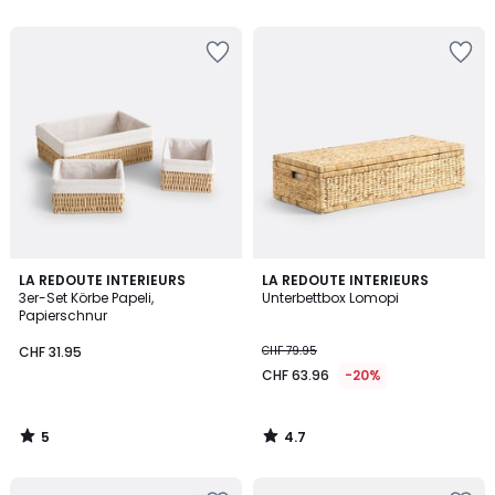
5
5
5
4.7
LA REDOUTE INTERIEURS
LA REDOUTE INTERIEURS
/
/ 5
3er-Set Körbe Papeli,
Unterbettbox Lomopi
5
Papierschnur
CHF 31.95
CHF 79.95
CHF 63.96
-20%
5
4.7
/
/
5
5