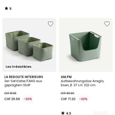
5
/
5
Les Irrésistibles
4.3
LA REDOUTE INTERIEURS
5
AM.PM
/ 5
3er-Set Körbe ITANG aus
Aufbewahrungsbox Arreglo,
Farben
geprägtem Stoff
Eisen, B. 37 x H. 31,5 cm
CHF 31.95
CHF 89.00
CHF 25.56
-20%
CHF 71.20
-20%
4.3