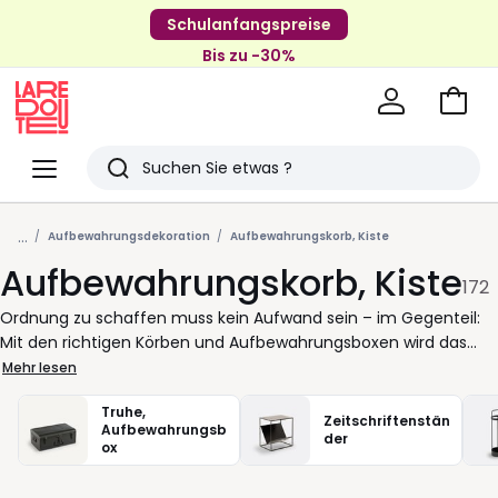
Schulanfangspreise
Bis zu -30%
Zum
Ware
La
Redoute
Menü
Suchen
Zuletzt
...
angesehenen
Aufbewahrungsdekoration
Aufbewahrungskorb, Kiste
Aufbewahrungskorb, Kiste
Artikel
172
Ordnung zu schaffen muss kein Aufwand sein – im Gegenteil:
Mit den richtigen Körben und Aufbewahrungsboxen wird das
Verstauen von Alltäglichem zum Teil Ihres Wohnstils. Ob im
Mehr lesen
Wohnzimmer, Schlafzimmer oder Bad – ein passender
Truhe,
Aufbewahrungskorb sorgt dafür, dass alles seinen Platz findet
Zeitschriftenstän
Aufbewahrungsb
und doch immer griffbereit bleibt. Wählen Sie zwischen
der
ox
verschiedenen Formen und Materialien, abgestimmt auf Ihre
Bedürfnisse und den Raum, den Sie gestalten möchten. Boxen