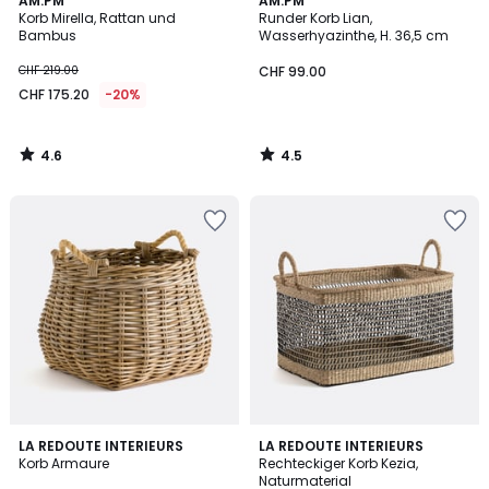
AM.PM
AM.PM
/ 5
/ 5
Korb Mirella, Rattan und
Runder Korb Lian,
Bambus
Wasserhyazinthe, H. 36,5 cm
CHF 219.00
CHF 99.00
CHF 175.20
-20%
4.6
4.5
/
/
5
5
4.9
4.5
LA REDOUTE INTERIEURS
LA REDOUTE INTERIEURS
/ 5
/ 5
Korb Armaure
Rechteckiger Korb Kezia,
Naturmaterial