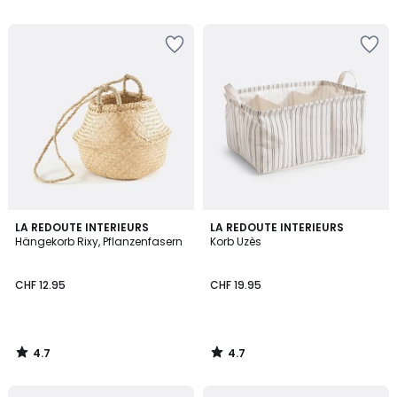
5
5
4.7
4.7
LA REDOUTE INTERIEURS
LA REDOUTE INTERIEURS
/ 5
/ 5
Hängekorb Rixy, Pflanzenfasern
Korb Uzès
CHF 12.95
CHF 19.95
4.7
4.7
/
/
5
5