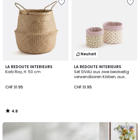
Neuheit
4.8
LA REDOUTE INTERIEURS
LA REDOUTE INTERIEURS
/ 5
Korb Rixy, H. 50 cm
Set SIVALI aus zwei beidseitig
verwendbaren Körben, aus
gesteppter Baumwolle
CHF 31.95
CHF 31.95
4.8
/
5
Entdecken
Sie
die