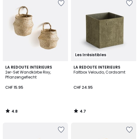
Les Irrésistibles
4.8
4.7
LA REDOUTE INTERIEURS
LA REDOUTE INTERIEURS
/ 5
/ 5
2er-Set Wandkörbe Rixy,
Faltbox Veloudo, Cordsamt
Pflanzengeflecht
CHF 15.95
CHF 24.95
4.8
4.7
/
/
5
5