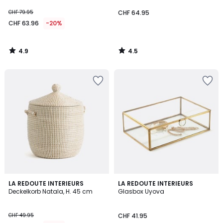
CHF 79.95
CHF 64.95
CHF 63.96
-20%
4.9
4.5
/
/
5
5
4.7
4.7
LA REDOUTE INTERIEURS
LA REDOUTE INTERIEURS
/ 5
/ 5
Deckelkorb Natala, H. 45 cm
Glasbox Uyova
CHF 49.95
CHF 41.95