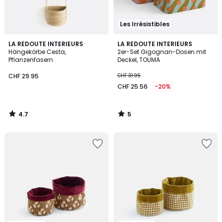
Les Irrésistibles
4.7
5
LA REDOUTE INTERIEURS
LA REDOUTE INTERIEURS
/ 5
/
Hängekörbe Cesta,
2er-Set Gigognan-Dosen mit
5
Pflanzenfasern
Deckel, TOUMA
CHF 29.95
CHF 31.95
CHF 25.56
-20%
4.7
5
/
/
5
5