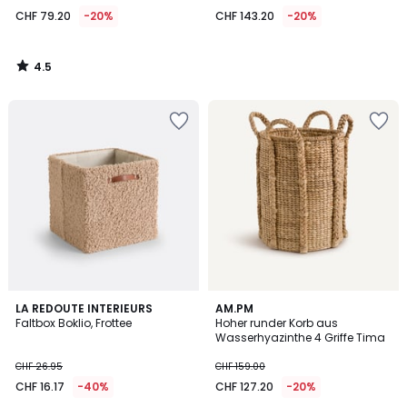
79.20
CHF 79.20
-20%
CHF 143.20
-20%
statt
CHF
99.00
4.5
20%
/
5
angewandter
Rabatt.
5
LA REDOUTE INTERIEURS
AM.PM
/
Faltbox Boklio, Frottee
Hoher runder Korb aus
5
Wasserhyazinthe 4 Griffe Tima
CHF 26.95
CHF 159.00
CHF 16.17
-40%
CHF 127.20
-20%