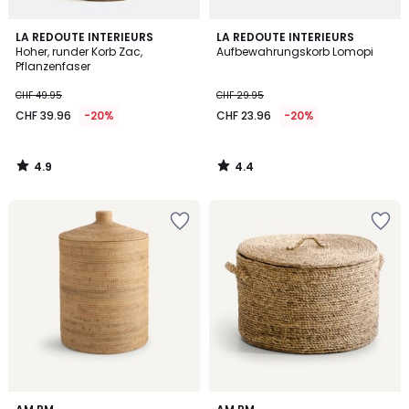
4.9
4.4
LA REDOUTE INTERIEURS
LA REDOUTE INTERIEURS
/ 5
/ 5
Hoher, runder Korb Zac,
Aufbewahrungskorb Lomopi
Pflanzenfaser
CHF 49.95
CHF 29.95
CHF 39.96
-20%
CHF 23.96
-20%
4.9
4.4
/
/
5
5
4.6
4.5