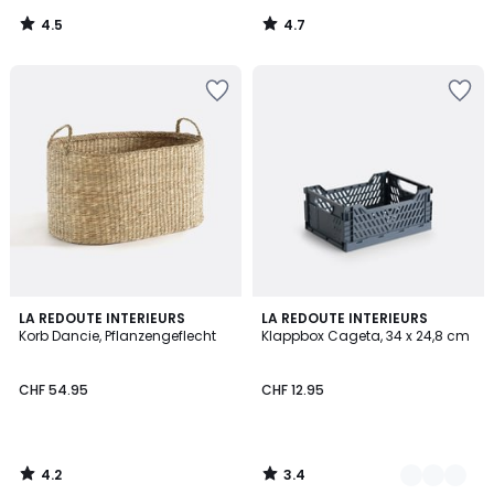
4.5
4.7
/
/
5
5
4.2
3.4
LA REDOUTE INTERIEURS
5
LA REDOUTE INTERIEURS
/ 5
/ 5
Korb Dancie, Pflanzengeflecht
Klappbox Cageta, 34 x 24,8 cm
Farben
CHF 54.95
CHF 12.95
4.2
3.4
/
/