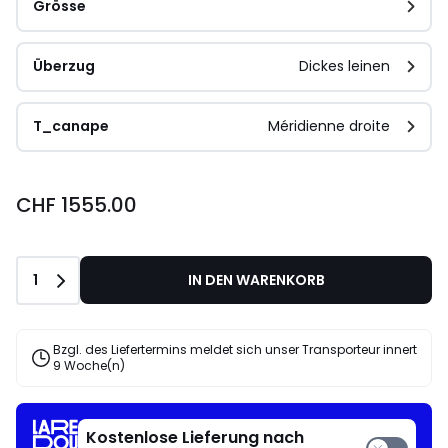
Grösse
Überzug
Dickes leinen
T_canape
Méridienne droite
CHF 1555.00
Anzahl
1
IN DEN WARENKORB
Bzgl. des Liefertermins meldet sich unser Transporteur innert
9 Woche(n)
Kostenlose Lieferung nach