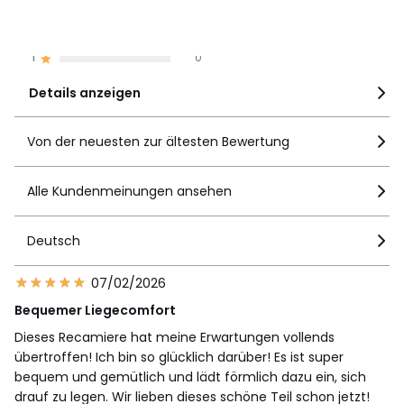
3
0
Baumarten gefördert wird.
2
0
1
0
Masse und Gewicht der Sendung
1 Paket
Details anzeigen
• B200 x H72 x T100 cm, 59 kg
Farbe :
Weiss, Natur
Von der neuesten zur ältesten Bewertung
Grösse
Meridianne links, Meridianne rechts
Herunterladen
Alle Kundenmeinungen ansehen
Montageplan und Pflegehinweise
Deutsch
07/02/2026
Bequemer Liegecomfort
Dieses Recamiere hat meine Erwartungen vollends
übertroffen! Ich bin so glücklich darüber! Es ist super
bequem und gemütlich und lädt förmlich dazu ein, sich
drauf zu legen. Wir lieben dieses schöne Teil schon jetzt!