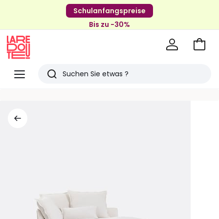
Schulanfangspreise
Bis zu -30%
Zum
Ware
La
Redoute
Menü
Suchen
Zuletzt
angesehenen
Artikel