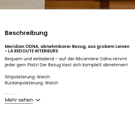
Beschreibung
Meridian ODNA, abnehmbarer Bezug, aus grobem Leinen
- LA REDOUTE INTERIEURS
Bequem und einladend – auf der Récamiere Odna nimmt
jeder gern Platz! Der Bezug lässt sich komplett abnehmen!
Sitzpolsterung: Weich
Rückenpolsterung: Weich
Masse
Mehr sehen
• Länge: 190 cm
• Höhe: 90 cm
• Tiefe: 105 cm
• Sitzfläche: B. 151 x H. 53 x T. 61 cm
Beschreibung