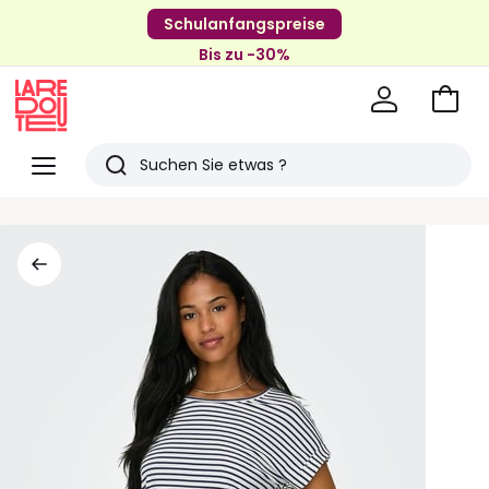
Schulanfangspreise
Bis zu -30%
Zum
Ware
La
Redoute
Menü
Suchen
Zuletzt
angesehenen
Artikel