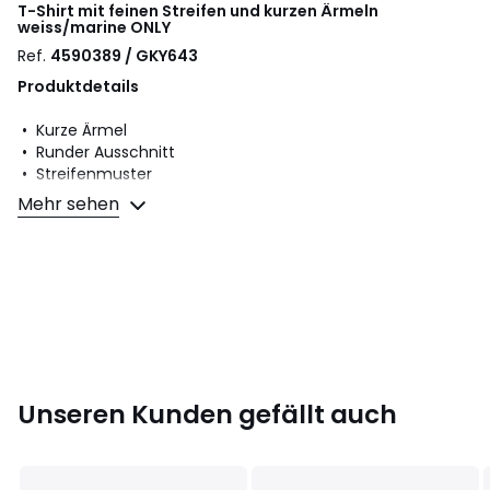
T-Shirt mit feinen Streifen und kurzen Ärmeln
weiss/marine
ONLY
Ref.
4590389 / GKY643
Produktdetails
• Kurze Ärmel
• Runder Ausschnitt
• Streifenmuster
Mehr sehen
Material und Pflege
• 75% Viskose, 20% Polyester, 5% Elasthan
• Bitte beachten Sie die Pflegehinweise auf dem Etikett
Farbe :
Weiss/marine
Grösse
XS, S, M, L, XL
Unseren Kunden gefällt auch