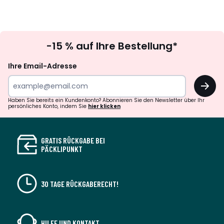
Newsletter
-15 % auf Ihre Bestellung*
abonnieren
Ihre Email-Adresse
OK
Haben Sie bereits ein Kundenkonto? Abonnieren Sie den Newsletter über Ihr
persönliches Konto, indem Sie
hier klicken
GRATIS RÜCKGABE BEI
PÄCKLIPUNKT
30 TAGE RÜCKGABERECHT!
HILFE UND KONTAKT