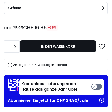
Grösse
CHF
CHF 16.86
16.86
CHF 25.95
-35%
statt
CHF
25.95
Anzahl
1
IN DEN WARENKORB
35%
angewandter
Rabatt.
An Lager. In 2-4 Werktagen lieferbar
Kostenlose Lieferung nach
Hause das ganze Jahr über
Abonnieren Sie jetzt für CHF 24.90/Jahr