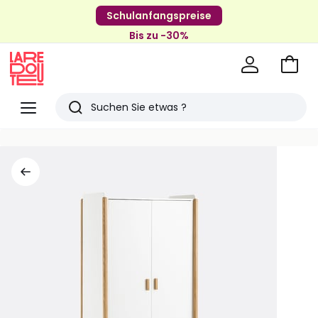
Schulanfangspreise
Bis zu -30%
Zum
Ware
La
Redoute
Menü
Suchen
Zuletzt
angesehenen
Artikel