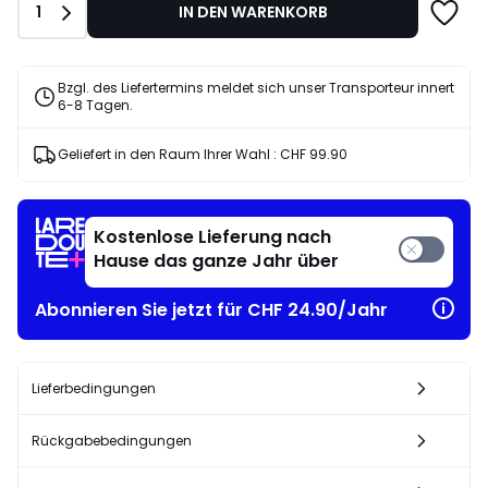
Anzahl
1
IN DEN WARENKORB
20%
angewandter
Rabatt.
Bzgl. des Liefertermins meldet sich unser Transporteur innert
6-8 Tagen.
Geliefert in den Raum Ihrer Wahl :
CHF 99.90
Kostenlose Lieferung nach
Hause das ganze Jahr über
Abonnieren Sie jetzt für CHF 24.90/Jahr
Lieferbedingungen
Rückgabebedingungen