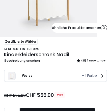
Ähnliche Produkte ansehen
Zertifizierte Wälder
LA REDOUTE INTERIEURS
Kinderkleiderschrank Nadil
Beschreibung ansehen
4
/5
7 Bewertungen
Weiss
+
1
Farbe :
CHF
CHF 556.00
556.00
CHF 695.00
-20%
statt
CHF
695.00