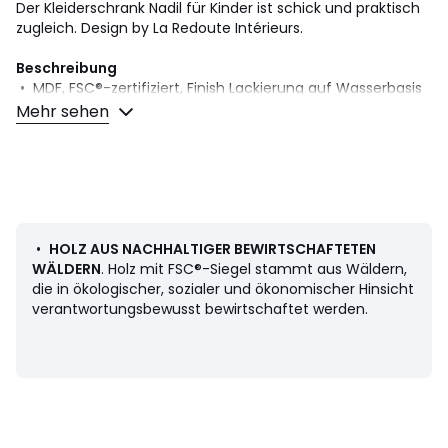
Der Kleiderschrank Nadil für Kinder ist schick und praktisch
zugleich. Design by La Redoute Intérieurs.
Beschreibung
• MDF, FSC®-zertifiziert, Finish Lackierung auf Wasserbasis
• Beine und Griffe Eiche massiv, FSC®-zertifiziert, Finish
Mehr sehen
NC-Lackierung
• Rechte Seite: 4 feste Böden
• Linke Seite: 1 Boden + 1 Kleiderstange
Hinweis
:
• Dieses Produkt entspricht den geltenden
Sicherheitsanforderungen.
•
HOLZ AUS NACHHALTIGER BEWIRTSCHAFTETEN
WÄLDERN
. Holz mit FSC®-Siegel stammt aus Wäldern,
Masse
die in ökologischer, sozialer und ökonomischer Hinsicht
Gesamtmasse
verantwortungsbewusst bewirtschaftet werden.
• Breite: 95,8 cm
• Höhe: 166,6 cm
• Tiefe: 54,7 cm
• Gewicht: 73,2 kg
Innenmasse