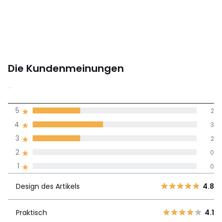
Die Kundenmeinungen
4
5
2
(7)
Durchnschnitt in
4
3
allen Sprachen
3
2
2
0
Meinungen 100% zertifiziert,
1
0
Unsere Engagement
Design des
5
2
4.8
Artikels
Design des Artikels
4.8
4
3
3
2
Praktisch
4.1
Praktisch
4.1
2
0