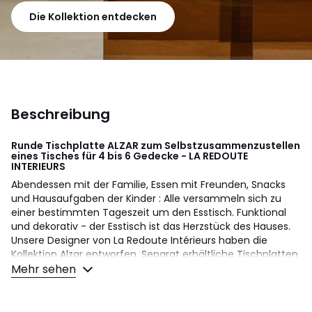
Die Kollektion entdecken
Beschreibung
Runde Tischplatte ALZAR zum Selbstzusammenzustellen
eines Tisches für 4 bis 6 Gedecke - LA REDOUTE
INTERIEURS
Abendessen mit der Familie, Essen mit Freunden, Snacks
und Hausaufgaben der Kinder : Alle versammeln sich zu
einer bestimmten Tageszeit um den Esstisch. Funktional
und dekorativ - der Esstisch ist das Herzstück des Hauses.
Unsere Designer von La Redoute Intérieurs haben die
Kollektion Alzar entworfen. Separat erhältliche Tischplatten
Mehr sehen
und Tischbeine, die Sie nach Ihrem Geschmack
kombinieren können, um Ihren Esstisch nach Mass
zusammenzustellen.