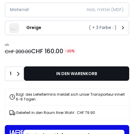
Material
Holz, mittel (MDF)
Greige
( +
3
Farbe : )
ab
CHF 160.00
CHF 200.00
-20%
Anzahl
1
IN DEN WARENKORB
Bzgl. des Liefertermins meldet sich unser Transporteur innert
6-8 Tagen.
Geliefert in den Raum Ihrer Wahl :
CHF 79.90