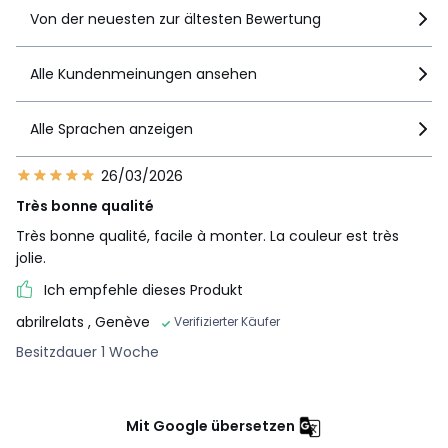
• B129 x H9 x T129 cm, 31,5 kg
Von der neuesten zur ältesten Bewertung
Farbe :
Greige, Eichefarben, Nussbaumfarben, Hellblau
Grösse
6 Personen, 8 Personen
Alle Kundenmeinungen ansehen
Alle Sprachen anzeigen
26/03/2026
Très bonne qualité
Très bonne qualité, facile à monter. La couleur est très
jolie.
Ich empfehle dieses Produkt
abrilrelats
, Genève
Verifizierter Käufer
Besitzdauer 1 Woche
Mit Google übersetzen