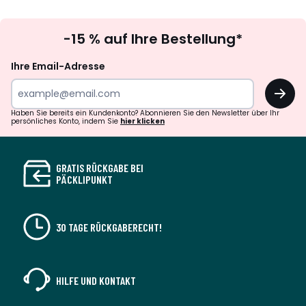
Newsletter
-15 % auf Ihre Bestellung*
abonnieren
Ihre Email-Adresse
OK
Haben Sie bereits ein Kundenkonto? Abonnieren Sie den Newsletter über Ihr
persönliches Konto, indem Sie
hier klicken
GRATIS RÜCKGABE BEI
PÄCKLIPUNKT
30 TAGE RÜCKGABERECHT!
HILFE UND KONTAKT