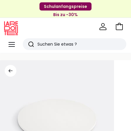
Schulanfangspreise
Bis zu -30%
Zum
Ware
La
Redoute
Menü
Suchen
Zuletzt
angesehenen
Artikel