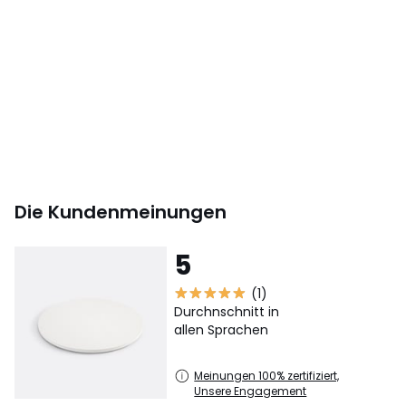
Anwendungshinweis
• Zum Schutz der Tischplatte empfehlen wir die
Verwendung von Untersetzern und Tisch-Sets.
Masse
• Ø 120 cm
• Dicke der Tischplatte: 3,7 cm
• Gewicht: 27,3 kg
Die Kundenmeinungen
•
HOLZ AUS NACHHALTIGER BEWIRTSCHAFTETEN
WÄLDERN
. Holz mit FSC®-Siegel stammt aus Wäldern, die in
5
ökologischer, sozialer und ökonomischer Hinsicht
verantwortungsbewusst bewirtschaftet werden.
(1)
Durchnschnitt in
Herkunftsland : USA, Eichenfurnier (Quercus Alba)
allen Sprachen
China, MDF (MDF)
Masse und Gewicht der Sendung
Meinungen 100% zertifiziert,
1 Paket
Unsere Engagement