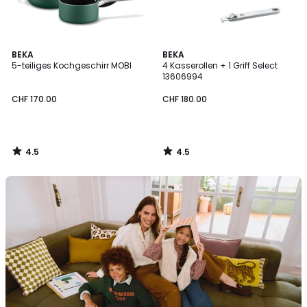
4.5
4.5
BEKA
BEKA
/ 5
/ 5
5-teiliges Kochgeschirr MOBI
4 Kasserollen + 1 Griff Select
13606994
CHF 170.00
CHF 180.00
4.5
4.5
/
/
5
5
Unser
Set
für
den
Schulanfang