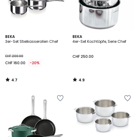
4.7
4.9
BEKA
BEKA
/ 5
/ 5
3er-Set Stielkasserollen Chef
4er-Set Kochtöpfe, Serie Chef
CHF 200.00
CHF 250.00
CHF 160.00
-20%
4.7
4.9
/
/
5
5