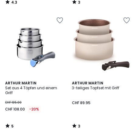
4.3
3
/
/
5
5
5
3
ARTHUR MARTIN
ARTHUR MARTIN
/
/
Set aus 4 Töpfen und einem
3-teiliges Topfset mit Griff
5
5
Griff
CHF 135.00
CHF 89.95
CHF 108.00
-20%
5
3
/
/
5
5