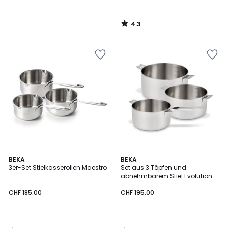
4.3
/
5
4.3
3
BEKA
BEKA
/ 5
/
3er-Set Stielkasserollen Maestro
Set aus 3 Töpfen und
5
abnehmbarem Stiel Evolution
CHF 185.00
CHF 195.00