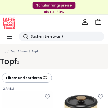
Schulanfangspreise
Bis zu -30%
Zum
Ware
La
Redoute
Menü
Suchen
Zuletzt
...
angesehenen
Topf, Pfanne
Topf
Topf
Artikel
2
Filtern und sortieren
2 Artikel