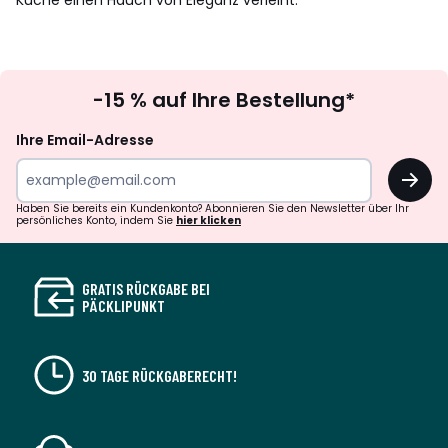
Küche einen Hauch von Eleganz verleiht.
Newsletter
-15 % auf Ihre Bestellung*
abonnieren
Ihre Email-Adresse
OK
Haben Sie bereits ein Kundenkonto? Abonnieren Sie den Newsletter über Ihr
persönliches Konto, indem Sie
hier klicken
GRATIS RÜCKGABE BEI
PÄCKLIPUNKT
30 TAGE RÜCKGABERECHT!