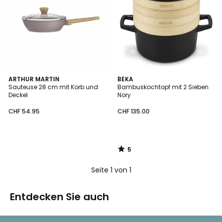
5
ARTHUR MARTIN
BEKA
/
Sauteuse 28 cm mit Korb und
Bambuskochtopf mit 2 Sieben
5
Deckel
Nory
CHF
CHF 54.95
CHF 135.00
54.95.
5
/
5
Seite 1 von 1
Entdecken Sie auch