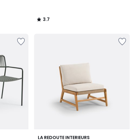
3.7
/
5
3.8
LA REDOUTE INTERIEURS