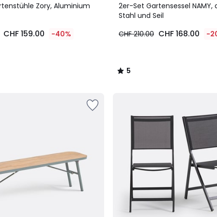
/
rtenstühle Zory, Aluminium
2er-Set Gartensessel NAMY, a
5
Stahl und Seil
CHF 159.00
CHF 168.00
-40%
CHF 210.00
-2
5
/
5