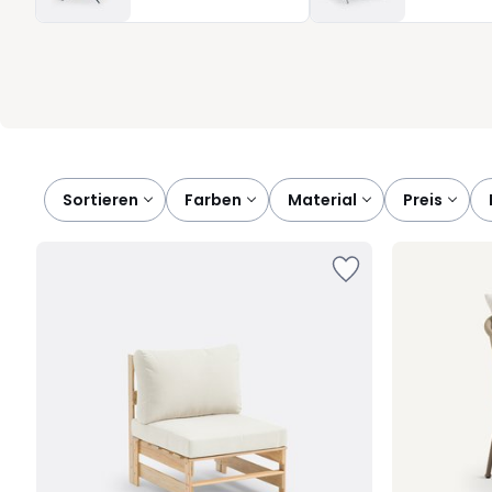
finden Sie immer eine Lösung, die zu Ihrem Rhythmus passt. Und d
wohlfühlen – egal, ob auf Ihrem Balkon oder mitten im Garten.
Sortieren
farben
material
preis