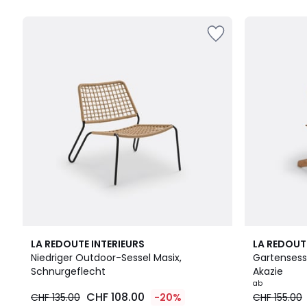
5
5
4.9
4
4
LA REDOUTE INTERIEURS
LA REDOUT
/ 5
Farben
/
Niedriger Outdoor-Sessel Masix,
Gartensesse
5
Schnurgeflecht
Akazie
ab
CHF 108.00
CHF 135.00
-20%
CHF 155.00