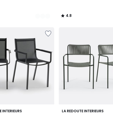
4.8
/
5
5
E INTERIEURS
LA REDOUTE INTERIEURS