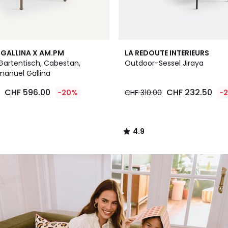
4.9
GALLINA X AM.PM
LA REDOUTE INTERIEURS
/ 5
Gartentisch, Cabestan,
Outdoor-Sessel Jiraya
anuel Gallina
CHF 596.00
CHF 232.50
-20%
CHF 310.00
-
4.9
/
5