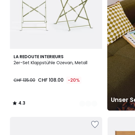
2
4.3
LA REDOUTE INTERIEURS
Farben
/ 5
2er-Set Klappstühle Ozevan, Metall
CHF 108.00
CHF 135.00
-20%
Unser S
4.3
/
5