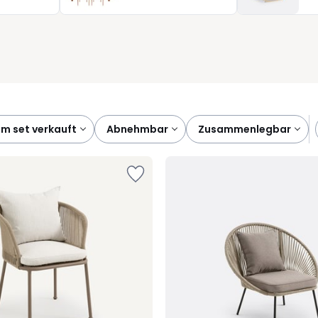
as Schönste: Alles ist so gestaltet, dass Sie sich sofort
im set verkauft
abnehmbar
zusammenlegbar