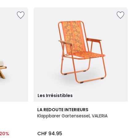
Les Irrésistibles
3.7
LA REDOUTE INTERIEURS
/ 5
Klappbarer Gartensessel, VALERIA
CHF 94.95
20%