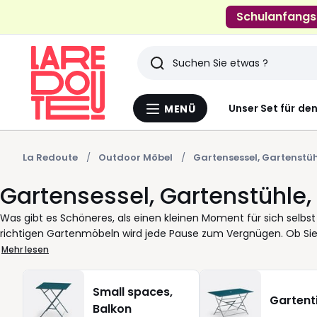
Schulanfangs
Suchen
Zuletzt
Unser Set für de
MENÜ
Menü
angesehenen
La
Redoute
Artikel
La Redoute
Outdoor Möbel
Gartensessel, Gartenstü
Gartensessel, Gartenstühle,
Was gibt es Schöneres, als einen kleinen Moment für sich sel
richtigen Gartenmöbeln wird jede Pause zum Vergnügen. Ob Sie
einrichten möchten – wir von La Redoute helfen Ihnen, das Perf
Mehr lesen
Gartenstühlen, Gartensesseln und Gartenbänken ist genau das Ric
und optisch ansprechend, passen die Möbel zu jedem Stil und je
Small spaces,
bequemer Sessel für längere Pausen oder eine solide Bank für g
Gartent
Balkon
aussieht. Entdecken Sie Varianten aus Materialien wie Aluminium 