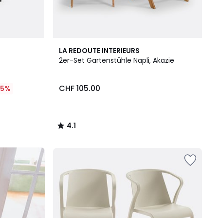
4.1
LA REDOUTE INTERIEURS
/ 5
2er-Set Gartenstühle Napli, Akazie
CHF 105.00
25%
4.1
/
5