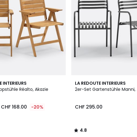
4.8
E INTERIEURS
LA REDOUTE INTERIEURS
/ 5
ppstühle Réalto, Akazie
2er-Set Gartenstühle Manni,
CHF 168.00
CHF 295.00
-20%
4.8
/