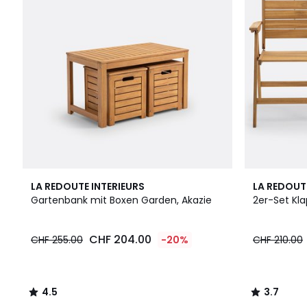
4.5
3.7
LA REDOUTE INTERIEURS
LA REDOUT
/ 5
/ 5
Gartenbank mit Boxen Garden, Akazie
2er-Set Kla
CHF 204.00
CHF 255.00
-20%
CHF 210.00
4.5
3.7
/
/