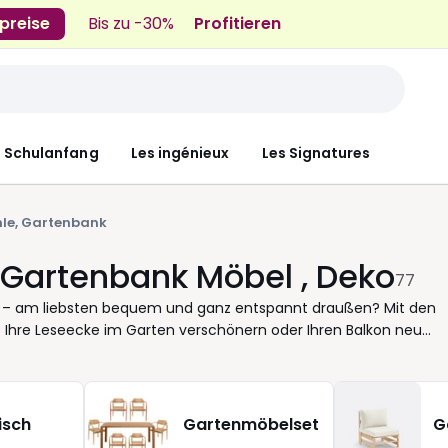
preise
Bis zu -30%
Profitieren
n Schulanfang
Les ingénieux
Les Signatures
hle, Gartenbank
 Gartenbank Möbel , Deko
77
bst – am liebsten bequem und ganz entspannt draußen? Mit den
 Ihre Leseecke im Garten verschönern oder Ihren Balkon neu
ekte für Ihre tägliche Wohlfühloase zu finden. Unsere Auswahl a
htige, wenn Sie Flexibilität und Komfort schätzen. Leicht, stabi
dem Platz. Ein eleganter Gartenstuhl für den Morgenkaffee, ein
emütliche Abendstunden – Sie bestimmen, wie Ihr Lieblingsplatz
isch
Gartenmöbelset
G
oder Polyrattan, die sowohl praktisch als auch langlebig sind. S