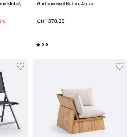
/ 5
us Metall,
Gartensessel Natou, Akazie
CHF 370.00
0%
3.8
/
5