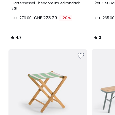
/ 5
/
Gartensessel Théodore im Adirondack-
2er-Set Ga
5
Stil
CHF 223.20
CHF 279.00
-20%
CHF 265.00
4.7
2
/
/
5
5