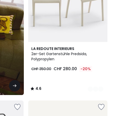
2
4.6
LA REDOUTE INTERIEURS
Farben
/ 5
2er-Set Gartenstühle Predsida,
Polypropylen
CHF 280.00
CHF 350.00
-20%
4.6
/
5