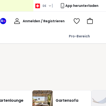
App herunterladen
DE
Willkommen
Anmelden / Registrieren
Ihr
Voir
Zum
La
ma
Warenkor
Redoute
wishlist
Pro-Bereich
+
Bereich
n
l
artenlounge
Gartensofa
o