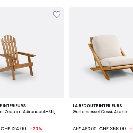
5
4.8
E INTERIEURS
LA REDOUTE INTERIEURS
/ 5
l Zeda im Adirondack-Stil,
Gartensessel Cossi, Akazie
CHF 124.00
CHF 368.00
-20%
CHF 460.00
-