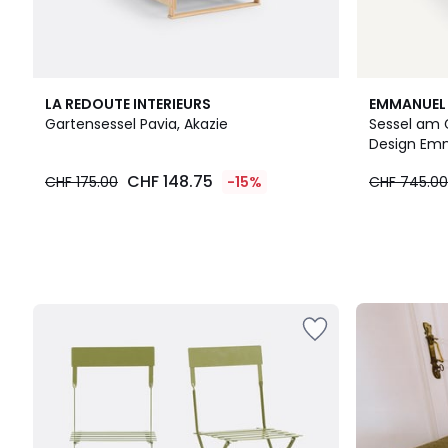
LA REDOUTE INTERIEURS
EMMANUEL 
Gartensessel Pavia, Akazie
Sessel am 
Design Emm
CHF
CHF 148.75
CHF 175.00
-15%
CHF 745.00
148.75
statt
CHF
175.00
15%
angewandter
Rabatt.
Unser
Set
für
den
Schulanfang