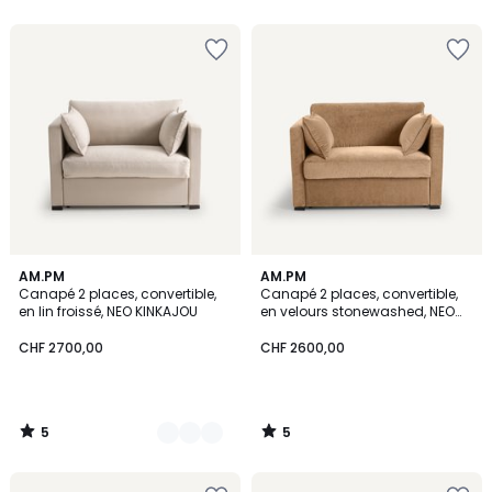
5
5
5
2
AM.PM
AM.PM
/
/
Canapé 2 places, convertible,
Canapé 2 places, convertible,
Couleurs
5
5
en lin froissé, NEO KINKAJOU
en velours stonewashed, NEO
KINKAJOU
CHF 2700,00
CHF 2600,00
5
5
/
/
5
5