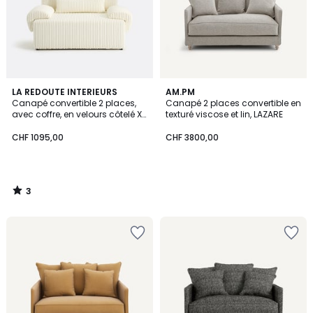
3
LA REDOUTE INTERIEURS
AM.PM
/
Canapé convertible 2 places,
Canapé 2 places convertible en
5
avec coffre, en velours côtelé XL,
texturé viscose et lin, LAZARE
MAONA
CHF 1095,00
CHF 3800,00
3
/
5