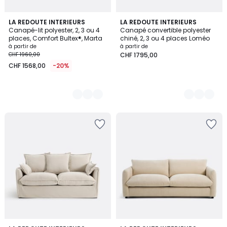
3
LA REDOUTE INTERIEURS
4
LA REDOUTE INTERIEURS
Canapé-lit polyester, 2, 3 ou 4
Canapé convertible polyester
Couleurs
Couleurs
places, Comfort Bultex®, Marta
chiné, 2, 3 ou 4 places Loméo
à partir de
à partir de
CHF 1960,00
CHF 1795,00
CHF 1568,00
-20%