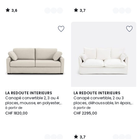
3,6
3,7
/
/
5
5
3,7
3
LA REDOUTE INTERIEURS
2
LA REDOUTE INTERIEURS
/ 5
Canapé convertible 2, 3 ou 4
Canapé convertible, 2 ou 3
Couleurs
Couleurs
places, mousse, en polyester,
places, déhoussable, lin épais,
TIMOR
ODNA
à partir de
à partir de
CHF 1820,00
CHF 2295,00
3,7