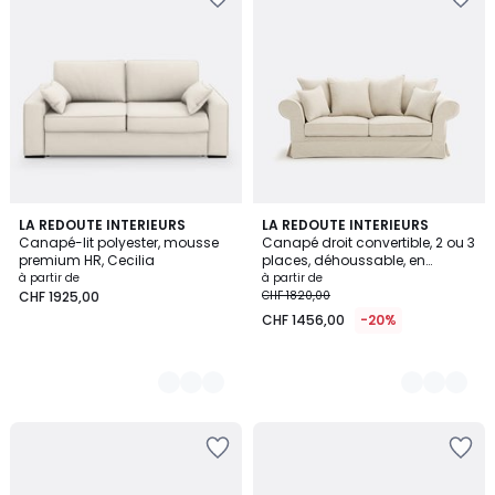
3
LA REDOUTE INTERIEURS
5
LA REDOUTE INTERIEURS
Canapé-lit polyester, mousse
Canapé droit convertible, 2 ou 3
Couleurs
Couleurs
premium HR, Cecilia
places, déhoussable, en
polyester chiné, ADELIA
à partir de
à partir de
CHF 1925,00
CHF 1820,00
CHF 1456,00
-20%