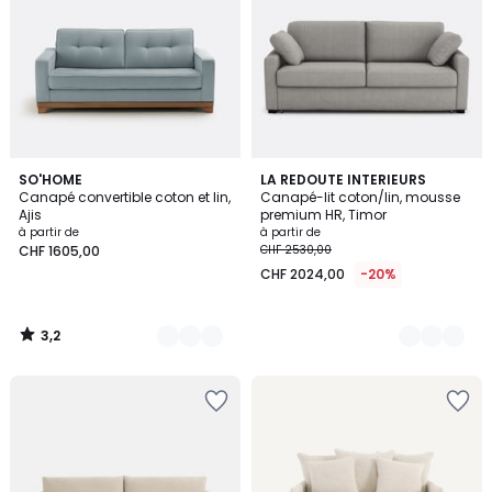
3,2
3
SO'HOME
3
LA REDOUTE INTERIEURS
/ 5
Canapé convertible coton et lin,
Canapé-lit coton/lin, mousse
Couleurs
Couleurs
Ajis
premium HR, Timor
à partir de
à partir de
CHF 1605,00
CHF 2530,00
CHF 2024,00
-20%
3,2
/
5