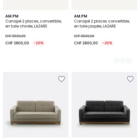
AM.PM
3
AM.PM
Canapé 2 places, convertible,
Canapé 2 places convertible,
Couleurs
en toile chinée, LAZARE
en toile jaspée, LAZARE
CHF 3500,00
CHF 3500,00
CHF 2800,00
-20%
CHF 2800,00
-20%