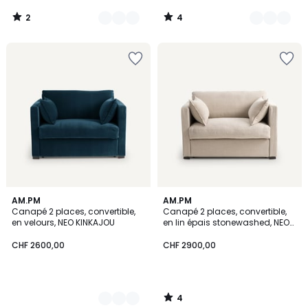
2
4
/
/
5
5
4
4
AM.PM
AM.PM
/
Canapé 2 places, convertible,
Canapé 2 places, convertible,
Couleurs
5
en velours, NEO KINKAJOU
en lin épais stonewashed, NEO
KINKAJOU
CHF 2600,00
CHF 2900,00
4
/