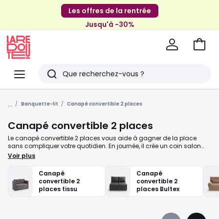
Les offres de la rentrée
Jusqu'à -30%
Aller
au
La
panie
Redoute
Menu
Rechercher
Derniers
...
articles
Banquette-lit
Canapé convertible 2 places
vus
Canapé convertible 2 places
Le canapé convertible 2 places vous aide à gagner de la place
sans compliquer votre quotidien. En journée, il crée un coin salon
confortable pour lire, discuter ou regarder un film. Le soir, il se
Voir plus
transforme en couchage d’appoint ou en lit régulier selon vos
besoins. Chez La Redoute, nous vous proposons des modèles
Canapé
Canapé
adaptés aux petits espaces, studios, chambres d’amis ou séjours
convertible 2
convertible 2
multifonctions. Vous pouvez choisir le type d’ouverture qui vous
places tissu
places Bultex
convient le mieux, un matelas pensé pour un usage occasionnel ou
plus fréquent, ainsi que des revêtements faciles à vivre au
quotidien. Pour bien le choisir, regardez d’abord l’encombrement
fermé et une fois déplié. Pensez aussi à la qualité de l’assise, à la