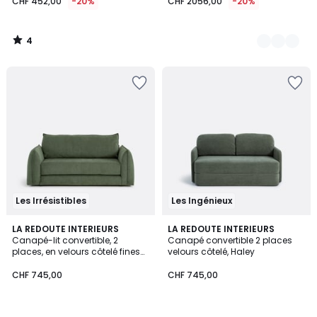
CHF 452,00
-20%
CHF 2056,00
-20%
au
lieu
de
4
CHF
/
5
565,00
20%
de
réduction
appliquée.
Les Irrésistibles
Les Ingénieux
5
6
LA REDOUTE INTERIEURS
2
LA REDOUTE INTERIEURS
/
Canapé-lit convertible, 2
Canapé convertible 2 places
Couleurs
Couleurs
5
places, en velours côtelé fines
velours côtelé, Haley
côtes, TIKI
CHF 745,00
CHF 745,00