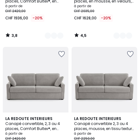
places, Comfort Bultex®, en
places, en mousse, en velours,
velours, TIMOR
TIMOR
à partir de
à partir de
CHF 2420,00
CHF 2035,00
CHF 1936,00
-20%
CHF 1628,00
-20%
3,8
4,5
/
/
5
5
4,5
3
LA REDOUTE INTERIEURS
3
LA REDOUTE INTERIEURS
/ 5
Canapé convertible, 2, 3 ou 4
Canapé convertible 2, 3 ou 4
Couleurs
Couleurs
places, Comfort Bultex®, en
places, mousse, en tissu texturé
texturé chiné, TIMOR
chiné, TIMOR
à partir de
à partir de
CHF 2420,00
CHF 2250,00