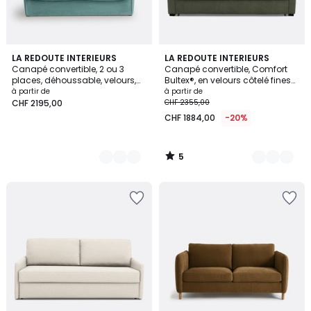
5
3
LA REDOUTE INTERIEURS
5
LA REDOUTE INTERIEURS
/
Canapé convertible, 2 ou 3
Canapé convertible, Comfort
Couleurs
Couleurs
5
places, déhoussable, velours,
Bultex®, en velours côtelé fines
ODNA
côtes, TIMOR
à partir de
à partir de
CHF 2195,00
CHF 2355,00
CHF 1884,00
-20%
5
/
5