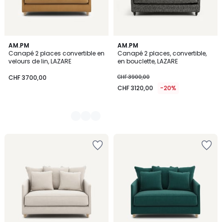
5
AM.PM
AM.PM
Canapé 2 places convertible en
Canapé 2 places, convertible,
Couleurs
velours de lin, LAZARE
en bouclette, LAZARE
CHF 3700,00
CHF 3900,00
CHF 3120,00
-20%