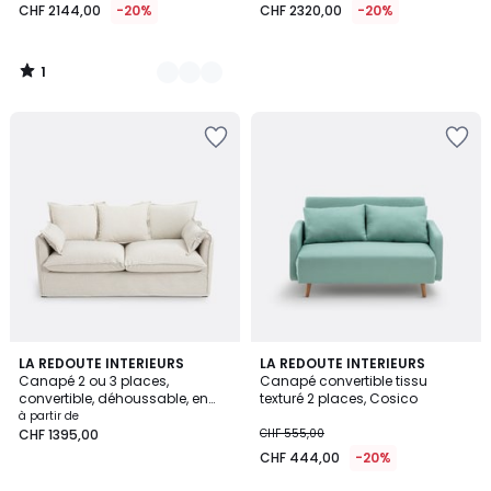
CHF 2144,00
-20%
CHF 2320,00
-20%
1
/
5
2
4
3
LA REDOUTE INTERIEURS
2
LA REDOUTE INTERIEURS
/
/
Canapé 2 ou 3 places,
Canapé convertible tissu
Couleurs
Couleurs
5
5
convertible, déhoussable, en
texturé 2 places, Cosico
polyester, ODNA
à partir de
CHF 1395,00
CHF 555,00
CHF 444,00
-20%