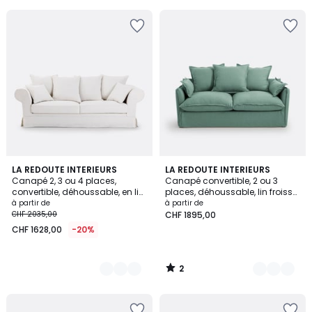
5
5
2
2
LA REDOUTE INTERIEURS
8
LA REDOUTE INTERIEURS
/
Canapé 2, 3 ou 4 places,
Canapé convertible, 2 ou 3
Couleurs
Couleurs
5
convertible, déhoussable, en lin
places, déhoussable, lin froissé,
épais, ADELIA
ODNA
à partir de
à partir de
CHF 2035,00
CHF 1895,00
CHF 1628,00
-20%
2
/
5