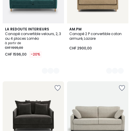
3
LA REDOUTE INTERIEURS
3
AM.PM
Canapé convertible velours, 2, 3
Canapé 2 P convertible coton
Couleurs
Couleurs
ou 4 places Loméo
armuré, Lazare
à partir de
CHF 1995,00
CHF 2900,00
CHF 1596,00
-20%