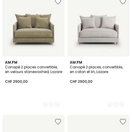
3
AM.PM
3
AM.PM
Canapé 2 places convertible,
Canapé 2 places, convertible,
Couleurs
Couleurs
en velours stonewashed, Lazare
en coton et lin, Lazare
CHF 2900,00
CHF 2900,00