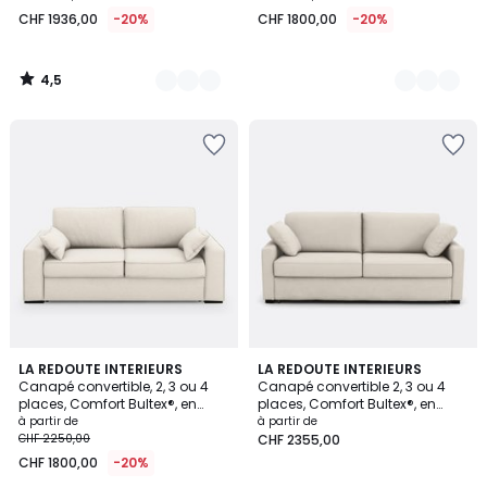
CHF 1936,00
-20%
CHF 1800,00
-20%
4,5
/
5
3,6
3,7
3
LA REDOUTE INTERIEURS
3
LA REDOUTE INTERIEURS
/ 5
/ 5
Canapé convertible, 2, 3 ou 4
Canapé convertible 2, 3 ou 4
Couleurs
Couleurs
places, Comfort Bultex®, en
places, Comfort Bultex®, en
polyester, CECILIA
polyester, TIMOR
à partir de
à partir de
CHF 2250,00
CHF 2355,00
CHF 1800,00
-20%