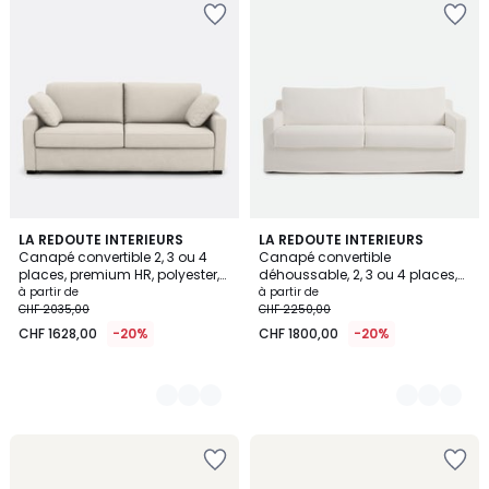
3
LA REDOUTE INTERIEURS
3
LA REDOUTE INTERIEURS
Canapé convertible 2, 3 ou 4
Canapé convertible
Couleurs
Couleurs
places, premium HR, polyester,
déhoussable, 2, 3 ou 4 places,
TIMOR
en coton et lin, LINETTO
à partir de
à partir de
CHF 2035,00
CHF 2250,00
CHF 1628,00
-20%
CHF 1800,00
-20%