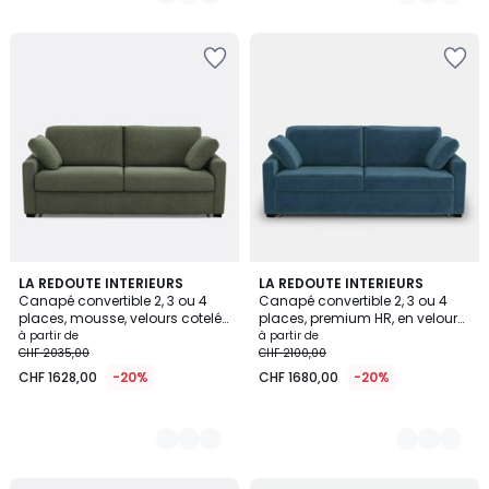
/
5
5
LA REDOUTE INTERIEURS
7
LA REDOUTE INTERIEURS
Canapé convertible 2, 3 ou 4
Canapé convertible 2, 3 ou 4
Couleurs
Couleurs
places, mousse, velours cotelé
places, premium HR, en velours,
fines côtes, TIMOR
TIMOR
à partir de
à partir de
CHF 2035,00
CHF 2100,00
CHF 1628,00
-20%
CHF 1680,00
-20%