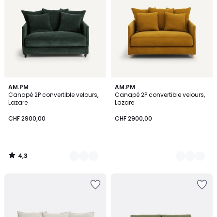
4,3
16
AM.PM
3
AM.PM
/ 5
Canapé 2P convertible velours,
Canapé 2P convertible velours,
Couleurs
Couleurs
Lazare
Lazare
CHF 2900,00
CHF 2900,00
4,3
/
5