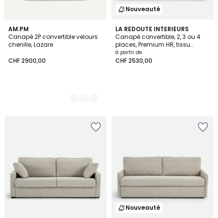
Nouveauté
8
AM.PM
LA REDOUTE INTERIEURS
Canapé 2P convertible velours
Canapé convertible, 2, 3 ou 4
Couleurs
chenille, Lazare
places, Premium HR, tissu
texturé moucheté, TIMOR
à partir de
CHF 2900,00
CHF 2530,00
Nouveauté