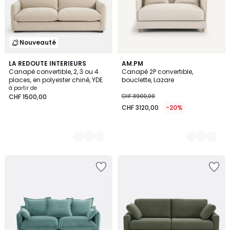
Nouveauté
5
LA REDOUTE INTERIEURS
2
AM.PM
Canapé convertible, 2, 3 ou 4
Canapé 2P convertible,
Couleurs
Couleurs
places, en polyester chiné, YDE
bouclette, Lazare
à partir de
CHF 1500,00
CHF 3900,00
CHF 3120,00
-20%