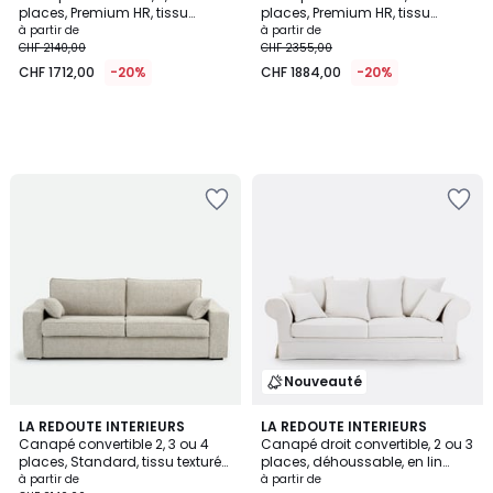
places, Premium HR, tissu
places, Premium HR, tissu
texturé moucheté, MARTA
texturé moucheté, CECILIA
à partir de
à partir de
CHF 2140,00
CHF 2355,00
CHF 1712,00
-20%
CHF 1884,00
-20%
Nouveauté
LA REDOUTE INTERIEURS
2
LA REDOUTE INTERIEURS
Canapé convertible 2, 3 ou 4
Canapé droit convertible, 2 ou 3
Couleurs
places, Standard, tissu texturé
places, déhoussable, en lin
moucheté, CECILIA
épais, ADELIA
à partir de
à partir de