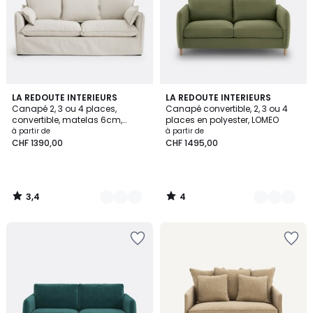
3,4
4
4
LA REDOUTE INTERIEURS
6
LA REDOUTE INTERIEURS
/ 5
/
Canapé 2, 3 ou 4 places,
Canapé convertible, 2, 3 ou 4
Couleurs
Couleurs
5
convertible, matelas 6cm,
places en polyester, LOMEO
dehoussable, polyester, ODNA
à partir de
à partir de
CHF 1390,00
CHF 1495,00
3,4
4
/
/
5
5