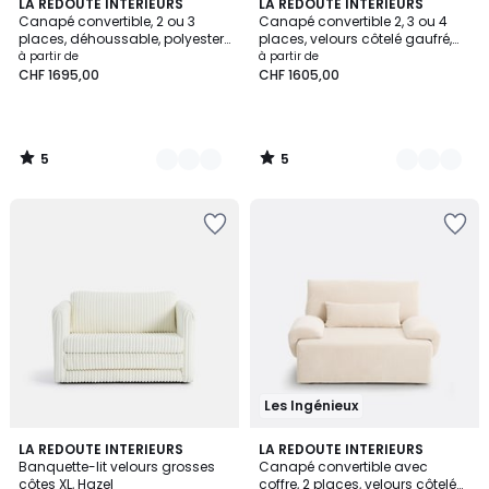
5
5
9
LA REDOUTE INTERIEURS
8
LA REDOUTE INTERIEURS
/
/
Canapé convertible, 2 ou 3
Canapé convertible 2, 3 ou 4
Couleurs
Couleurs
5
5
places, déhoussable, polyester
places, velours côtelé gaufré,
chiné, ODNA
YDE
à partir de
à partir de
CHF 1695,00
CHF 1605,00
5
5
/
/
5
5
Les Ingénieux
4
LA REDOUTE INTERIEURS
7
LA REDOUTE INTERIEURS
/
Banquette-lit velours grosses
Canapé convertible avec
Couleurs
5
côtes XL, Hazel
coffre, 2 places, velours côtelé