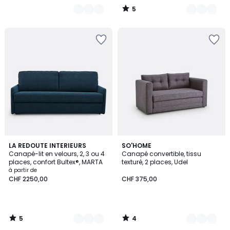
5
/
5
5
4
7
LA REDOUTE INTERIEURS
3
SO'HOME
/
/
Canapé-lit en velours, 2, 3 ou 4
Canapé convertible, tissu
Couleurs
Couleurs
5
5
places, confort Bultex®, MARTA
texturé, 2 places, Udel
à partir de
CHF 2250,00
CHF 375,00
5
4
/
/