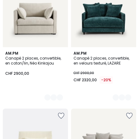
4
AM.PM
3
AM.PM
Canapé 2 places, convertible,
Canapé 2 places, convertible,
Couleurs
Couleurs
en coton/lin, Néo Kinkajou
en velours texturé, LAZARE
CHF 2900,00
CHF 2900,00
CHF 2320,00
-20%