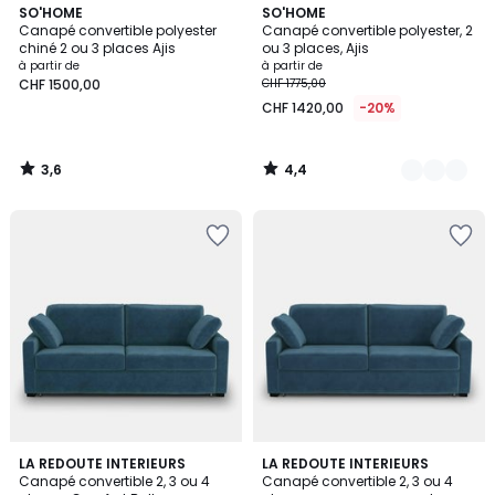
3,6
4,4
SO'HOME
3
SO'HOME
/ 5
/ 5
Canapé convertible polyester
Canapé convertible polyester, 2
Couleurs
chiné 2 ou 3 places Ajis
ou 3 places, Ajis
à partir de
à partir de
CHF 1500,00
CHF 1775,00
CHF 1420,00
-20%
3,6
4,4
/
/
5
5
3,8
4,5
7
LA REDOUTE INTERIEURS
7
LA REDOUTE INTERIEURS
/ 5
/ 5
Canapé convertible 2, 3 ou 4
Canapé convertible 2, 3 ou 4
Couleurs
Couleurs