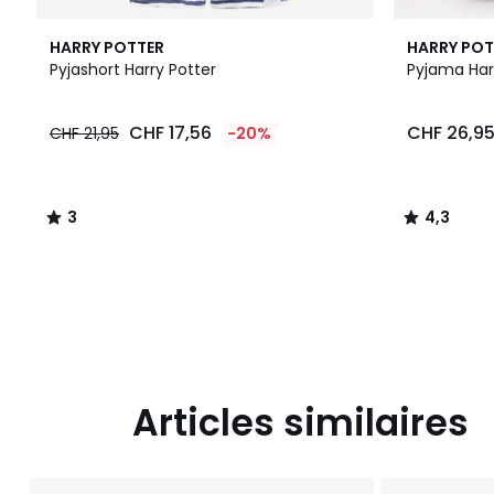
3
4,3
HARRY POTTER
HARRY POT
/
/ 5
Pyjashort Harry Potter
Pyjama Har
5
CHF
CHF 17,56
CHF 26,9
CHF 21,95
-20%
17,56
au
lieu
de
3
4,3
CHF
/
/
21,95
5
5
20%
de
réduction
appliquée.
Articles similaires