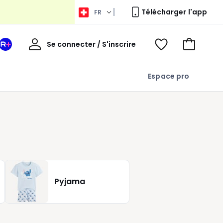
Télécharger l'app
FR
Bienvenue
Se connecter / S'inscrire
Votre
Voir
Aller
espace
ma
au
La
wishlist
panier
Espace pro
Redoute
+
Pyjama