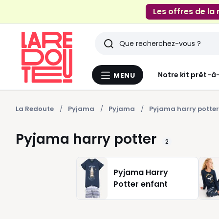
Les offres de la
Rechercher
Derniers
Notre kit prêt-à
MENU
Menu
articles
La
Redoute
vus
La Redoute
Pyjama
Pyjama
Pyjama harry potter
Pyjama harry potter
2
Pyjama Harry
Potter enfant