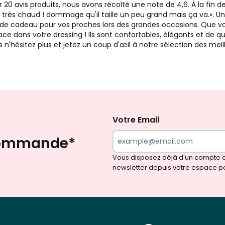
20 avis produits, nous avons récolté une note de 4,6. À la fin de
t très chaud ! dommage qu'il taille un peu grand mais ça va.». 
idée de cadeau pour vos proches lors des grandes occasions. Q
e dans votre dressing ! Ils sont confortables, élégants et de qual
 n'hésitez plus et jetez un coup d'œil à notre sélection des me
Inscription
à
la
Votre Email
newsletter
 commande*
Vous disposez déjà d'un compte cl
newsletter depuis votre espace p