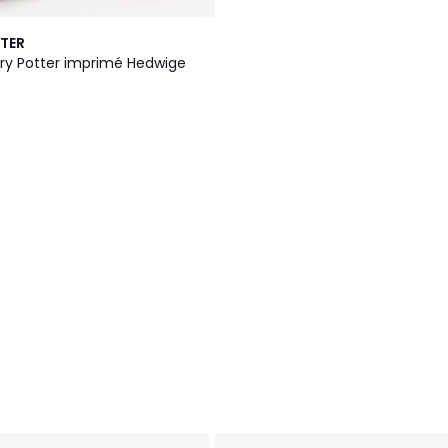
TER
ry Potter imprimé Hedwige
5