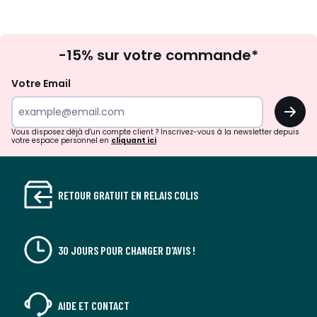
Inscription
-15% sur votre commande*
à
la
Votre Email
newsletter
OK
Vous disposez déjà d'un compte client ? Inscrivez-vous à la newsletter depuis
votre espace personnel en
cliquant ici
RETOUR GRATUIT EN RELAIS COLIS
30 JOURS POUR CHANGER D'AVIS !
AIDE ET CONTACT