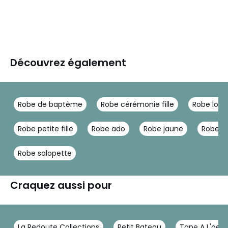
Découvrez également
Robe de baptême
Robe cérémonie fille
Robe longu
Robe petite fille
Robe ado
Robe jaune
Robe fil
Robe salopette
Craquez aussi pour
La Redoute Collections
Petit Bateau
Tape A L'oeil