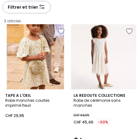
à
à
Filtrer et trier
gauche
droite
3 articles
5
TAPE A L'OEIL
LA REDOUTE COLLECTIONS
/
Robe manches courtes
Robe de cérémonie sans
5
imprimé fleuri
manches
CHF
CHF 29,95
CHF 64,95
29,95.
CHF 45,46
-30%