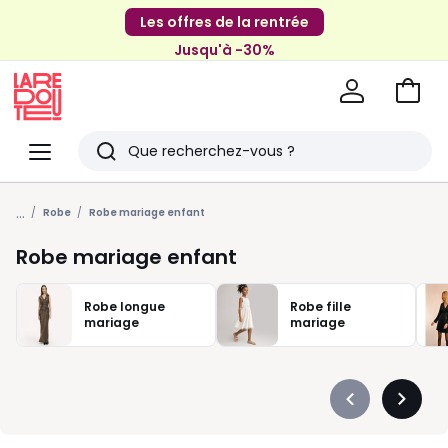
Les offres de la rentrée
Jusqu'à -30%
Aller
au
La
panie
Redoute
Menu
Rechercher
Derniers
...
articles
Robe
Robe mariage enfant
vus
Robe mariage enfant
Robe longue
Robe fille
mariage
mariage
Précédent
Suivan
-
-
défiler
défiler