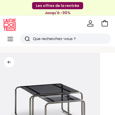
Les offres de la rentrée
Jusqu'à -30%
Aller
au
La
panie
Redoute
Menu
Rechercher
Derniers
articles
vus