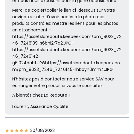
et nous nous excusons pour la gêne occasionnée.
Merci de copier/coller le lien ci-dessous sur votre
navigateur afin d’avoir accès à la photo des
produits contrôlés: mettre les liens pour les photos
en attachement.-
https://assetslaredoute.keepeek.com/pm_9023_72
46_7246139-s6bni2r7a2.JPG-
https://assetslaredoute.keepeek.com/pm_9023_72
46_7246142-
g6i024dabf.JPGhttps://assetslaredoute.keepeek.co
m/pm_9023_7246_7246145-rhboyn0mm4.JPG
N’hésitez pas à contacter notre service SAV pour
échanger votre produit si vous le souhaitez.
À bientôt chez La Redoute !
Laurent, Assurance Qualité
30/08/2023