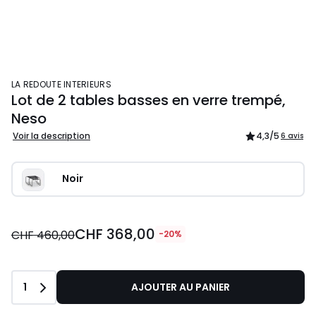
LA REDOUTE INTERIEURS
Lot de 2 tables basses en verre trempé,
Neso
Voir la description
4,3
/5
6 avis
Noir
CHF 368,00
CHF 460,00
-20%
Quantité
1
AJOUTER AU PANIER