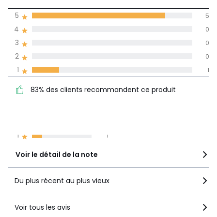
4,3
5
5
(6)
de moyenne
4
0
3
0
Avis 100% certifiés,
2
0
La Redoute s'engage
1
1
83% des clients
5
5
83% des clients recommandent ce produit
recommandent ce produit
4
0
3
0
2
0
1
1
Voir le détail de la note
Du plus récent au plus vieux
Voir tous les avis