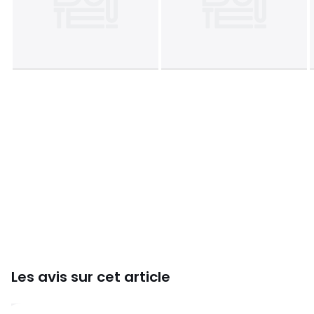
2 colis
• L78 x H13 x P69 cm, 16,1 kg • L76 x H48 x P75 cm, 7,75 kg
Couleurs
Noir
Tailles
taille unique
Téléchargements
Plan de montage et guide d'entretien
Les avis sur cet article