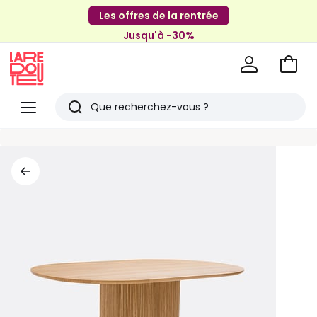
Les offres de la rentrée
Jusqu'à -30%
Aller
au
La
panie
Redoute
Menu
Rechercher
Derniers
articles
vus