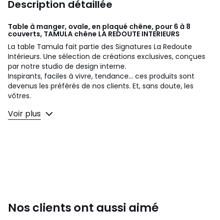
Description détaillée
Table à manger, ovale, en plaqué chêne, pour 6 à 8
couverts, TAMULA chêne
LA REDOUTE INTERIEURS
La table Tamula fait partie des Signatures La Redoute
Intérieurs. Une sélection de créations exclusives, conçues
par notre studio de design interne.
Inspirants, faciles à vivre, tendance... ces produits sont
devenus les préférés de nos clients. Et, sans doute, les
vôtres.
Voir plus
Un design interne signé Aurore Delest
:
"Bois clair, lignes douces, finitions travaillées : voici Tamula.
Son pied plaqué de lattes de chêne lui donne un véritable
caractère, tandis que son plateau arrondi adoucit
l’ensemble et invite à la convivialité."
Description
• Grand plateau format oblong en MDF replaqué chêne,
finition vernis polyuréthane
• Bord plateau en biseau arrondi en chêne massif
Nos clients ont aussi aimé
• Épaisseur plateau : 3 cm