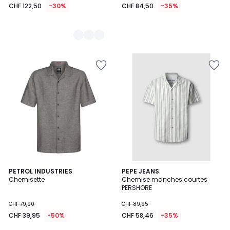
CHF 122,50
-30%
CHF 84,50
-35%
2
PETROL INDUSTRIES
PEPE JEANS
/
Chemisette
Chemise manches courtes
5
PERSHORE
CHF 79,90
CHF 89,95
CHF 39,95
-50%
CHF 58,46
-35%