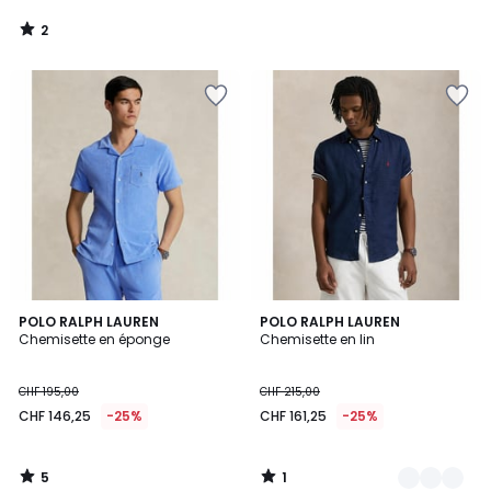
2
/
5
5
1
POLO RALPH LAUREN
2
POLO RALPH LAUREN
/
/
Chemisette en éponge
Chemisette en lin
Couleurs
5
5
CHF 195,00
CHF 215,00
CHF 146,25
-25%
CHF 161,25
-25%
5
1
/
/