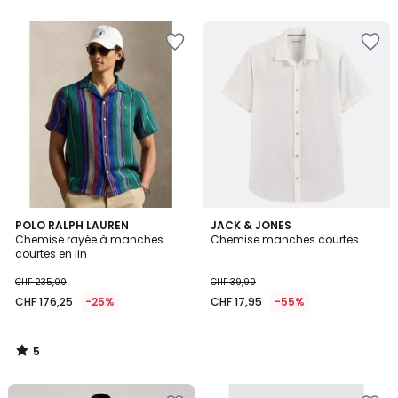
5
5
5
POLO RALPH LAUREN
JACK & JONES
/
Chemise rayée à manches
Chemise manches courtes
5
courtes en lin
CHF 235,00
CHF 39,90
CHF 176,25
-25%
CHF 17,95
-55%
5
/
5