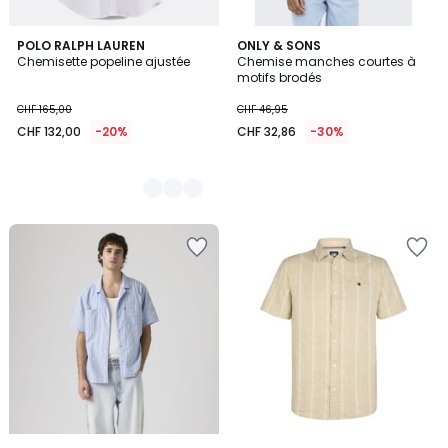
3
POLO RALPH LAUREN
ONLY & SONS
Chemisette popeline ajustée
Chemise manches courtes à
Couleurs
motifs brodés
CHF 165,00
CHF 46,95
CHF 132,00
-20%
CHF 32,86
-30%