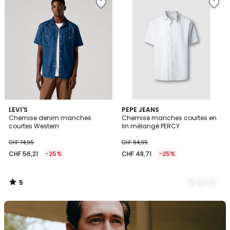
5
LEVI'S
2
PEPE JEANS
/
Chemise denim manches
Chemise manches courtes en
Couleurs
5
courtes Western
lin mélangé PERCY
CHF 74,95
CHF 64,95
CHF 56,21
-25%
CHF 48,71
-25%
5
/
5
Découvrez
la
marque