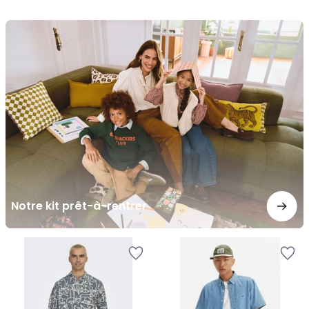
/
/
5
5
Notre
kit
prêt-
à-
rentrer
Notre kit prêt-à-rentrer