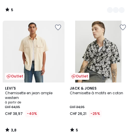
5
/
5
Outlet
Outlet
3,8
5
LEVI'S
JACK & JONES
/ 5
/
Chemisette en jean ample
Chemisette à motifs en coton
5
western
à partir de
CHF 64,95
CHF 34,95
CHF 38,97
-40%
CHF 26,21
-25%
3,8
5