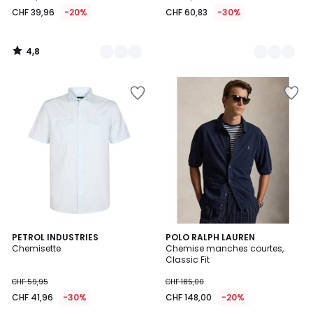
39,96
CHF 39,96
-20%
CHF 60,83
-30%
au
lieu
de
4,8
CHF
/
5
49,95
20%
de
réduction
appliquée.
5
PETROL INDUSTRIES
3
POLO RALPH LAUREN
/
Chemisette
Chemise manches courtes,
Couleurs
5
Classic Fit
CHF 59,95
CHF 185,00
CHF 41,96
-30%
CHF 148,00
-20%