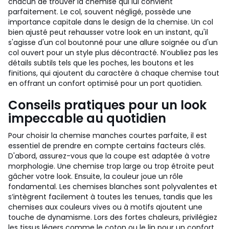
chacun de trouver la chemise qui lui convient
parfaitement. Le col, souvent négligé, possède une
importance capitale dans le design de la chemise. Un col
bien ajusté peut rehausser votre look en un instant, qu'il
s'agisse d'un col boutonné pour une allure soignée ou d'un
col ouvert pour un style plus décontracté. N’oubliez pas les
détails subtils tels que les poches, les boutons et les
finitions, qui ajoutent du caractère à chaque chemise tout
en offrant un confort optimisé pour un port quotidien.
Conseils pratiques pour un look
impeccable au quotidien
Pour choisir la chemise manches courtes parfaite, il est
essentiel de prendre en compte certains facteurs clés.
D'abord, assurez-vous que la coupe est adaptée à votre
morphologie. Une chemise trop large ou trop étroite peut
gâcher votre look. Ensuite, la couleur joue un rôle
fondamental. Les chemises blanches sont polyvalentes et
s’intègrent facilement à toutes les tenues, tandis que les
chemises aux couleurs vives ou à motifs ajoutent une
touche de dynamisme. Lors des fortes chaleurs, privilégiez
les tissus légers comme le coton ou le lin pour un confort