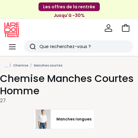
Les offres de la rentrée
Jusqu'à -30%
Aller
au
La
panie
Redoute
Menu
Rechercher
Derniers
...
articles
Chemise
Manches courtes
Chemise Manches Courtes
vus
Homme
27
Manches longues