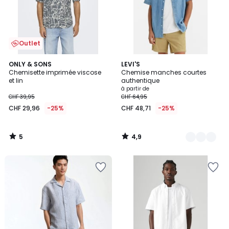
Outlet
5
4,9
ONLY & SONS
2
LEVI'S
/
/ 5
Chemisette imprimée viscose
Chemise manches courtes
Couleurs
5
et lin
authentique
à partir de
CHF 39,95
CHF 64,95
CHF 29,96
-25%
CHF 48,71
-25%
5
4,9
/
/
5
5