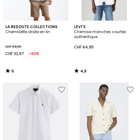
5
4,9
LA REDOUTE COLLECTIONS
LEVI'S
/
/ 5
Chemisette droite en lin
Chemise manches courtes
5
authentique
CHF 54,95
CHF 64,95
CHF 32,97
-40%
5
4,9
/
/
5
5