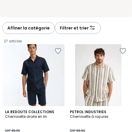
Affiner la catégorie
Filtrer et trier
27 articles
4,8
2
LA REDOUTE COLLECTIONS
2
PETROL INDUSTRIES
/ 5
Chemisette droite en lin
Chemisette à rayures
Couleurs
Couleurs
CHF
CHF 49,95
CHF 86,90