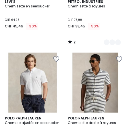
2
LEVI'S
2
PETROL INDUSTRIES
/
Chemisette en seersucker
Chemisette à rayures
Couleurs
5
CHF 64,95
CHF 76,90
CHF 45,46
-30%
CHF 38,45
-50%
2
/
5
POLO RALPH LAUREN
POLO RALPH LAUREN
Chemise ajustée en seersucker
Chemisette droite à rayures