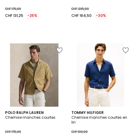
CHF 175,00
CHF 235,00
CHF 131,25
-25%
CHF 164,50
-30%
2
POLO RALPH LAUREN
TOMMY HILFIGER
Chemise manches courtes
Chemise manches courtes en
Couleurs
lin
CHF 175,00
CHF 130,00