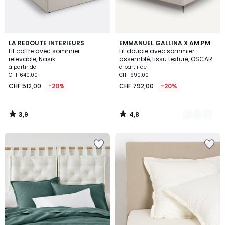
3,9
4,8
LA REDOUTE INTERIEURS
2
EMMANUEL GALLINA X AM.PM
/ 5
/ 5
Lit coffre avec sommier
Lit double avec sommier
Couleurs
relevable, Nasik
assemblé, tissu texturé, OSCAR
à partir de
à partir de
CHF 640,00
CHF 990,00
CHF 512,00
-20%
CHF 792,00
-20%
3,9
4,8
/
/
5
5