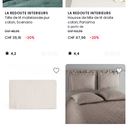
4,2
4,4
7
LA REDOUTE INTERIEURS
4
LA REDOUTE INTERIEURS
/ 5
/ 5
Tête de lit matelassée pur
Housse de tête de lit droite
Couleurs
Couleurs
coton, Scenario
coton, Panama
à partir de
CHF 48,95
CHF 59,95
CHF 39,16
-20%
CHF 47,96
-20%
4,2
4,4
/
/
5
5