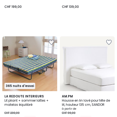
CHF 199,00
CHF 139,00
365 nuits d'essai
4,2
4,6
LA REDOUTE INTERIEURS
3
AM.PM
/ 5
/ 5
Lit pliant + sommier lattes +
Housse en lin lavé pour tête de
Couleurs
matelas équilibré
lit, hauteur 135 cm, SANDOR
à partir de
CHF 230,00
CHF 99,00