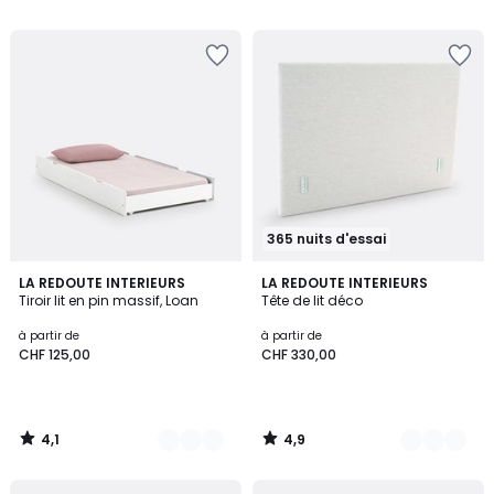
5
5
365 nuits d'essai
4,1
4,9
2
LA REDOUTE INTERIEURS
2
LA REDOUTE INTERIEURS
/ 5
/ 5
Tiroir lit en pin massif, Loan
Tête de lit déco
Couleurs
Couleurs
à partir de
à partir de
CHF 125,00
CHF 330,00
4,1
4,9
/
/
5
5