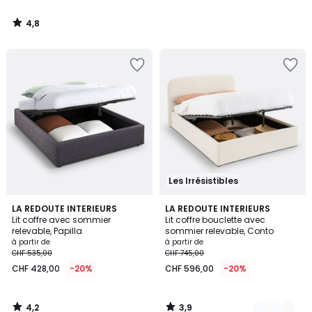
4,8
/
5
Les Irrésistibles
4,2
3,9
LA REDOUTE INTERIEURS
2
LA REDOUTE INTERIEURS
/ 5
/ 5
Lit coffre avec sommier
Lit coffre bouclette avec
Couleurs
relevable, Papilla
sommier relevable, Conto
à partir de
à partir de
CHF 535,00
CHF 745,00
CHF 428,00
-20%
CHF 596,00
-20%
4,2
3,9