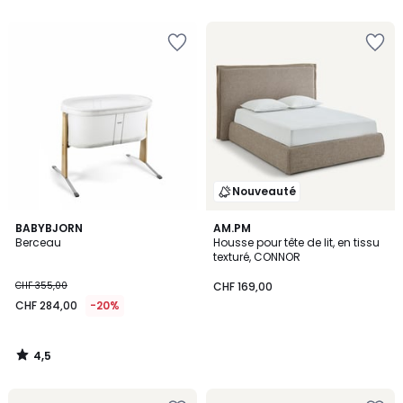
Nouveauté
4,5
BABYBJORN
AM.PM
/ 5
Berceau
Housse pour tête de lit, en tissu
texturé, CONNOR
CHF 355,00
CHF 169,00
CHF 284,00
-20%
4,5
/
5