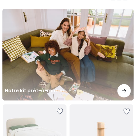
/
/
5
5
Notre
kit
prêt-
à-
rentrer
Notre kit prêt-à-rentrer