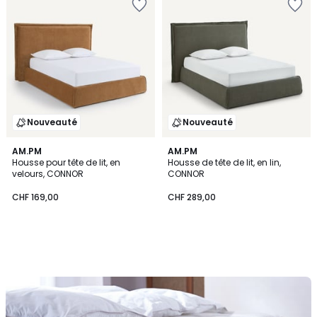
Nouveauté
Nouveauté
AM.PM
AM.PM
Housse pour tête de lit, en
Housse de tête de lit, en lin,
velours, CONNOR
CONNOR
CHF 169,00
CHF 289,00
Découvrez
nos
matelas