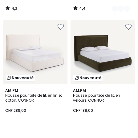
4,2
4,4
/
/
5
5
Nouveauté
Nouveauté
AM.PM
AM.PM
Housse pour tête de lit, en lin et
Housse pour tête de lit, en
coton, CONNOR
velours, CONNOR
CHF 289,00
CHF 189,00