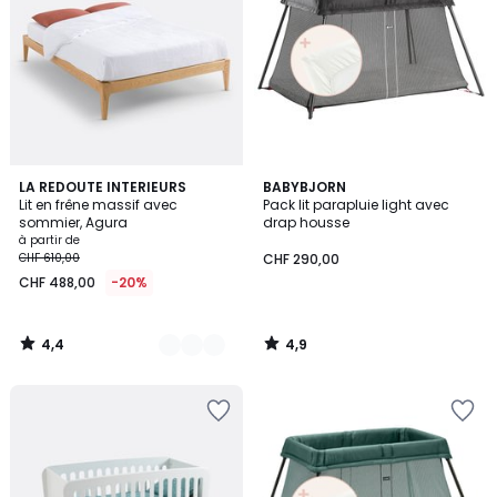
4,4
4,9
2
LA REDOUTE INTERIEURS
BABYBJORN
/ 5
/ 5
Lit en frêne massif avec
Pack lit parapluie light avec
Couleurs
sommier, Agura
drap housse
à partir de
CHF 610,00
CHF 290,00
CHF 488,00
-20%
4,4
4,9
/
/
5
5