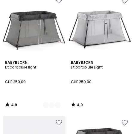
4,9
4,9
2
BABYBJORN
BABYBJORN
/ 5
/ 5
Lit parapluie light
Lit parapluie Light
Couleurs
CHF 250,00
CHF 250,00
4,9
4,9
/
/
5
5