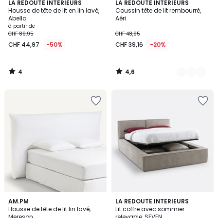
4
4,6
LA REDOUTE INTERIEURS
3
LA REDOUTE INTERIEURS
/
/ 5
Housse de tête de lit en lin lavé,
Coussin tête de lit rembourré,
Couleurs
5
Abella
Aéri
à partir de
CHF 89,95
CHF 48,95
CHF 44,97
-50%
CHF 39,16
-20%
4
4,6
/
/
5
5
4,1
4,3
4
AM.PM
2
LA REDOUTE INTERIEURS
/ 5
/ 5
Housse de tête de lit lin lavé,
Lit coffre avec sommier
Couleurs
Couleurs
Mereson
relevable, SEVEN