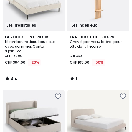
Les Irrésistibles
Les Ingénieux
4,4
1
LA REDOUTE INTERIEURS
LA REDOUTE INTERIEURS
/ 5
/
Lit rembourré tissu bouclette
Chevet panneau latéral pour
5
avec sommier, Conto
tête de lit Theonie
à partir de
CHF 480,00
CHF 330,00
CHF 384,00
-20%
CHF 165,00
-50%
4,4
1
/
/
5
5