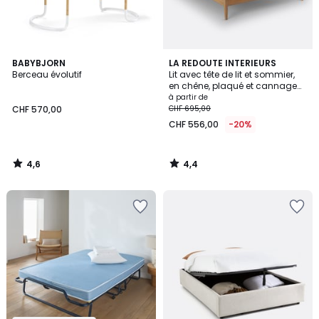
4,6
4,4
BABYBJORN
LA REDOUTE INTERIEURS
/ 5
/ 5
Berceau évolutif
Lit avec tête de lit et sommier,
en chêne, plaqué et cannage
de rotin, MADARA
à partir de
CHF 570,00
CHF 695,00
CHF 556,00
-20%
4,6
4,4
/
/
5
5