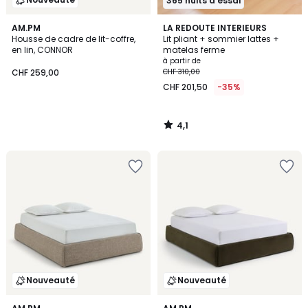
365 nuits d'essai
4,1
AM.PM
LA REDOUTE INTERIEURS
/ 5
Housse de cadre de lit-coffre,
Lit pliant + sommier lattes +
en lin, CONNOR
matelas ferme
à partir de
CHF 259,00
CHF 310,00
CHF 201,50
-35%
4,1
/
5
Nouveauté
Nouveauté