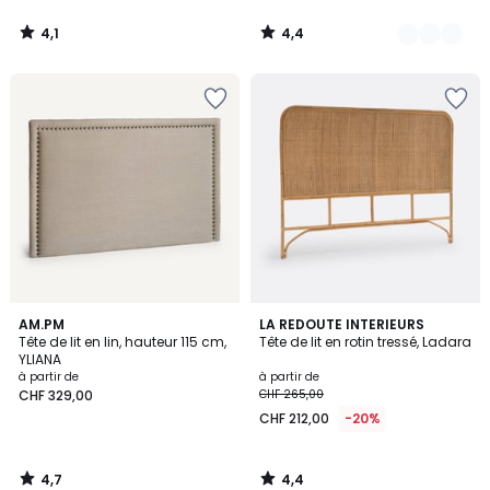
4,1
4,4
/
/
5
5
4,7
4,4
AM.PM
LA REDOUTE INTERIEURS
/ 5
/ 5
Tête de lit en lin, hauteur 115 cm,
Tête de lit en rotin tressé, Ladara
YLIANA
à partir de
à partir de
CHF 329,00
CHF 265,00
CHF 212,00
-20%
4,7
4,4
/
/