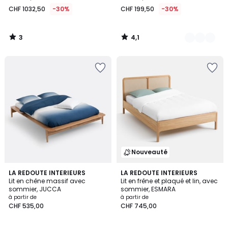
1032,50
CHF 1032,50
-30%
CHF 199,50
-30%
au
lieu
de
3
4,1
CHF
/
/
5
5
1475,00
30%
de
réduction
appliquée.
Nouveauté
4,8
LA REDOUTE INTERIEURS
LA REDOUTE INTERIEURS
/ 5
Lit en chêne massif avec
Lit en frêne et plaqué et lin, avec
sommier, JUCCA
sommier, ESMARA
à partir de
à partir de
CHF 535,00
CHF 745,00