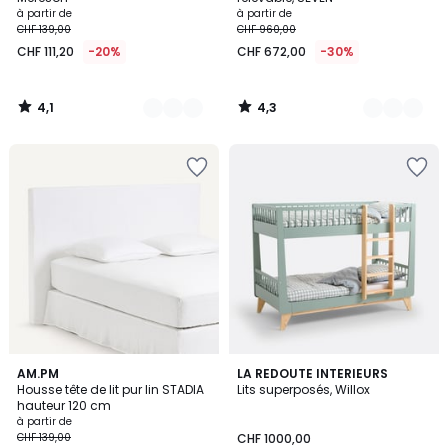
à partir de
à partir de
CHF 139,00
CHF 960,00
CHF 111,20
-20%
CHF 672,00
-30%
4,1
4,3
/
/
5
5
4,2
2
AM.PM
LA REDOUTE INTERIEURS
/ 5
Housse tête de lit pur lin STADIA
Lits superposés, Willox
Couleurs
hauteur 120 cm
à partir de
CHF 139,00
CHF 1000,00