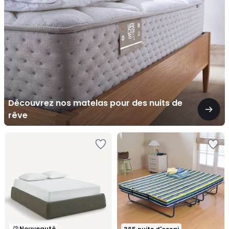
pour
des
nuits
de
rêve
Découvrez nos matelas pour des nuits de
rêve
Nouveauté