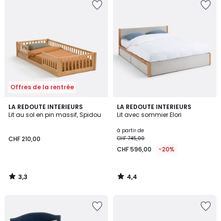
Offres de la rentrée
3,3
4,4
LA REDOUTE INTERIEURS
LA REDOUTE INTERIEURS
/ 5
/ 5
Lit au sol en pin massif, Spidou
Lit avec sommier Elori
à partir de
CHF 210,00
CHF 745,00
CHF 596,00
-20%
3,3
4,4
/
/
5
5