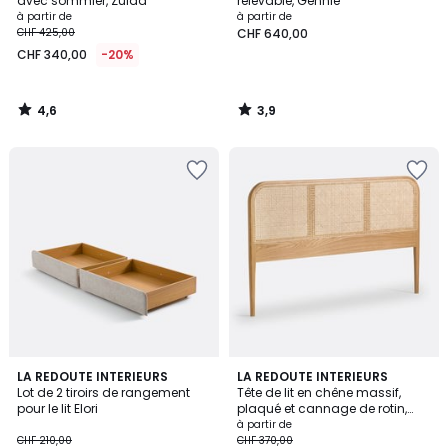
avec sommier, Zulda
relevable, Gennie
à partir de
à partir de
CHF 425,00
CHF 640,00
CHF 340,00
-20%
4,6
3,9
/
/
5
5
4,4
4,8
LA REDOUTE INTERIEURS
LA REDOUTE INTERIEURS
/ 5
/ 5
Lot de 2 tiroirs de rangement
Tête de lit en chêne massif,
pour le lit Elori
plaqué et cannage de rotin,
MADARA
à partir de
CHF 210,00
CHF 370,00