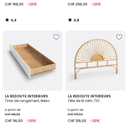
CHF 168,00
-20%
CHF 296,00
-20%
4,4
4,8
/
/
5
5
4,1
4,4
LA REDOUTE INTERIEURS
2
LA REDOUTE INTERIEURS
/ 5
/ 5
Tiroir de rangement, Nikko
Tête de lit rotin, TIO
Couleurs
à partir de
à partir de
CHF 145,00
CHF 170,00
CHF 116,00
-20%
CHF 136,00
-20%