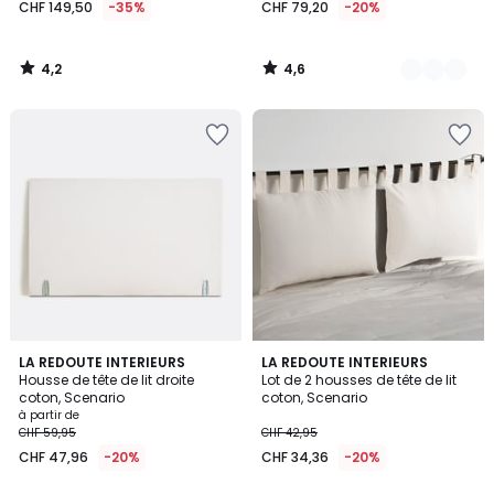
CHF 149,50
-35%
CHF 79,20
-20%
4,2
4,6
/
/
5
5
4
4,2
4
LA REDOUTE INTERIEURS
4
LA REDOUTE INTERIEURS
/
/ 5
Housse de tête de lit droite
Lot de 2 housses de tête de lit
Couleurs
Couleurs
5
coton, Scenario
coton, Scenario
à partir de
CHF 59,95
CHF 42,95
CHF 47,96
-20%
CHF 34,36
-20%