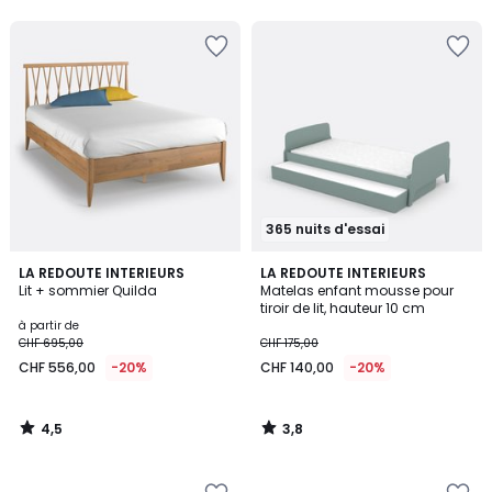
5
5
365 nuits d'essai
4,5
3,8
LA REDOUTE INTERIEURS
LA REDOUTE INTERIEURS
/ 5
/ 5
Lit + sommier Quilda
Matelas enfant mousse pour
tiroir de lit, hauteur 10 cm
à partir de
CHF 695,00
CHF 175,00
CHF 556,00
-20%
CHF 140,00
-20%
4,5
3,8
/
/
5
5