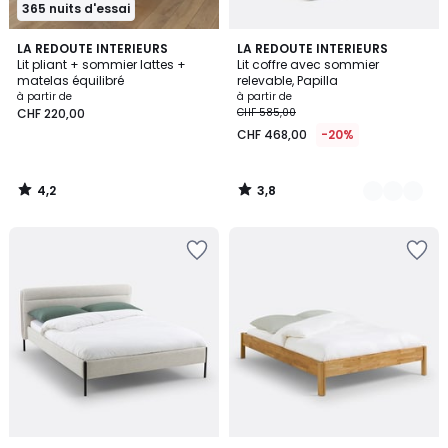
365 nuits d'essai
4,2
3,8
LA REDOUTE INTERIEURS
2
LA REDOUTE INTERIEURS
/ 5
/ 5
Lit pliant + sommier lattes +
Lit coffre avec sommier
Couleurs
matelas équilibré
relevable, Papilla
à partir de
à partir de
CHF 220,00
CHF 585,00
CHF 468,00
-20%
4,2
3,8
/
/
5
5