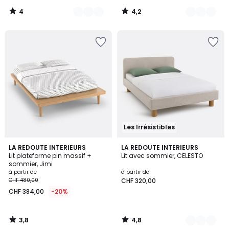
4
4,2
/
/
5
5
Les Irrésistibles
3,8
4,8
LA REDOUTE INTERIEURS
3
LA REDOUTE INTERIEURS
/ 5
/ 5
Lit plateforme pin massif +
Lit avec sommier, CELESTO
Couleurs
sommier, Jimi
à partir de
à partir de
CHF 480,00
CHF 320,00
CHF 384,00
-20%
3,8
4,8
/
/