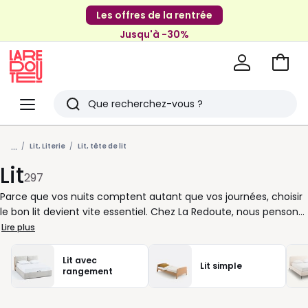
Les offres de la rentrée
Jusqu'à -30%
Aller
au
La
panie
Redoute
Menu
Rechercher
Derniers
...
articles
Lit, Literie
Lit, tête de lit
Lit
vus
297
Parce que vos nuits comptent autant que vos journées, choisir
le bon lit devient vite essentiel. Chez La Redoute, nous pensons
chaque détail pour que votre chambre soit à la fois
Lire plus
accueillante et pratique. Un cadre soigné structure l’espace, un
matelas bien choisi soutient votre confort, et l’ensemble crée
Lit avec
Lit simple
cette sensation de bien-être immédiat quand vous vous
rangement
allongez. Vous aimez le style épuré ? Les modèles en bois clair
ou en blanc illuminent la pièce et s’harmonisent facilement