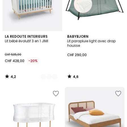
4,2
4,6
2
LA REDOUTE INTERIEURS
BABYBJORN
/ 5
/ 5
Lit bébé évolutif 3 en 1 JIMI
Lit parapluie light avec drap
Couleurs
housse
CHF 535,00
CHF 290,00
CHF 428,00
-20%
4,2
4,6
/
/
5
5