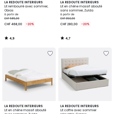
4,9
4,7
LA REDOUTE INTERIEURS
LA REDOUTE INTERIEURS
/ 5
/ 5
Lit rembourré avec sommier,
Lit en chêne massif abouté
Obias
sans sommier, Zulda
à partir de
à partir de
CHF 585,00
CHF 350,00
CHF 468,00
-20%
CHF 280,00
-20%
4,9
4,7
/
/
5
5
4,6
3,9
LA REDOUTE INTERIEURS
LA REDOUTE INTERIEURS
/ 5
/ 5
Lit en chêne massif abouté
Lit coffre avec sommier