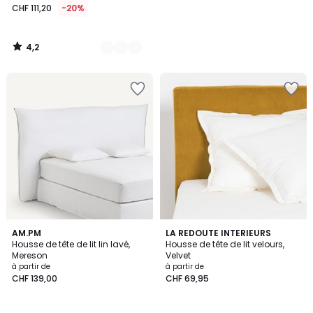
CHF 111,20
-20%
4,2
/
5
4,2
4,4
AM.PM
4
LA REDOUTE INTERIEURS
/ 5
/ 5
Housse de tête de lit lin lavé,
Housse de tête de lit velours,
Couleurs
Mereson
Velvet
à partir de
à partir de
CHF 139,00
CHF 69,95