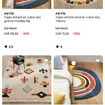
3,9
4
AM.PM
AM.PM
/ 5
/
Tapis enfant en coton bio
Tapis enfant rond en coton bio,
5
grand modèle, Niji
Trikony
CHF 149,00
CHF 89,00
CHF 119,20
-20%
CHF 71,20
-20%
3,9
4
/
/
5
5