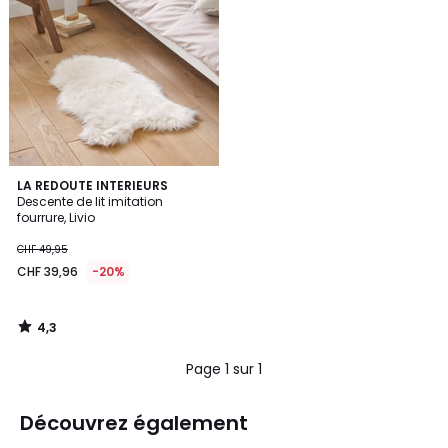
4,3
LA REDOUTE INTERIEURS
/ 5
Descente de lit imitation
fourrure, Livio
CHF 49,95
CHF 39,96
-20%
4,3
/
5
Page 1 sur 1
Découvrez également