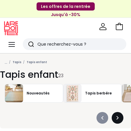
Les offres de la rentrée
Jusqu'à -30%
Aller
au
La
panie
Redoute
Menu
Rechercher
Derniers
...
articles
Tapis
Tapis enfant
Tapis enfant
vus
23
Nouveautés
Tapis berbére
Précédent
Suivan
-
-