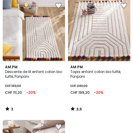
3
3,5
AM.PM
AM.PM
/
/ 5
Descente de lit enfant coton bio
Tapis enfant coton bio tufté,
5
tufté, Ponponi
Ponponi
CHF 139,00
CHF 249,00
CHF 111,20
-20%
CHF 199,20
-20%
3
3,5
/
/
5
5