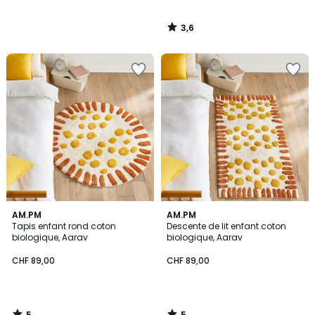
3,6
/
5
5
5
AM.PM
AM.PM
/
/
Tapis enfant rond coton
Descente de lit enfant coton
5
5
biologique, Aarav
biologique, Aarav
CHF 89,00
CHF 89,00
5
5