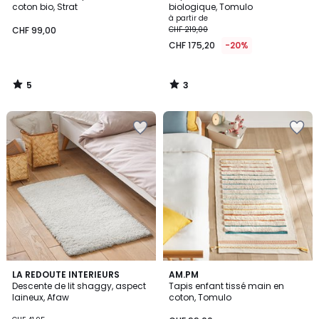
5
5
coton bio, Strat
biologique, Tomulo
à partir de
CHF 99,00
CHF 219,00
CHF 175,20
-20%
5
3
/
/
5
5
4,3
4,5
2
LA REDOUTE INTERIEURS
AM.PM
/ 5
/ 5
Descente de lit shaggy, aspect
Tapis enfant tissé main en
Couleurs
laineux, Afaw
coton, Tomulo