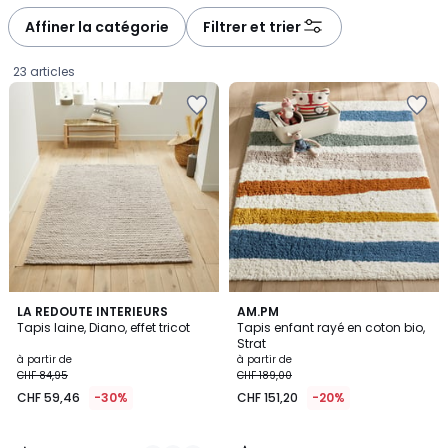
défiler
défiler
à
à
Affiner la catégorie
Filtrer et trier
gauche
droite
23 articles
3,7
3,9
2
LA REDOUTE INTERIEURS
AM.PM
/ 5
/ 5
Tapis laine, Diano, effet tricot
Tapis enfant rayé en coton bio,
Couleurs
Strat
Prix
à partir de
à partir de
CHF 84,95
CHF 189,00
à
CHF 59,46
-30%
CHF 151,20
-20%
partir
de
CHF