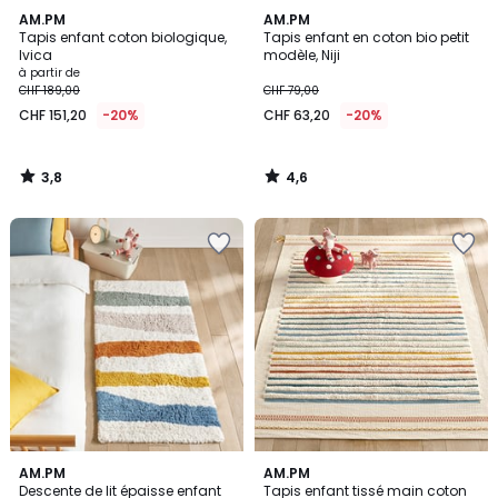
3,8
4,6
AM.PM
AM.PM
/ 5
/ 5
Tapis enfant coton biologique,
Tapis enfant en coton bio petit
Ivica
modèle, Niji
à partir de
CHF 189,00
CHF 79,00
CHF 151,20
-20%
CHF 63,20
-20%
3,8
4,6
/
/
5
5
5
3
AM.PM
AM.PM
/
/
Descente de lit épaisse enfant
Tapis enfant tissé main coton