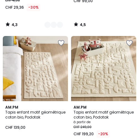
CHF 41,95
CHF 99,00
CHF 29,36
-30%
4,3
4,5
/
/
5
5
3,6
AM.PM
AM.PM
/ 5
Tapis enfant motif géométrique
Tapis enfant motif géométrique
coton bio, Podotak
coton bio, Podotak
à partir de
CHF 139,00
CHF 249,00
CHF 199,20
-20%