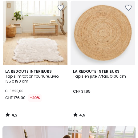
4,2
4,5
LA REDOUTE INTERIEURS
LA REDOUTE INTERIEURS
/ 5
/ 5
Tapis imitation fourrure, Livio,
Tapis en jute, Aftas, Ø100 cm
135 x 190 cm
CHF 220,00
CHF 31,95
CHF 176,00
-20%
4,2
4,5
/
/
5
5
Notre
kit