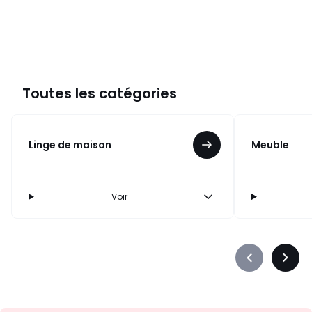
Toutes les catégories
Linge de maison
Meuble
Voir
Précédent
Suiva
-
-
défiler
défile
à
à