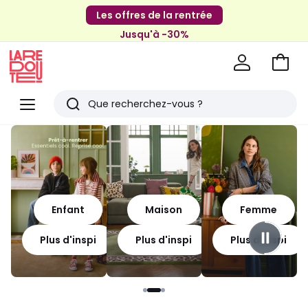
Les offres de la rentrée
Jusqu'à -30%
Aller
au
La
panie
Redoute
Menu
Rechercher
Derniers
articles
vus
Enfant
Maison
Femme
Plus d'inspi
Plus d'inspi
Plus d'inspi