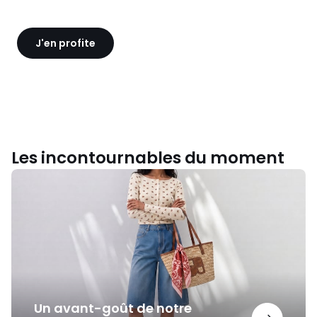
J'en profite
Les incontournables du moment
Un
avant-
goût
de
notre
nouvelle
collection
Un avant-goût de notre