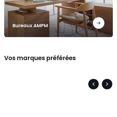
Bureaux AMPM
Vos marques préférées
s
Levis
Précédent
Suiva
-
-
défiler
défile
à
à
gauche
droit