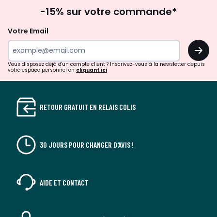
Inscription
gauche
droit
-15% sur votre commande*
à
la
Votre Email
newsletter
OK
Vous disposez déjà d'un compte client ? Inscrivez-vous à la newsletter depuis
votre espace personnel en
cliquant ici
RETOUR GRATUIT EN RELAIS COLIS
30 JOURS POUR CHANGER D'AVIS !
AIDE ET CONTACT