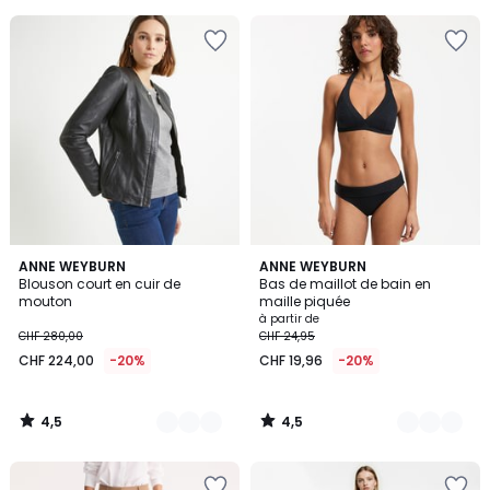
5
5
4,5
4,5
2
ANNE WEYBURN
2
ANNE WEYBURN
/ 5
/ 5
Blouson court en cuir de
Bas de maillot de bain en
Couleurs
Couleurs
mouton
maille piquée
à partir de
CHF 280,00
CHF 24,95
CHF 224,00
-20%
CHF 19,96
-20%
4,5
4,5
/
/
5
5