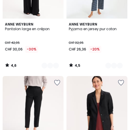
4,6
4,5
2
ANNE WEYBURN
3
ANNE WEYBURN
/ 5
/ 5
Pantalon large en crêpon
Pyjama en jersey pur coton
Couleurs
Couleurs
CHF 42,95
CHF 32,95
CHF 30,06
-30%
CHF 26,36
-20%
4,6
4,5
/
/
5
5