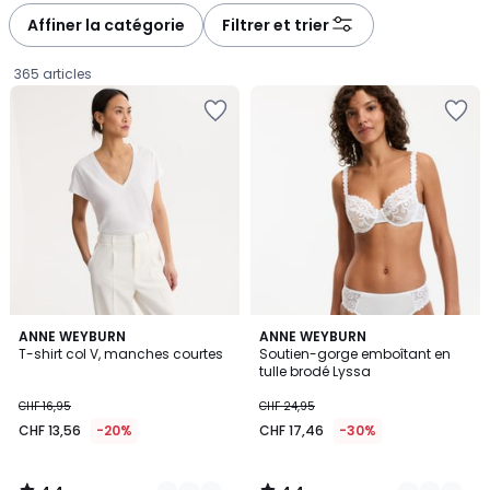
à
à
Affiner la catégorie
Filtrer et trier
gauche
droite
365 articles
4,4
4,4
3
ANNE WEYBURN
5
ANNE WEYBURN
/ 5
/ 5
T-shirt col V, manches courtes
Soutien-gorge emboîtant en
Couleurs
Couleurs
tulle brodé Lyssa
CHF
CHF 16,95
CHF 24,95
13,56
CHF 13,56
-20%
CHF 17,46
-30%
au
lieu
de