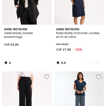
4
4,4
ANNE WEYBURN
2
ANNE WEYBURN
/
/ 5
Veste blazer, double
Robe droite, manches courtes,
Couleurs
5
boutonnage
en lin et coton
CHF 84,95
CHF 59,95
CHF 47,96
-20%
4
4,4
/
/
5
5