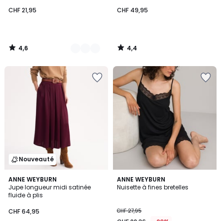
CHF 21,95
CHF 49,95
4,6
4,4
/
/
5
5
Nouveauté
4,7
ANNE WEYBURN
ANNE WEYBURN
/ 5
Jupe longueur midi satinée
Nuisette à fines bretelles
fluide à plis
CHF 64,95
CHF 27,95