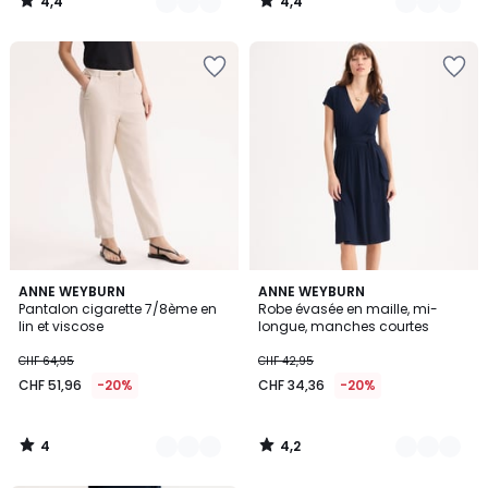
4,4
4,4
CHF
/
/
5
5
16,95
20%
de
réduction
appliquée.
4
4,2
3
ANNE WEYBURN
2
ANNE WEYBURN
/
/ 5
Pantalon cigarette 7/8ème en
Robe évasée en maille, mi-
Couleurs
Couleurs
5
lin et viscose
longue, manches courtes
CHF 64,95
CHF 42,95
CHF 51,96
-20%
CHF 34,36
-20%
4
4,2
/
/
5
5