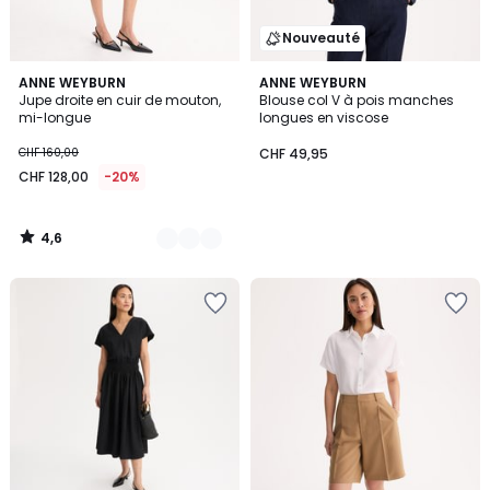
Nouveauté
4,6
3
ANNE WEYBURN
ANNE WEYBURN
/ 5
Jupe droite en cuir de mouton,
Blouse col V à pois manches
Couleurs
mi-longue
longues en viscose
CHF 160,00
CHF 49,95
CHF 128,00
-20%
4,6
/
5