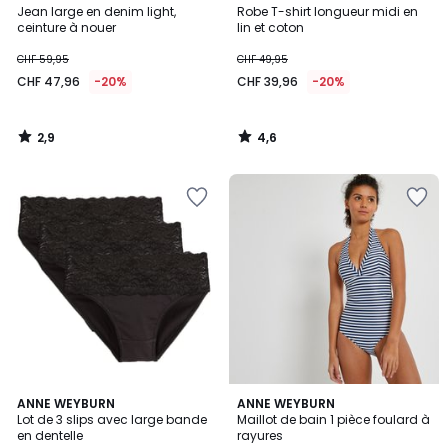
/ 5
/ 5
Jean large en denim light,
Robe T-shirt longueur midi en
ceinture à nouer
lin et coton
CHF 59,95
CHF 49,95
CHF 47,96
-20%
CHF 39,96
-20%
2,9
4,6
/
/
5
5
4,6
4,4
2
ANNE WEYBURN
ANNE WEYBURN
/ 5
/ 5
Lot de 3 slips avec large bande
Maillot de bain 1 pièce foulard à
Couleurs
en dentelle
rayures