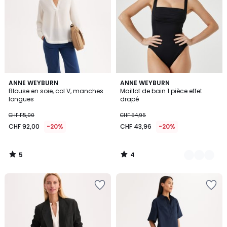
5
4
ANNE WEYBURN
3
ANNE WEYBURN
/
/
Blouse en soie, col V, manches
Maillot de bain 1 pièce effet
Couleurs
5
5
longues
drapé
CHF 115,00
CHF 54,95
CHF 92,00
-20%
CHF 43,96
-20%
5
4
/
/
5
5