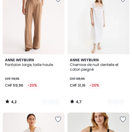
4,2
4,7
2
ANNE WEYBURN
2
ANNE WEYBURN
/ 5
/ 5
Pantalon large, taille haute
Chemise de nuit dentelle et
Couleurs
Couleurs
coton peigné
CHF 74,95
CHF 38,95
CHF 59,96
-20%
CHF 31,16
-20%
4,2
4,7
/
/
5
5