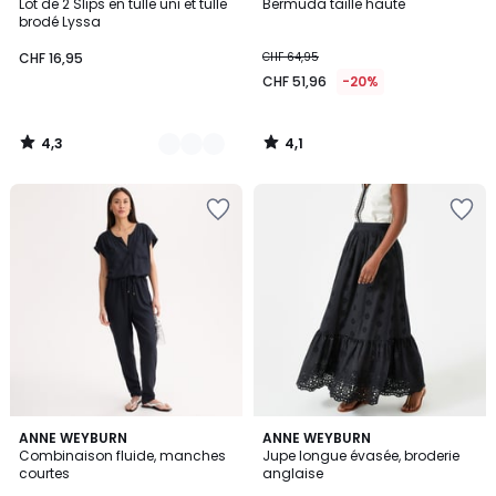
/ 5
/ 5
Lot de 2 Slips en tulle uni et tulle
Bermuda taille haute
Couleurs
brodé Lyssa
CHF 16,95
CHF 64,95
CHF 51,96
-20%
4,3
4,1
/
/
5
5
4,4
4,7
ANNE WEYBURN
2
ANNE WEYBURN
/ 5
/ 5
Combinaison fluide, manches
Jupe longue évasée, broderie
Couleurs
courtes
anglaise