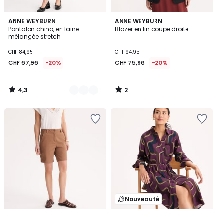
4,3
2
2
ANNE WEYBURN
ANNE WEYBURN
/ 5
/
Pantalon chino, en laine
Blazer en lin coupe droite
Couleurs
5
mélangée stretch
CHF 84,95
CHF 94,95
CHF 67,96
-20%
CHF 75,96
-20%
4,3
2
/
/
5
5
Nouveauté