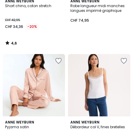
4,6
ANNE WEYBURN
ANNE WEYBURN
/ 5
Short chino, coton stretch
Robe longueur midi manches
longues imprimé graphique
CHF 42,95
CHF 74,95
CHF 34,36
-20%
4,6
/
5
4,4
4,6
3
ANNE WEYBURN
2
ANNE WEYBURN
/ 5
/ 5
Pyjama satin
Débardeur col V, fines bretelles
Couleurs
Couleurs