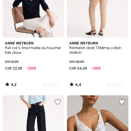
4,2
4,4
4
ANNE WEYBURN
4
ANNE WEYBURN
/ 5
/ 5
Pull col V, fine maille au toucher
Pantalon droit 7/8ème, coton
Couleurs
Couleurs
très doux
stretch
CHF 31,95
CHF 42,95
CHF 22,36
-30%
CHF 34,36
-20%
4,2
4,4
/
/
5
5