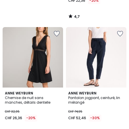
CHF 22,36
-20%
4,7
/
5
4,1
4,3
2
ANNE WEYBURN
ANNE WEYBURN
/ 5
/ 5
Chemise de nuit sans
Pantalon jogpant, ceinturé, lin
Couleurs
manches, détails dentelle
mélangé
CHF 32,95
CHF 74,95
CHF 26,36
-20%
CHF 52,46
-30%