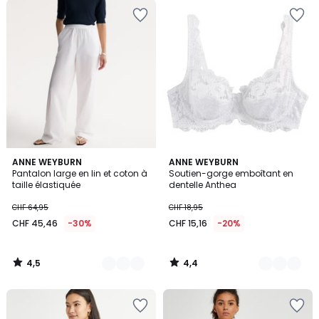
4,5
4,4
2
ANNE WEYBURN
4
ANNE WEYBURN
/ 5
/ 5
Pantalon large en lin et coton à
Soutien-gorge emboîtant en
Couleurs
Couleurs
taille élastiquée
dentelle Anthea
CHF 64,95
CHF 18,95
CHF 45,46
-30%
CHF 15,16
-20%
4,5
4,4
/
/
5
5