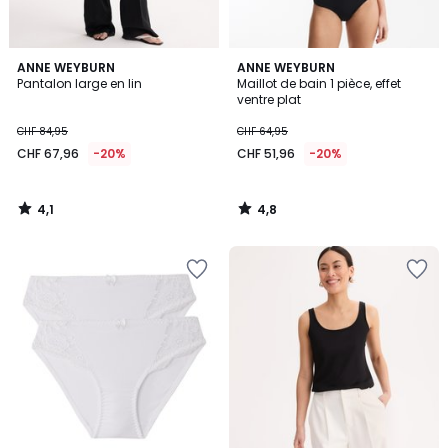
4,1
4,8
ANNE WEYBURN
ANNE WEYBURN
/ 5
/ 5
Pantalon large en lin
Maillot de bain 1 pièce, effet
ventre plat
CHF 84,95
CHF 64,95
CHF 67,96
-20%
CHF 51,96
-20%
4,1
4,8
/
/
5
5