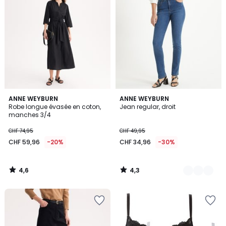
4,6
4,3
ANNE WEYBURN
3
ANNE WEYBURN
/ 5
/ 5
Robe longue évasée en coton,
Jean regular, droit
Couleurs
manches 3/4
CHF 74,95
CHF 49,95
CHF 59,96
-20%
CHF 34,96
-30%
4,6
4,3
/
/
5
5