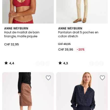
4,4
4,3
2
ANNE WEYBURN
5
ANNE WEYBURN
/ 5
/ 5
Haut de maillot de bain
Pantalon droit 5 poches en
Couleurs
Couleurs
triangle, maille piquée
coton stretch
CHF 32,95
CHF 49,95
CHF 39,96
-20%
4,4
4,3
/
/
5
5