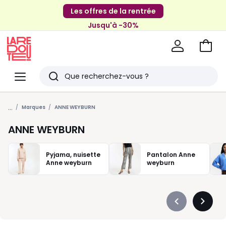
Les offres de la rentrée
Jusqu'à -30%
Aller
au
La
panie
Redoute
Menu
Rechercher
Derniers
...
articles
Marques
ANNE WEYBURN
vus
ANNE WEYBURN
Pyjama, nuisette
Pantalon Anne
Anne weyburn
weyburn
Précédent
Suivan
-
-
défiler
défiler