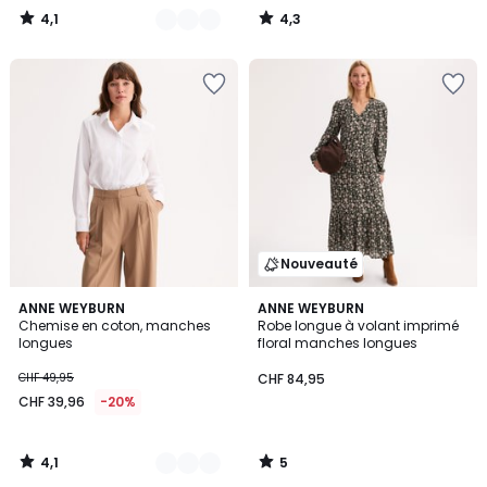
4,1
4,3
/
/
5
5
Nouveauté
4,1
5
2
ANNE WEYBURN
ANNE WEYBURN
/ 5
/
Chemise en coton, manches
Robe longue à volant imprimé
Couleurs
5
longues
floral manches longues
CHF 49,95
CHF 84,95
CHF 39,96
-20%
4,1
5
/
/