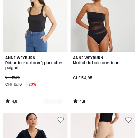
4,5
4,6
4
ANNE WEYBURN
ANNE WEYBURN
/ 5
/ 5
Débardeur col carré, pur coton
Maillot de bain bandeau
Couleurs
peigné
CHF 18,95
CHF 54,95
CHF 15,16
-20%
4,5
4,6
/
/
5
5