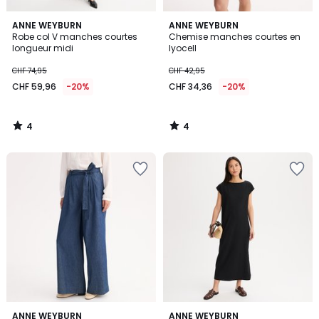
4
4
ANNE WEYBURN
ANNE WEYBURN
/
/
Robe col V manches courtes
Chemise manches courtes en
5
5
longueur midi
lyocell
CHF 74,95
CHF 42,95
CHF 59,96
-20%
CHF 34,36
-20%
4
4
/
/
5
5
2,9
4,6
ANNE WEYBURN
ANNE WEYBURN