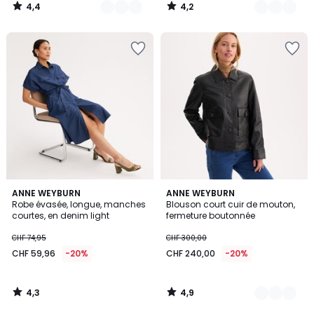
4,4
4,2
/
/
5
5
4,3
4,9
ANNE WEYBURN
3
ANNE WEYBURN
/ 5
/ 5
Robe évasée, longue, manches
Blouson court cuir de mouton,
Couleurs
courtes, en denim light
fermeture boutonnée
CHF 74,95
CHF 300,00
CHF 59,96
-20%
CHF 240,00
-20%
4,3
4,9
/
/
5
5