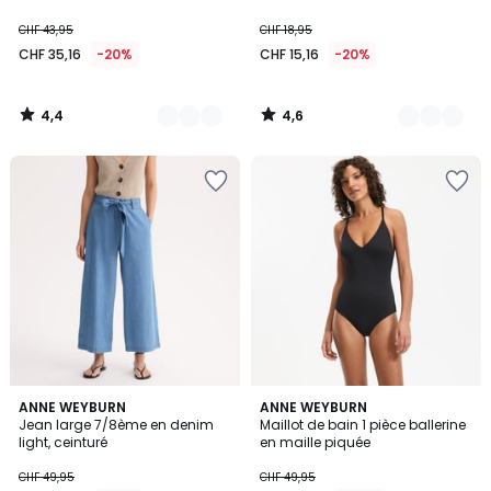
CHF 43,95
CHF 18,95
CHF 35,16
-20%
CHF 15,16
-20%
4,4
4,6
/
/
5
5
4
4,6
ANNE WEYBURN
2
ANNE WEYBURN
/
/ 5
Jean large 7/8ème en denim
Maillot de bain 1 pièce ballerine
Couleurs
5
light, ceinturé
en maille piquée
CHF 49,95
CHF 49,95