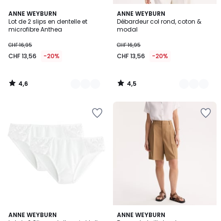
4,6
4,5
6
ANNE WEYBURN
2
ANNE WEYBURN
/ 5
/ 5
Lot de 2 slips en dentelle et
Débardeur col rond, coton &
Couleurs
Couleurs
microfibre Anthea
modal
CHF 16,95
CHF 16,95
CHF 13,56
-20%
CHF 13,56
-20%
4,6
4,5
/
/
5
5
4,3
4,1
5
ANNE WEYBURN
ANNE WEYBURN