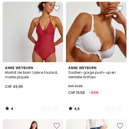
4
4,5
2
ANNE WEYBURN
3
ANNE WEYBURN
/
/ 5
Maillot de bain 1 pièce foulard,
Soutien-gorge push-up en
Couleurs
Couleurs
5
maille piquée
dentelle Anthea
CHF 49,95
CHF 27,95
CHF 19,56
-30%
4
4,5
/
/
5
5