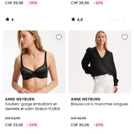
CHF 39,96
-20%
CHF 39,96
-20%
4
4,6
/
/
5
5
4
2
ANNE WEYBURN
2
ANNE WEYBURN
/
Soutien-gorge emboîtant en
Blouse col V, manches longues
Couleurs
Couleurs
5
dentelle et satin Stretch FLORIA
CHF 32,95
CHF 42,95
CHF 23,06
-30%
CHF 30,06
-30%