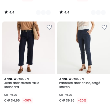
4,4
4,4
/
/
5
5
4,4
4,2
2
ANNE WEYBURN
2
ANNE WEYBURN
/ 5
/ 5
Jean droit stretch taille
Pantalon droit chino, sergé
Couleurs
Couleurs
standard
stretch
CHF 49,95
CHF 49,95
CHF 34,96
-30%
CHF 39,96
-20%