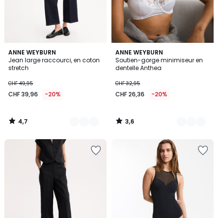
4,7
3,6
2
ANNE WEYBURN
2
ANNE WEYBURN
/ 5
/ 5
Jean large raccourci, en coton
Soutien-gorge minimiseur en
Couleurs
Couleurs
stretch
dentelle Anthea
CHF 49,95
CHF 32,95
CHF 39,96
-20%
CHF 26,36
-20%
4,7
3,6
/
/
5
5