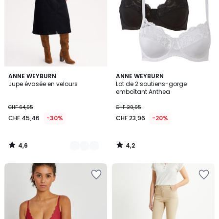
4,6
4,2
2
ANNE WEYBURN
ANNE WEYBURN
/ 5
/ 5
Jupe évasée en velours
Lot de 2 soutiens-gorge
Couleurs
emboîtant Anthea
CHF 64,95
CHF 29,95
CHF 45,46
-30%
CHF 23,96
-20%
4,6
4,2
/
/
5
5