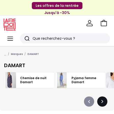
Les offres de la rentrée
Jusqu'à -30%
Aller
au
La
panie
Redoute
Menu
Rechercher
Derniers
...
articles
Marques
DAMART
vus
DAMART
Chemise de nuit
Pyjama femme
Damart
Damart
Précédent
Suivan
-
-
défiler
défiler