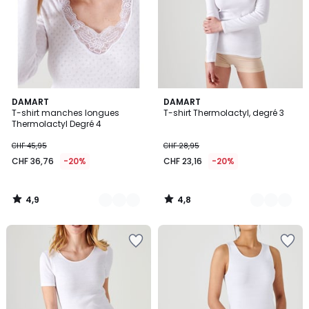
4,9
4,8
4
DAMART
3
DAMART
/ 5
/ 5
T-shirt manches longues
T-shirt Thermolactyl, degré 3
Couleurs
Couleurs
Thermolactyl Degré 4
CHF 45,95
CHF 28,95
CHF 36,76
-20%
CHF 23,16
-20%
4,9
4,8
/
/
5
5