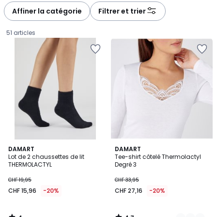
à
à
Affiner la catégorie
Filtrer et trier
gauche
droite
51 articles
4
4,7
DAMART
3
DAMART
/
/ 5
Lot de 2 chaussettes de lit
Tee-shirt côtelé Thermolactyl
Couleurs
5
THERMOLACTYL
Degré 3
CHF
CHF 19,95
CHF 33,95
15,96
CHF 15,96
-20%
CHF 27,16
-20%
au
lieu
de