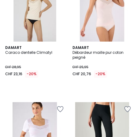
DAMART
DAMART
Caraco dentelle Climatyl
Débardeur maille pur coton
peigné
CHF 28,95
CHF 25,95
CHF 23,16
-20%
CHF 20,76
-20%