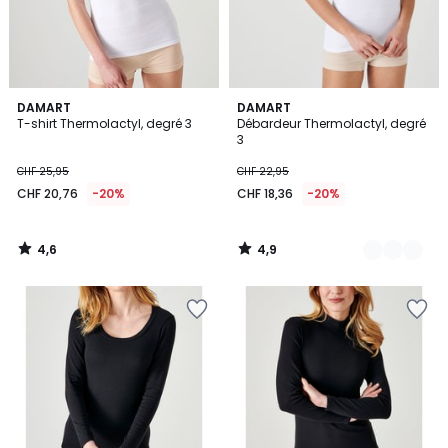
4,6
4,9
DAMART
3
DAMART
/ 5
/ 5
T-shirt Thermolactyl, degré 3
Débardeur Thermolactyl, degré
Couleurs
3
CHF 25,95
CHF 22,95
CHF 20,76
-20%
CHF 18,36
-20%
4,6
4,9
/
/
5
5