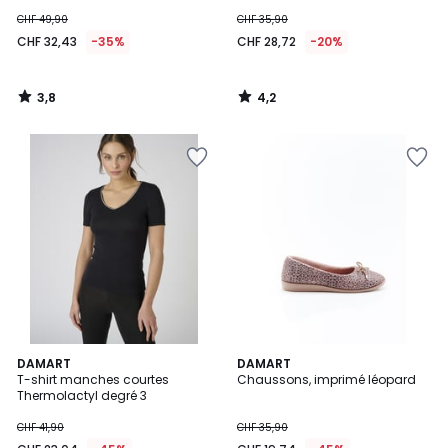
CHF 49,90
CHF 35,90
CHF 32,43
-35%
CHF 28,72
-20%
3,8
4,2
/
/
5
5
5
5
2
DAMART
DAMART
/
/
T-shirt manches courtes
Chaussons, imprimé léopard
Couleurs
5
5
Thermolactyl degré 3
CHF 41,90
CHF 35,90