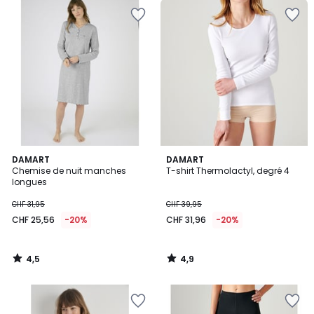
4,5
4,9
DAMART
DAMART
/ 5
/ 5
Chemise de nuit manches
T-shirt Thermolactyl, degré 4
longues
CHF 31,95
CHF 39,95
CHF 25,56
-20%
CHF 31,96
-20%
4,5
4,9
/
/
5
5