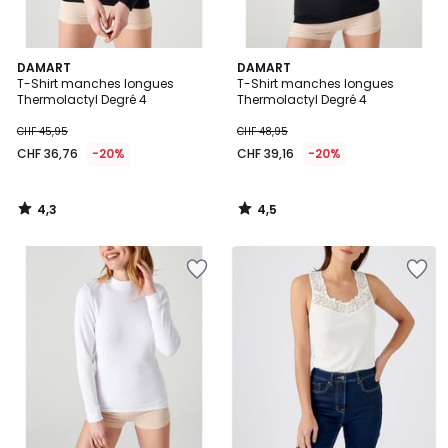
4,3
4,5
DAMART
DAMART
/ 5
/ 5
T-Shirt manches longues
T-Shirt manches longues
Thermolactyl Degré 4
Thermolactyl Degré 4
CHF 45,95
CHF 48,95
CHF 36,76
-20%
CHF 39,16
-20%
4,3
4,5
/
/
5
5