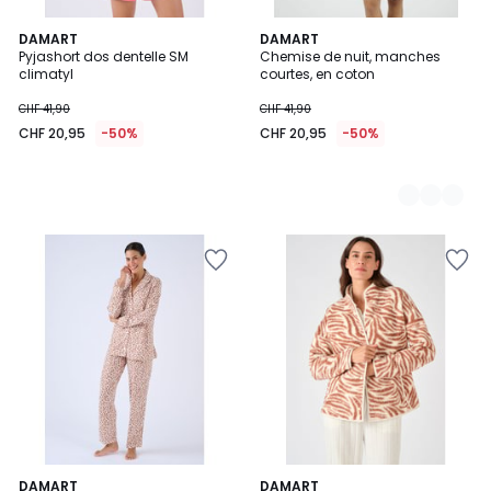
DAMART
2
DAMART
Pyjashort dos dentelle SM
Chemise de nuit, manches
Couleurs
climatyl
courtes, en coton
CHF 41,90
CHF 41,90
CHF 20,95
-50%
CHF 20,95
-50%
5
DAMART
DAMART