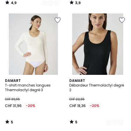
4,9
3,9
/
/
5
5
5
5
DAMART
2
DAMART
/
/
T-shirt manches longues
Débardeur Thermolactyl degré
Couleurs
5
5
Thermolactyl degré 3
2
CHF 39,95
CHF 22,95
CHF 31,96
-20%
CHF 18,36
-20%
5
5
/
/
5
5