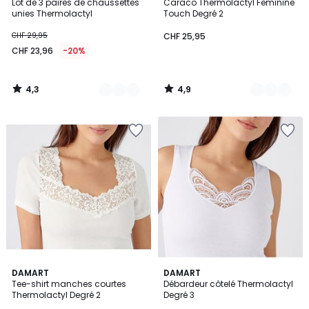
/ 5
/ 5
Lot de 3 paires de chaussettes
Caraco Thermolactyl Feminine
Couleurs
Couleurs
unies Thermolactyl
Touch Degré 2
CHF 29,95
CHF 25,95
CHF 23,96
-20%
4,3
4,9
/
/
5
5
4,7
4,3
2
DAMART
2
DAMART
/ 5
/ 5
Tee-shirt manches courtes
Débardeur côtelé Thermolactyl
Couleurs
Couleurs
Thermolactyl Degré 2
Degré 3