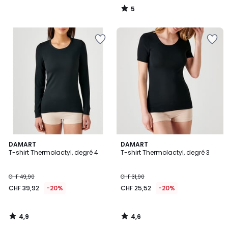
5
/
5
4,9
4,6
DAMART
DAMART
/ 5
/ 5
T-shirt Thermolactyl, degré 4
T-shirt Thermolactyl, degré 3
CHF 49,90
CHF 31,90
CHF 39,92
-20%
CHF 25,52
-20%
4,9
4,6
/
/