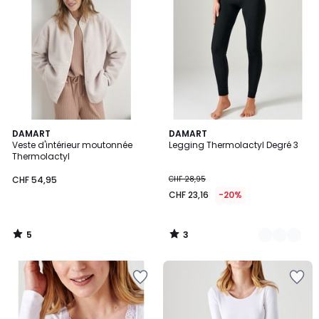
5
3
DAMART
2
DAMART
/
/
Veste d'intérieur moutonnée
Legging Thermolactyl Degré 3
Couleurs
5
5
Thermolactyl
CHF 54,95
CHF 28,95
CHF 23,16
-20%
5
3
/
/
5
5