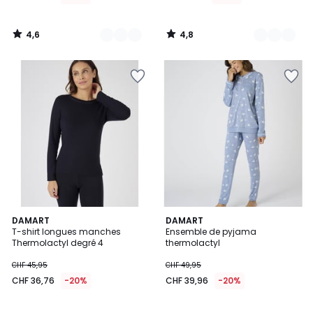
4,6
4,8
/
/
5
5
4,9
3,9
2
DAMART
DAMART
/ 5
/ 5
T-shirt longues manches
Ensemble de pyjama
Couleurs
Thermolactyl degré 4
thermolactyl
CHF 45,95
CHF 49,95
CHF 36,76
-20%
CHF 39,96
-20%