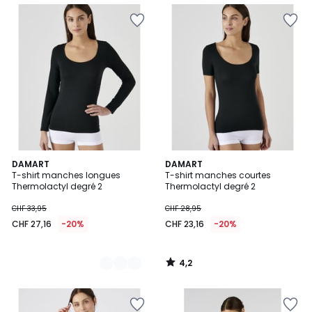
4,2
2
DAMART
DAMART
/ 5
T-shirt manches longues
T-shirt manches courtes
Couleurs
Thermolactyl degré 2
Thermolactyl degré 2
CHF 33,95
CHF 28,95
CHF 27,16
-20%
CHF 23,16
-20%
4,2
/
5