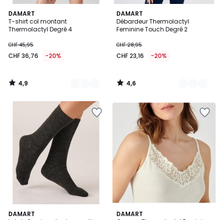
4,9
4,6
2
DAMART
3
DAMART
/ 5
/ 5
T-shirt col montant
Débardeur Thermolactyl
Couleurs
Couleurs
Thermolactyl Degré 4
Feminine Touch Degré 2
CHF 45,95
CHF 28,95
CHF 36,76
-20%
CHF 23,16
-20%
4,9
4,6
/
/
5
5
4,3
4,9
2
DAMART
2
DAMART