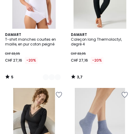
5
3,7
2
DAMART
DAMART
/
/ 5
T-shirt manches courtes en
Caleçon long Thermolactyl,
Couleurs
5
maille, en pur coton peigné
degré 4
CHF 33,95
CHF 33,95
CHF 27,16
-20%
CHF 27,16
-20%
5
3,7
/
/
5
5