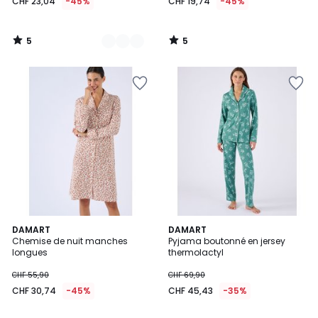
CHF 23,04
-45%
CHF 19,74
-45%
5
5
/
/
5
5
5
DAMART
DAMART
/
Chemise de nuit manches
Pyjama boutonné en jersey
5
longues
thermolactyl
CHF 55,90
CHF 69,90
CHF 30,74
-45%
CHF 45,43
-35%