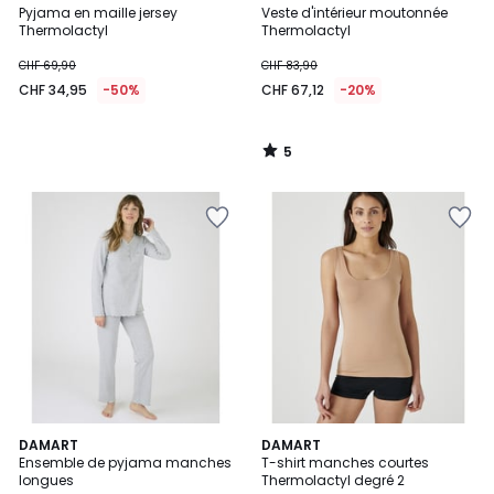
/
Pyjama en maille jersey
Veste d'intérieur moutonnée
5
Thermolactyl
Thermolactyl
CHF 69,90
CHF 83,90
CHF 34,95
-50%
CHF 67,12
-20%
5
/
5
3,8
4,2
DAMART
DAMART
/ 5
/ 5
Ensemble de pyjama manches
T-shirt manches courtes
longues
Thermolactyl degré 2