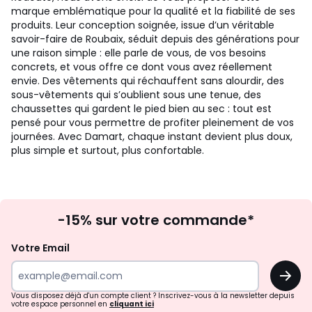
marque emblématique pour la qualité et la fiabilité de ses
produits. Leur conception soignée, issue d’un véritable
savoir-faire de Roubaix, séduit depuis des générations pour
une raison simple : elle parle de vous, de vos besoins
concrets, et vous offre ce dont vous avez réellement
envie. Des vêtements qui réchauffent sans alourdir, des
sous-vêtements qui s’oublient sous une tenue, des
chaussettes qui gardent le pied bien au sec : tout est
pensé pour vous permettre de profiter pleinement de vos
journées. Avec Damart, chaque instant devient plus doux,
plus simple et surtout, plus confortable.
Inscription
-15% sur votre commande*
à
la
Votre Email
newsletter
OK
Vous disposez déjà d'un compte client ? Inscrivez-vous à la newsletter depuis
votre espace personnel en
cliquant ici