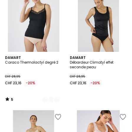
5
2
DAMART
DAMART
/
Caraco Thermolactyl degré 2
Débardeur Climatyl effet
Couleurs
5
seconde peau
CHF 28,95
CHF 28,95
CHF 23,16
-20%
CHF 23,16
-20%
5
/
5