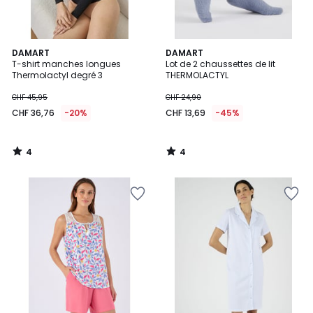
4
4
DAMART
DAMART
/
/
T-shirt manches longues
Lot de 2 chaussettes de lit
5
5
Thermolactyl degré 3
THERMOLACTYL
CHF 45,95
CHF 24,90
CHF 36,76
-20%
CHF 13,69
-45%
4
4
/
/
5
5