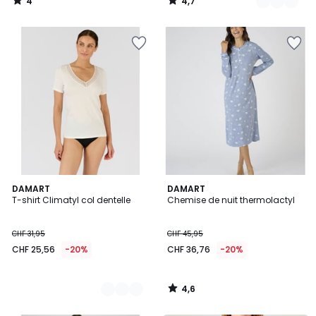
4
4,7
CHF
/
/
5
5
19,95
20%
de
réduction
appliquée.
4,6
2
DAMART
DAMART
/ 5
T-shirt Climatyl col dentelle
Chemise de nuit thermolactyl
Couleurs
CHF 31,95
CHF 45,95
CHF 25,56
-20%
CHF 36,76
-20%
4,6
/
5