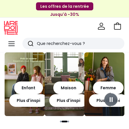
Les offres de la rentrée
Jusqu'à -30%
Aller
au
La
panie
Redoute
Menu
Rechercher
Derniers
articles
vus
Enfant
Maison
Femme
Plus d'inspi
Plus d'inspi
Plus d'inspi