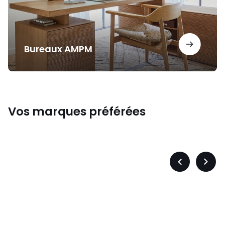
Bureaux AMPM
Vos marques préférées
s
Levis
Précédent
Suiva
-
-
défiler
défile
à
à
gauche
droit