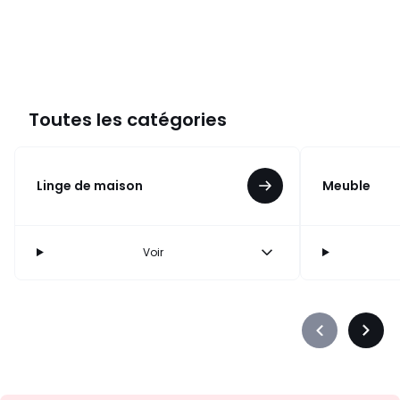
Toutes les catégories
Linge de maison
Meuble
Voir
Précédent
Suiva
-
-
défiler
défile
à
à