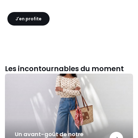
J'en profite
Les incontournables du moment
Un
avant-
goût
de
notre
nouvelle
collection
Un avant-goût de notre