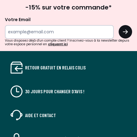
Inscription
gauche
droit
-15% sur votre commande*
à
la
Votre Email
newsletter
OK
Vous disposez déjà d'un compte client ? Inscrivez-vous à la newsletter depuis
votre espace personnel en
cliquant ici
RETOUR GRATUIT EN RELAIS COLIS
30 JOURS POUR CHANGER D'AVIS !
AIDE ET CONTACT