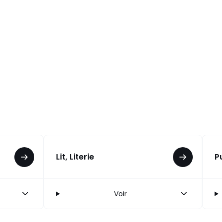
Lit, Literie
P
Voir