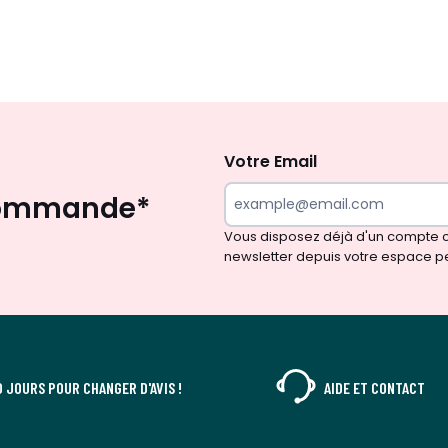
Inscription
à
la
Votre Email
newsletter
 commande*
Vous disposez déjà d'un compte cl
newsletter depuis votre espace p
0 JOURS POUR CHANGER D'AVIS !
AIDE ET CONTACT