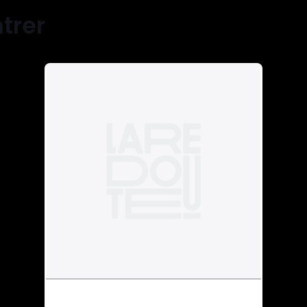
ntrer