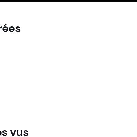
rées
s
Levis
es vus