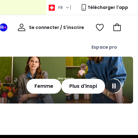
Télécharger l'app
FR
Bienvenue
Se connecter / S'inscrire
Votre
Voir
Aller
espace
ma
au
La
wishlist
panier
Espace pro
Redoute
+
Femme
Plus d'inspi