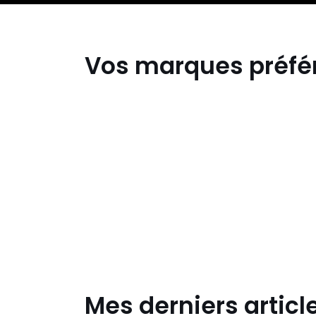
collection
Vos marques préfé
Birckenstock
Havaiana
Mes derniers articl