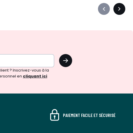
Précédent
Suivan
-
-
défiler
défiler
à
à
gauche
droite
OK
ient ? Inscrivez-vous à la
ersonnel en
cliquant ici
PAIEMENT FACILE ET SÉCURISÉ