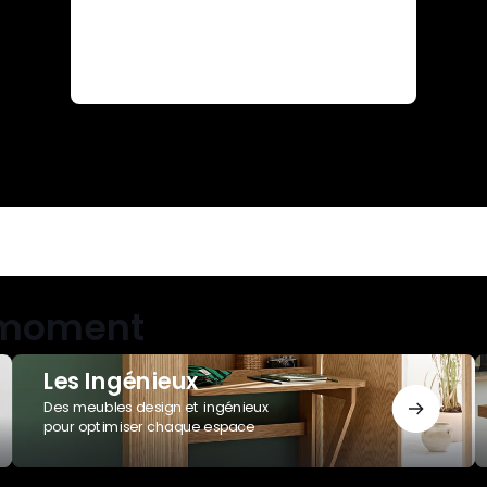
u moment
Les
B
Les Ingénieux
Ingénieux
A
Des meubles design et ingénieux
pour optimiser chaque espace